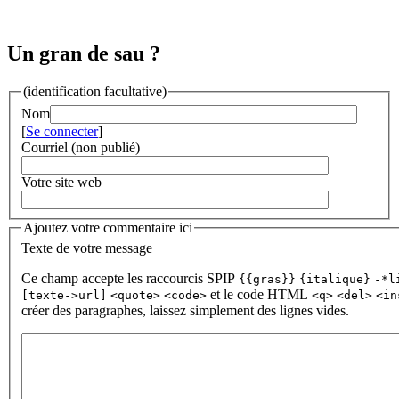
Un gran de sau ?
(identification facultative)
Nom
[
Se connecter
]
Courriel (non publié)
Votre site web
Ajoutez votre commentaire ici
Texte de votre message
Ce champ accepte les raccourcis SPIP
{{gras}}
{italique}
-*l
et le code HTML
[texte->url]
<quote>
<code>
<q>
<del>
<in
créer des paragraphes, laissez simplement des lignes vides.