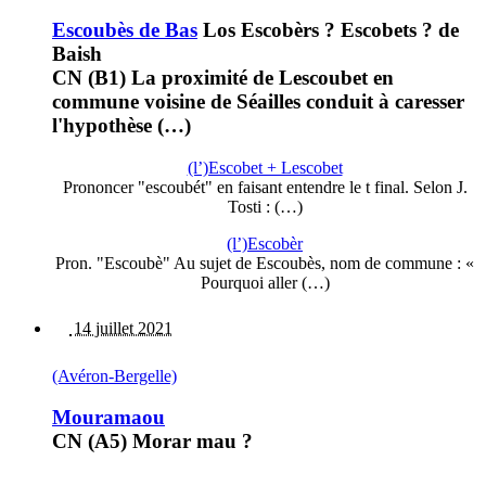
Escoubès de Bas
Los Escobèrs ? Escobets ? de
Baish
CN (B1) La proximité de Lescoubet en
commune voisine de Séailles conduit à caresser
l'hypothèse (…)
(l’)Escobet + Lescobet
Prononcer "escoubét" en faisant entendre le t final. Selon J.
Tosti : (…)
(l’)Escobèr
Pron. "Escoubè" Au sujet de Escoubès, nom de commune : «
Pourquoi aller (…)
14 juillet 2021
(Avéron-Bergelle)
Mouramaou
CN (A5) Morar mau ?