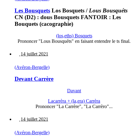
Les Bousquets
Los Bosquets
/
Lous Bousquéts
CN (D2) : dous Bousquets FANTOIR : Les
Bouquets (cacographie)
(los,eths) Bosquets
Prononcer "Lous Bousquéts" en faisant entendre le ts final.
14 juillet 2021
(Avéron-Bergelle)
Devant Carrère
Davant
Lacarrèra + (la,era) Carrèra
Prononcer "La Carrère", "La Carrèro"...
14 juillet 2021
(Avéron-Bergelle)