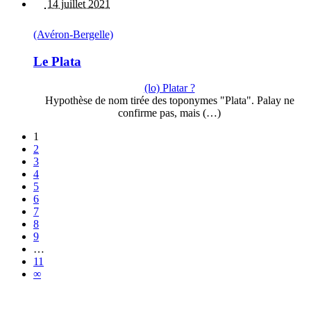
14 juillet 2021
(Avéron-Bergelle)
Le Plata
(lo) Platar ?
Hypothèse de nom tirée des toponymes "Plata". Palay ne
confirme pas, mais (…)
1
2
3
4
5
6
7
8
9
…
11
∞