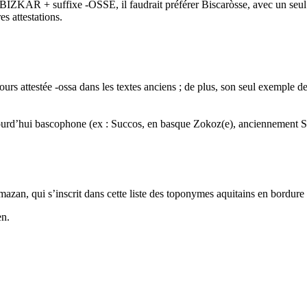
 BIZKAR + suffixe -OSSE, il faudrait préférer Biscaròsse, avec un seul
s attestations.
oujours attestée -ossa dans les textes anciens ; de plus, son seul exemple
ujourd’hui bascophone (ex : Succos, en basque Zokoz(e), anciennement S
azan, qui s’inscrit dans cette liste des toponymes aquitains en bordur
en.