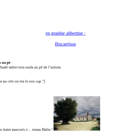
en graphie alibertine :
Biscarròsse
a au pè
:
 hadè méter tota nuda au pè de l’aulom.
 au cròt on èra lo son cap."]
 tiatre gascon), e ... entau Halip !