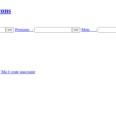
cons
Prenoms :
Mots :
/ Ma é coste gascoune