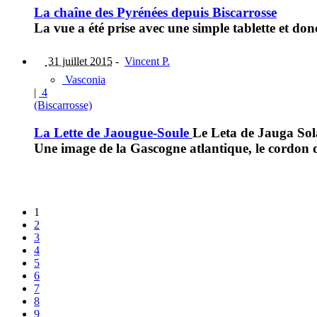
La chaîne des Pyrénées depuis Biscarrosse
La vue a été prise avec une simple tablette et do
31 juillet 2015
-
Vincent P.
Vasconia
|
4
(Biscarrosse)
La Lette de Jaougue-Soule
Le Leta de Jauga Sol
Une image de la Gascogne atlantique, le cordon d
1
2
3
4
5
6
7
8
9