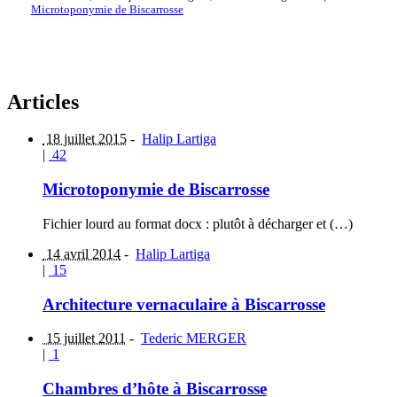
Microtoponymie de Biscarrosse
Articles
18 juillet 2015
-
Halip Lartiga
|
42
Microtoponymie de Biscarrosse
Fichier lourd au format docx : plutôt à décharger et (…)
14 avril 2014
-
Halip Lartiga
|
15
Architecture vernaculaire à Biscarrosse
15 juillet 2011
-
Tederic MERGER
|
1
Chambres d’hôte à Biscarrosse