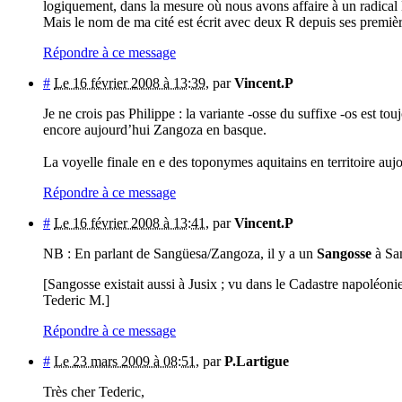
logiquement, dans la mesure où nous avons affaire à un radical
Mais le nom de ma cité est écrit avec deux R depuis ses première
Répondre à ce message
#
Le 16 février 2008 à 13:39
,
par
Vincent.P
Je ne crois pas Philippe : la variante -osse du suffixe -os est t
encore aujourd’hui Zangoza en basque.
La voyelle finale en e des toponymes aquitains en territoire a
Répondre à ce message
#
Le 16 février 2008 à 13:41
,
par
Vincent.P
NB : En parlant de Sangüesa/Zangoza, il y a un
Sangosse
à Sam
[Sangosse existait aussi à Jusix ; vu dans le Cadastre napoléoni
Tederic M.]
Répondre à ce message
#
Le 23 mars 2009 à 08:51
,
par
P.Lartigue
Très cher Tederic,