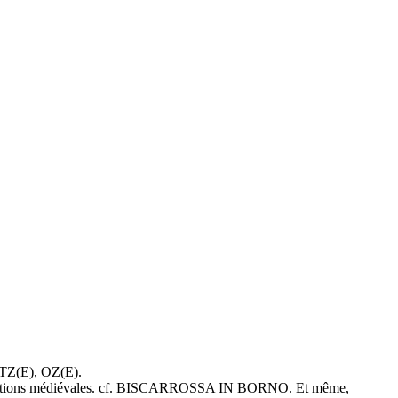
 -OTZ(E), OZ(E).
s attestations médiévales. cf. BISCARROSSA IN BORNO. Et même,