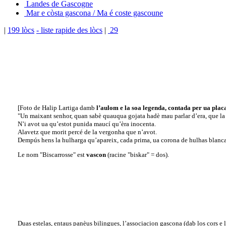
Landes de Gascogne
Mar e còsta gascona / Ma é coste gascoune
|
199 lòcs
- liste rapide des lòcs
|
29
[Foto de Halip Lartiga damb
l’aulom e la soa legenda, contada per ua plac
"Un maixant senhor, quan sabè quauqua gojata hadè mau parlar d’era, que la
N’i avot ua qu’estot punida maucí qu’èra inocenta.
Alavetz que morit percé de la vergonha que n’avot.
Dempús hens la hulharga qu’apareix, cada prima, ua corona de hulhas blancas
Le nom "Biscarrosse" est
vascon
(racine "biskar" = dos).
Duas estelas, entaus panèus bilingues, l’associacion gascona (dab los cors e lo