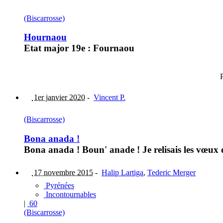
(Biscarrosse)
Hournaou
Etat major 19e : Fournaou
1er janvier 2020
-
Vincent P.
(Biscarrosse)
Bona anada !
Bona anada ! Boun' anade ! Je relisais les vœux de
17 novembre 2015
-
Halip Lartiga
,
Tederic Merger
Pyrénées
Incontournables
|
60
(Biscarrosse)