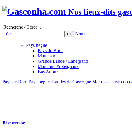
Nos lieux-dits gas
Recherche / Cèrca...
Lòcs :
Noms :
Pays negue
Pays de Born
Marensin
Grande Lande / Lanegrand
Maremne & Seignanx
Bas Adour
Pays de Born
Pays negue
Landes de Gascogne
Mar e còsta gascona 
Biscarrosse