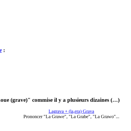
e
:
oue (grave)" commise il y a plusieurs dizaines (…)
Lagrava + (la,era) Grava
Prononcer "La Grawe", "La Grabe", "La Grawo"...