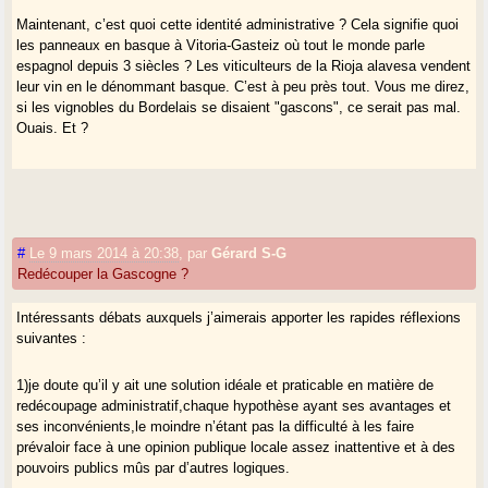
Maintenant, c’est quoi cette identité administrative ? Cela signifie quoi
les panneaux en basque à Vitoria-Gasteiz où tout le monde parle
espagnol depuis 3 siècles ? Les viticulteurs de la Rioja alavesa vendent
leur vin en le dénommant basque. C’est à peu près tout. Vous me direz,
si les vignobles du Bordelais se disaient "gascons", ce serait pas mal.
Ouais. Et ?
#
Le 9 mars 2014 à 20:38
,
par
Gérard S-G
Redécouper la Gascogne ?
Intéressants débats auxquels j’aimerais apporter les rapides réflexions
suivantes :
1)je doute qu’il y ait une solution idéale et praticable en matière de
redécoupage administratif,chaque hypothèse ayant ses avantages et
ses inconvénients,le moindre n’étant pas la difficulté à les faire
prévaloir face à une opinion publique locale assez inattentive et à des
pouvoirs publics mûs par d’autres logiques.