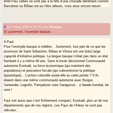
BAB-Pau-Tarbes ne sont pas à la tête d’une croisade identitaire comme
Barcelone ou Bilbao ont pu l’être ailleurs, vous avez encore raison.
Mais ils peuvent être le moteur et le levier d’action d’arrière pays qui le
sont encore fortement.
Ce n’est pas la martingale d’une renaissance culturelle. En revanche,
que l’autonomie politique permette à des audacieux (je veux croire qu’il
#
Le 7 mars 2014 à 12:22
,
par
Artiaque
y en aura, je n’en sais rien) de s’exprimer et de sortir de l’inertie, c’est
Et justement, l’exemple basque...
fréquent.
A Paul,
Ensuite, sur le fait que des départements redessinés au Sud de
Pour l’exemple basque à méditer... Justement, tout part de ce que les
Bordeaux et à l’ouest de Toulouse auraient un certain sex-appeal, une
provinces de Saint Sébastien, Bilbao et Vitoria ont une (très) large
cohérence (donc une vigueur économique et culturelle, ça je persiste à
capacité d’initiative politique. La langue basque n’était pas dans un état
le croire). Ne sont-ils pas des arrière-pays intéressants pour soutenir
flambant il y a même 40 ans. Sans le levier décisionnel Communauté
culturellement les ogres Bordelais et Toulousains ?
autonome Euskadi, sa force économique (qui maintient des
populations) et puissance fiscale (qui subventionne la politique
lignuistique)... L’action culturelle aurait-elle eu cette portée ? S’ils
Le territoire n’est pas la volonté, mais le cadre dans lequel elle peut
étaient dans une même communauté autonome avec Burgos,
s’exprimer.
Santander, Logroño, Pampelune voire Saragosse...
ü ñawde kumbat, be
sere
!
Finalement ce que j’aimerais que nous trouvions (avant les
technocrates si possible), c’est l’organisation territoriale qui donne à
Faut voir aussi que c’est fichtrement compact, Euskadi, plus un de nos
tous les coins de Gascogne les moyens de faire valoir leurs atouts
départements que de nos régions. Les Pays de l’Adour ne sont pas
propres, et avec laquelle une Agence Gasconne, restée indépendante et
ridicules...
voyant large, puisse avoir un message qui porte.