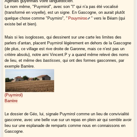
Mais
gardons-nous de projeter mécaniquement dans le futur les
Agenais guyennais voire languedocien.
tendances actuelles !
. Les tendances peuvent s’infléchir, l’histoire peut
Le nom même, "Puymirol", avec son "l" qui n’a pas été vocalisé
se retourner.
(transformé en voyelle), est un signe. En Gascogne, on aurait plutôt
La Gascogne n’en est pas à son premier changement de
quelque chose comme "Puymiro", "
Pouymiroo
" vers le Béarn (qui
population ou de langue
: elle est née d’une romanisation de peuples
existe bel et bien).
aquitains.
Des populations nouvelles arrivent, mais l’Adour et la Garonne restent à
Mais si les isoglosses, qui dessinent sur une carte les limites des
leur place et continueront à fixer des identités, sauf si nous continuons
parlers d’antan, placent Puymirol légèrement en dehors de la Gascogne
à subir un brassage systématique. L’enfant de chtis, de cambodgiens
(de plus, ce village est rive droite de Garonne, mais ce n’est pas un
ou de maghrébins implantés en Gascogne, s’il grandit au sud de l’Adour
critère absolu), notre ami Vincent.P y a quand même relevé des noms
ou de la Garonne, peut très bien se sentir gascon à sa manière.
de lieu, et même des
bastisses
, qui ont des formes gasconnes, par
Si nous savons suggérer une économie prospère et auto-centrée
,
exemple Barrère.
cet enfant néo-gascon restera ici et deviendra grand !
Et à propos d’économie auto-centrée, le type de croissance des
métropoles bordelaise ou toulousaine n’est pas vraiment un modèle. Il
est trop fondé sur la décentralisation d’entreprises nationales,
européennes ou mondiales.
(Puymirol)
Alors, j’imagine un autre modèle, et peut-être qu’il peut naître dans la
Barrère
boucle de l’Adour, en Gascogne profonde, là où la pression
métropolitaine est plus faible.
Le dossier de Géo, lui, signale Puymirol comme un lieu de convivialité
gasconne, avec une belle vue sur un repas en plein air qui semble avoir
Pau n’est pas à la hauteur ? Pour l’instant peut-être ! Mais ce que
lieu sur une esplanade de remparts comme nous en connaissons en
j’espère, c’est
une fédération territoriale
dont Pau comprendra peut-
Gascogne.
être qu’elle peut être un maillon fort... Sinon,
rai
... d’autres le feront.