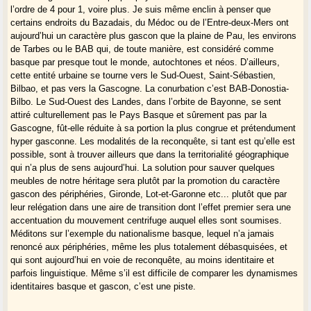
l’ordre de 4 pour 1, voire plus. Je suis même enclin à penser que
certains endroits du Bazadais, du Médoc ou de l’Entre-deux-Mers ont
aujourd’hui un caractère plus gascon que la plaine de Pau, les environs
de Tarbes ou le BAB qui, de toute manière, est considéré comme
basque par presque tout le monde, autochtones et néos. D’ailleurs,
cette entité urbaine se tourne vers le Sud-Ouest, Saint-Sébastien,
Bilbao, et pas vers la Gascogne. La conurbation c’est BAB-Donostia-
Bilbo. Le Sud-Ouest des Landes, dans l’orbite de Bayonne, se sent
attiré culturellement pas le Pays Basque et sûrement pas par la
Gascogne, fût-elle réduite à sa portion la plus congrue et prétendument
hyper gasconne. Les modalités de la reconquête, si tant est qu’elle est
possible, sont à trouver ailleurs que dans la territorialité géographique
qui n’a plus de sens aujourd’hui. La solution pour sauver quelques
meubles de notre héritage sera plutôt par la promotion du caractère
gascon des périphéries, Gironde, Lot-et-Garonne etc... plutôt que par
leur relégation dans une aire de transition dont l’effet premier sera une
accentuation du mouvement centrifuge auquel elles sont soumises.
Méditons sur l’exemple du nationalisme basque, lequel n’a jamais
renoncé aux périphéries, même les plus totalement débasquisées, et
qui sont aujourd’hui en voie de reconquête, au moins identitaire et
parfois linguistique. Même s’il est difficile de comparer les dynamismes
identitaires basque et gascon, c’est une piste.