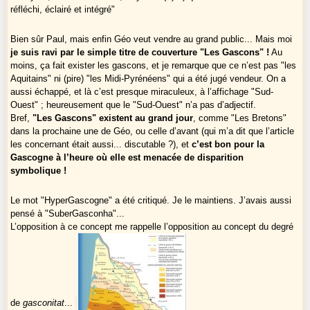
réfléchi, éclairé et intégré"
Bien sûr Paul, mais enfin Géo veut vendre au grand public... Mais moi
je suis ravi par le simple titre de couverture "Les Gascons" !
Au
moins, ça fait exister les gascons, et je remarque que ce n’est pas "les
Aquitains" ni (pire) "les Midi-Pyrénéens" qui a été jugé vendeur. On a
aussi échappé, et là c’est presque miraculeux, à l’affichage "Sud-
Ouest" ; heureusement que le "Sud-Ouest" n’a pas d’adjectif.
Bref,
"Les Gascons" existent au grand jour
, comme "Les Bretons"
dans la prochaine une de Géo, ou celle d’avant (qui m’a dit que l’article
les concernant était aussi... discutable ?), et
c’est bon pour la
Gascogne à l’heure où elle est menacée de disparition
symbolique !
Le mot "HyperGascogne" a été critiqué. Je le maintiens. J’avais aussi
pensé à "SuberGasconha"...
L’opposition à ce concept me rappelle l’opposition au concept du degré
de
gasconitat
...