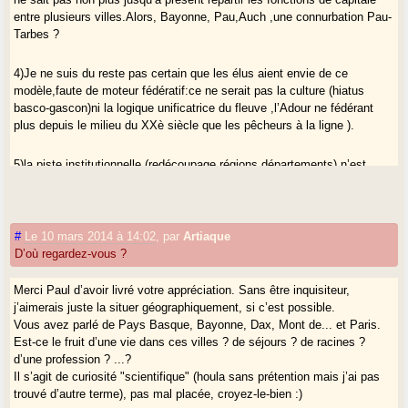
entre plusieurs villes.Alors, Bayonne, Pau,Auch ,une connurbation Pau-
Tarbes ?
4)Je ne suis du reste pas certain que les élus aient envie de ce
modèle,faute de moteur fédératif:ce ne serait pas la culture (hiatus
basco-gascon)ni la logique unificatrice du fleuve ,l’Adour ne fédérant
plus depuis le milieu du XXè siècle que les pêcheurs à la ligne ).
5)la piste institutionnelle (redécoupage,régions,départements) n’est
certes pas inintéressante en soi et les conséquences des organisations
administratives ont certes des impacts sur la vie réelle mais comme
vient de l’écrire Vincent,il ne faut sans doute pas surestimer leur impact
dans certaines matières,culturelle en particulier.Il faut donc aussi
#
Le 10 mars 2014 à 14:02
,
par
Artiaque
essayer de construire des réalités hors du domaine administratif visant
D’où regardez-vous ?
à l’expression de la gasconité d’une manière ou d’une autre.
Merci Paul d’avoir livré votre appréciation. Sans être inquisiteur,
j’aimerais juste la situer géographiquement, si c’est possible.
Vous avez parlé de Pays Basque, Bayonne, Dax, Mont de... et Paris.
Est-ce le fruit d’une vie dans ces villes ? de séjours ? de racines ?
d’une profession ? ...?
Il s’agit de curiosité "scientifique" (houla sans prétention mais j’ai pas
trouvé d’autre terme), pas mal placée, croyez-le-bien :)