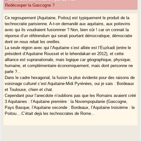
Redécouper la Gascogne ?
Ce regroupement (Aquitaine, Poitou) est typiquement le produit de la
technocratie parisienne. A-t-on demandé aux aquitains, aux poitevins
avec qui ils voudraient fusionnner ? Non, bien sûr ! car on connait la
réponse d’un référendum qui serait pourtant démocratique, démocratie
dont on nous rebat les oreilles.
La seule région avec qui l’Aquitaine s’est alliée est l’Euzkadi (entre le
président d’Aquitaine Rousset et le lehendakari en 2012), et cette
alliance est supranationale, mais logique car géographique, physique,
humaine, et complémentaire économiquement, mais dont personne ne
parle ?...
Dans le cadre hexagonal, la fusion la plus évidente pour des raisons de
voisinage culturel c’est Aquitaine-Midi Pyrénées, oui je sais : Bordeaux
et Toulouse, chien et chat.
Cependant pour l’anecdote n’oublions pas que les Romains avaient créé
3 Aquitaines : l’Aquitaine première : la Novempopulanie (Gascogne,
Pays Basque, l’Aquitaine seconde : Bordeaux, l’Aquitaine troisième : le
Poitou....C’était dejà les technocrates de Rome...