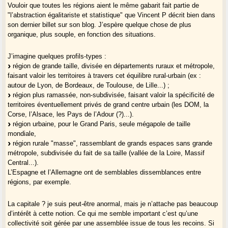
Vouloir que toutes les régions aient le même gabarit fait partie de
"l’abstraction égalitariste et statistique" que Vincent P décrit bien dans
son dernier billet sur son blog. J’espère quelque chose de plus
organique, plus souple, en fonction des situations.
J’imagine quelques profils-types :
région de grande taille, divisée en départements ruraux et métropole,
faisant valoir les territoires à travers cet équilibre rural-urbain (ex :
autour de Lyon, de Bordeaux, de Toulouse, de Lille...) ;
région plus ramassée, non-subdivisée, faisant valoir la spécificité de
territoires éventuellement privés de grand centre urbain (les DOM, la
Corse, l’Alsace, les Pays de l’Adour (?)...).
région urbaine, pour le Grand Paris, seule mégapole de taille
mondiale,
région rurale "masse", rassemblant de grands espaces sans grande
métropole, subdivisée du fait de sa taille (vallée de la Loire, Massif
Central...).
L’Espagne et l’Allemagne ont de semblables dissemblances entre
régions, par exemple.
La capitale ? je suis peut-être anormal, mais je n’attache pas beaucoup
d’intérêt à cette notion. Ce qui me semble important c’est qu’une
collectivité soit gérée par une assemblée issue de tous les recoins. Si