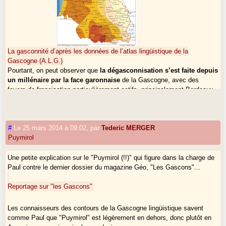
La gasconnité d’après les données de l’atlas lingüistique de la
Gascogne (A.L.G.)
Pourtant, on peut observer que
la dégasconnisation s’est faite depuis
un millénaire par la face garonnaise
de la Gascogne, avec des
foyers de francisation particulièrement actifs, principalement Bordeaux.
La Gascogne est un peu comme
ua arròca
qui reçoit sur une de ses
faces les assauts continuels d’une houle non gasconne, poitevine,
française, guyennaise, languedocienne parfois.
Les localités les plus éloignées de cette houle ont davantage gardé leur
#
Le 25 mars 2014 à 09:02
,
par
Tederic MERGER
gasconitat
Puymirol
. Elles sont l’HyperGascogne.
J’entends bien que depuis quelques décennies, il y a une accélération :
la houle submerge la Gascogne profonde et commence à lécher la
Une petite explication sur le "Puymirol (!!)" qui figure dans la charge de
montagne...
Paul contre le dernier dossier du magazine Géo, "Les Gascons"...
Mais il y a encore des restes. Il y a encore, en 2014, une Gascogne
culturelle
héritée
qui résiste (mal, certes).
Reportage sur "les Gascons"
Maintenant, imaginons qu’un jour cette houle ou cette marée
Les connaisseurs des contours de la Gascogne lingüistique savent
uniformisatrice ait tout anéanti... Le mouvement semble bien entamé...
comme Paul que "Puymirol" est légèrement en dehors, donc plutôt en