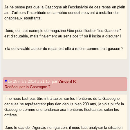
Je ne pense pas que la Gascogne ait l’exclusivité de ces repas en plein
air. D’ailleurs l’incertitude de la météo conduit souvent à installer des
chapiteaux étouffants.
Donc, oui, cet exemple du magazine Géo pour illustrer "les Gascons"
est discutable, mais finalement au sens positif où il incite à discuter !
la convivialité autour du repas est-elle à retenir comme trait gascon ?
doit-on être intraitable sur les limites géographiques de la Gascogne ?
(le terme "intraitable" que j’utilise pourrait faire croire que je réponds
"non" à la question, mais je suis plus nuancé)
#
Le 25 mars 2014 à 21:15
,
par
Vincent P.
Et en écrivant ce message, je me souviens que, pour certains, les
Redécouper la Gascogne ?
habitants de la Guyenne sont... des gascons (l’adjectif "guyennais" ne
serait pas utilisable !).
Il ne nous faut pas être intraitables sur les frontières de la Gascogne
Dans ce cas, le dossier de Géo sur "les Gascons" peut embrasser la
car elles ne représentent plus rien depuis bien 200 ans, je vois plutôt la
Guyenne, donc Puymirol !
Gascogne comme une tendance aux frontières fluctuantes selon les
critères.
Adishatz, e profieitatz de la bona sason entà participar ad aqueras
taulejadas /
proifieÿtatz de la bouno sasoun entà participà ad aqueros
Dans le cas de l’Agenais non-gascon, il nous faut analyser la situation