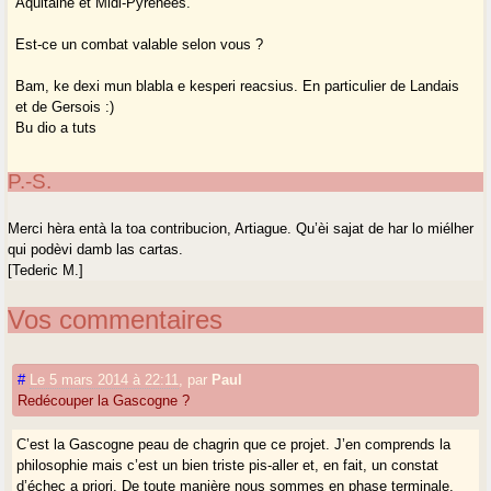
Aquitaine et Midi-Pyrénées.
Est-ce un combat valable selon vous ?
Bam, ke dexi mun blabla e kesperi reacsius. En particulier de Landais
et de Gersois :)
Bu dio a tuts
P.-S.
Merci hèra entà la toa contribucion, Artiague. Qu’èi sajat de har lo miélher
qui podèvi damb las cartas.
[Tederic M.]
Vos commentaires
#
Le 5 mars 2014 à 22:11
,
par
Paul
Redécouper la Gascogne ?
C’est la Gascogne peau de chagrin que ce projet. J’en comprends la
philosophie mais c’est un bien triste pis-aller et, en fait, un constat
d’échec a priori. De toute manière nous sommes en phase terminale,