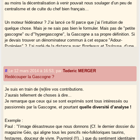
au moins la décentralisation à venir pouvait nous soulager d’un peu de
centralisme et de culte du chef bien français...
Un moteur fédérateur ? J’ai lancé ce fil parce que j’ai l’intuition de
quelque chose. Mais je ne sais pas bien le formuler. Mais pas de "petite
gascogne" ou d’"hypergascogne", la Gascogne a sa propre définition. Si
je devais trouver un dénominateur commun à cet espace "Adour-
Pyrénées" ? J’ai parlé de la distance avec Bordeaux et Toulouse, d’une
donnée géographique propice à une dynamique économique propre, de
la recherche du bon compromis entre la proximité et l’envergure, sur
fond de dépassement du couple département/région.
#
Le 12 mars 2014 à 16:53
,
par
Tederic MERGER
Redécouper la Gascogne ?
Petit témoignage sur le hiatus basco-gascon : il n’est pas si
indépassable, au moins dans mon expérience sur la partie
montagnarde. Je trouve qu’Ossalois, Aspois, Barétounais, Souletins,
Je suis en train de (re)lire vos contributions.
nous partageons quand même beaucoup.
J’aurais tellement de choses à dire...
Je remarque que ceux qui se sont exprimés sont tous intéressés ou
passionnés par la Gascogne, et pourtant
quelle diversité d’analyse !
Il y a une évolution en marche, et donc une piste, au niveau de des
territoires administratifs et politiques. Rien de plus, mais rien de moins.
Exemple :
Paul : "l’image désastreuse que nous donnons (Cf. le dernier dossier du
magazine Géo, qui aligne tous les poncifs néo-folkloriques taurins,
festayres, douceur de vivre, Puymirol (!!)...) que du sentiment identitaire