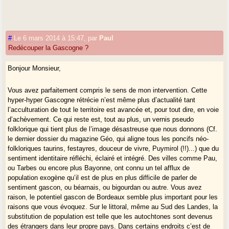
#
Le 6 mars 2014 à 15:47
,
par
Paul
Redécouper la Gascogne ?
Bonjour Monsieur,
Vous avez parfaitement compris le sens de mon intervention. Cette
hyper-hyper Gascogne rétrécie n’est même plus d’actualité tant
l’acculturation de tout le territoire est avancée et, pour tout dire, en voie
d’achèvement. Ce qui reste est, tout au plus, un vernis pseudo
folklorique qui tient plus de l’image désastreuse que nous donnons (Cf.
le dernier dossier du magazine Géo, qui aligne tous les poncifs néo-
folkloriques taurins, festayres, douceur de vivre, Puymirol (!!)...) que du
sentiment identitaire réfléchi, éclairé et intégré. Des villes comme Pau,
ou Tarbes ou encore plus Bayonne, ont connu un tel afflux de
population exogène qu’il est de plus en plus difficile de parler de
sentiment gascon, ou béarnais, ou bigourdan ou autre. Vous avez
raison, le potentiel gascon de Bordeaux semble plus important pour les
raisons que vous évoquez. Sur le littoral, même au Sud des Landes, la
substitution de population est telle que les autochtones sont devenus
des étrangers dans leur propre pays. Dans certains endroits c’est de