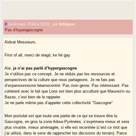
#
Le 6 mars 2014 à 19:02
,
par
Artiaque
Pas d’hypergascogne
Aidxat Messieurs,
First of all, merci de réagir, ke hè gay.
Aïe,
je n’ai pas parlé d’hypergascogne
.
Je n’utilise pas ce concept. Je ne réduis pas les ressources et
perspectives de la culture que nous partageons. Je ne fais pas
d’expansionnisme béarnocentré. Pas mon genre. Pas intéressant. Pas
cohérent avec le fait que Lons est bien plus acculturé que Mauvezin ou
Bazas, c’est bien de le rappeler.
Je ne parle même pas d’appeler cette collectivité "Gascogne".
Mon postulat est que toute une partie de ce qui se trouve être la
Gascogne, en gros la zone Adour-Pyrénées, s’exprimera mieux et sera
plus vivante, mieux aménagée, si elle est recentrée (c’est ce mot que
j’ai utilisé, dans le sens de rapprocher les décisions du terrain). Parce