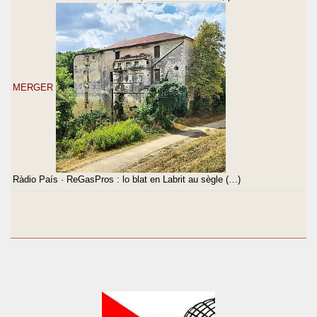
MERGER
Ràdio País · ReGasPros : lo blat en Labrit au sègle (…)