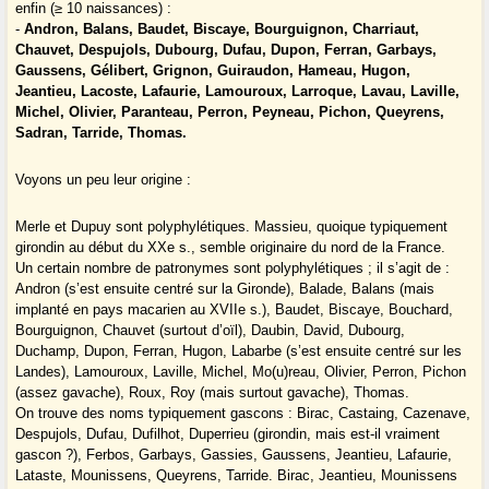
enfin (≥ 10 naissances) :
-
Andron, Balans, Baudet, Biscaye, Bourguignon, Charriaut,
Chauvet, Despujols, Dubourg, Dufau, Dupon, Ferran, Garbays,
Gaussens, Gélibert, Grignon, Guiraudon, Hameau, Hugon,
Jeantieu, Lacoste, Lafaurie, Lamouroux, Larroque, Lavau, Laville,
Michel, Olivier, Paranteau, Perron, Peyneau, Pichon, Queyrens,
Sadran, Tarride, Thomas.
Voyons un peu leur origine :
Merle et Dupuy sont polyphylétiques. Massieu, quoique typiquement
girondin au début du XXe s., semble originaire du nord de la France.
Un certain nombre de patronymes sont polyphylétiques ; il s’agit de :
Andron (s’est ensuite centré sur la Gironde), Balade, Balans (mais
implanté en pays macarien au XVIIe s.), Baudet, Biscaye, Bouchard,
Bourguignon, Chauvet (surtout d’oïl), Daubin, David, Dubourg,
Duchamp, Dupon, Ferran, Hugon, Labarbe (s’est ensuite centré sur les
Landes), Lamouroux, Laville, Michel, Mo(u)reau, Olivier, Perron, Pichon
(assez gavache), Roux, Roy (mais surtout gavache), Thomas.
On trouve des noms typiquement gascons : Birac, Castaing, Cazenave,
Despujols, Dufau, Dufilhot, Duperrieu (girondin, mais est-il vraiment
gascon ?), Ferbos, Garbays, Gassies, Gaussens, Jeantieu, Lafaurie,
Lataste, Mounissens, Queyrens, Tarride. Birac, Jeantieu, Mounissens