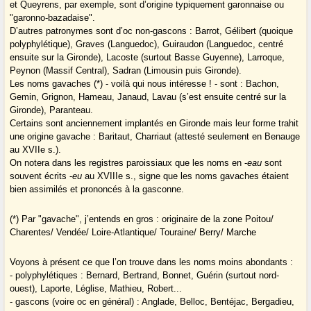
et Queyrens, par exemple, sont d’origine typiquement garonnaise ou
"garonno-bazadaise".
D’autres patronymes sont d’oc non-gascons : Barrot, Gélibert (quoique
polyphylétique), Graves (Languedoc), Guiraudon (Languedoc, centré
ensuite sur la Gironde), Lacoste (surtout Basse Guyenne), Larroque,
Peynon (Massif Central), Sadran (Limousin puis Gironde).
Les noms gavaches (*) - voilà qui nous intéresse ! - sont : Bachon,
Gemin, Grignon, Hameau, Janaud, Lavau (s’est ensuite centré sur la
Gironde), Paranteau.
Certains sont anciennement implantés en Gironde mais leur forme trahit
une origine gavache : Baritaut, Charriaut (attesté seulement en Benauge
au XVIIe s.).
On notera dans les registres paroissiaux que les noms en -
eau
sont
souvent écrits -
eu
au XVIIIe s., signe que les noms gavaches étaient
bien assimilés et prononcés à la gasconne.
(*) Par "gavache", j’entends en gros : originaire de la zone Poitou/
Charentes/ Vendée/ Loire-Atlantique/ Touraine/ Berry/ Marche
Voyons à présent ce que l’on trouve dans les noms moins abondants :
- polyphylétiques : Bernard, Bertrand, Bonnet, Guérin (surtout nord-
ouest), Laporte, Léglise, Mathieu, Robert...
- gascons (voire oc en général) : Anglade, Belloc, Bentéjac, Bergadieu,