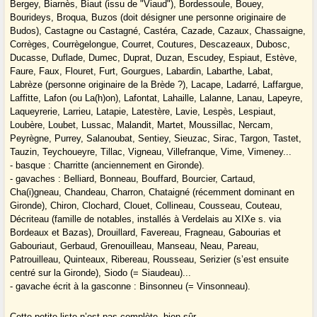
Bergey, Biarnès, Biaut (issu de "Viaud"), Bordessoule, Bouey,
Bourideys, Broqua, Buzos (doit désigner une personne originaire de
Budos), Castagne ou Castagné, Castéra, Cazade, Cazaux, Chassaigne,
Corrèges, Courrègelongue, Courret, Coutures, Descazeaux, Dubosc,
Ducasse, Duflade, Dumec, Duprat, Duzan, Escudey, Espiaut, Estève,
Faure, Faux, Flouret, Furt, Gourgues, Labardin, Labarthe, Labat,
Labrèze (personne originaire de la Brède ?), Lacape, Ladarré, Laffargue,
Laffitte, Lafon (ou La(h)on), Lafontat, Lahaille, Lalanne, Lanau, Lapeyre,
Laqueyrerie, Larrieu, Latapie, Latestère, Lavie, Lespès, Lespiaut,
Loubère, Loubet, Lussac, Malandit, Martet, Moussillac, Nercam,
Peyrègne, Purrey, Salanoubat, Sentiey, Sieuzac, Sirac, Targon, Tastet,
Tauzin, Teychoueyre, Tillac, Vigneau, Villefranque, Vime, Vimeney...
- basque : Charritte (anciennement en Gironde).
- gavaches : Belliard, Bonneau, Bouffard, Bourcier, Cartaud,
Cha(i)gneau, Chandeau, Charron, Chataigné (récemment dominant en
Gironde), Chiron, Clochard, Clouet, Collineau, Cousseau, Couteau,
Décriteau (famille de notables, installés à Verdelais au XIXe s. via
Bordeaux et Bazas), Drouillard, Favereau, Fragneau, Gabourias et
Gabouriaut, Gerbaud, Grenouilleau, Manseau, Neau, Pareau,
Patrouilleau, Quinteaux, Ribereau, Rousseau, Serizier (s’est ensuite
centré sur la Gironde), Siodo (= Siaudeau)...
- gavache écrit à la gasconne : Binsonneu (= Vinsonneau).
Cette petite liste n’est pas complète, bien sûr.