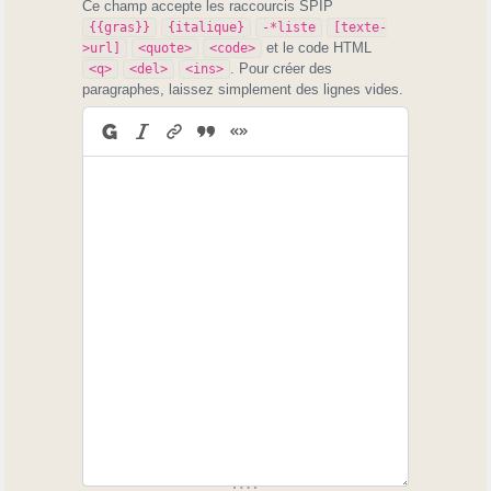
Ce champ accepte les raccourcis SPIP
{{gras}}
{italique}
-*liste
[texte-
et le code HTML
>url]
<quote>
<code>
. Pour créer des
<q>
<del>
<ins>
paragraphes, laissez simplement des lignes vides.