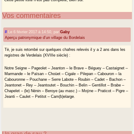
Vos commentaires
#
Le 6 février 2017 à 14:50
,
par
Gaby
Aperçu patronymique d’un village du Bordelais
Tè, je suis retombé sur quelques chafres relevés il y a 2 ans dans les
registres de Verdelais (XVIIIe siècle) :
Notre Seigne – Pageolet – Jeanton – le Brave – Béguey – Castaignet –
Marmande – le Païsan – Choüet – Cigale – Pilepan – Cabouron – la
Cabouronne – Pouchane – Serre Labote – Roubin – Cadet – Bachon –
Jeantonet – Rey – Jeantoutet – Bouchin – Belin – Gentillot – Brabe –
Chapelet – (le) Nénin – Beroye (
au masc.
) – Moÿne – Praticot – Pigre –
Jeanti – Caulet – Petitot – Cam(b)elarge.
Un gran de sau ?