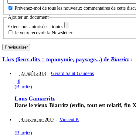
Prévenez-moi de tous les nouveaux commentaires de cette discu
Ajouter un document
Extensions autorisées : toutes
Je veux recevoir la Newsletter
Lòcs (lieux-dits = toponymie, paysage...) de
Biarritz
:
23 août 2018
-
Gerard Saint-Gaudens
|
8
(Biarritz)
Lous Gamarritz
Dans le vieux Biarritz (enfin, tout est relatif, fin
9 novembre 2017
-
Vincent P.
(Biarritz)