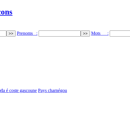
cons
Prenoms :
Mots :
 Ma é coste gascoune
Pays charnégou