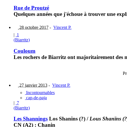
Rue de Proutzé
Quelques années que j'échoue à trouver une explic
28 octobre 2017
-
Vincent P.
|
1
(Biarritz)
Couloum
Les rochers de Biarritz ont majoritairement des n
Pr
27 janvier 2013
-
Vincent P.
Incontournables
cap-de-paja
|
7
(Biarritz)
Les Shannings
Los Shanins (?)
/
Lous Shanïns (?
CN (A2) : Chanin