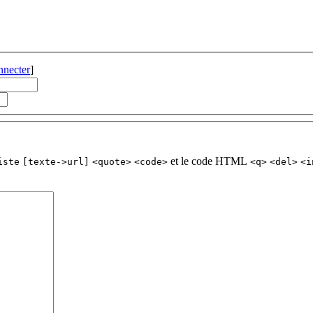
nnecter
]
et le code HTML
iste
[texte->url]
<quote>
<code>
<q>
<del>
<i