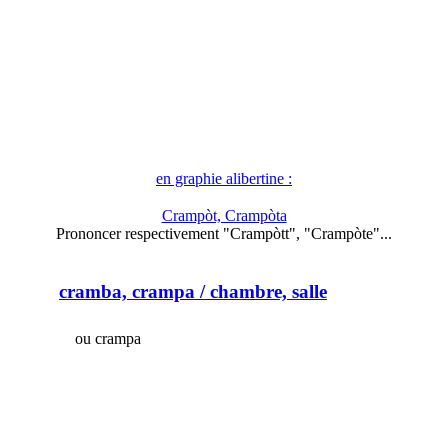
en graphie alibertine :
Crampòt, Crampòta
Prononcer respectivement "Crampòtt", "Crampòte"...
cramba, crampa
/ chambre, salle
ou crampa