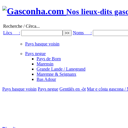
Nos lieux-dits gas
Recherche / Cèrca...
Lòcs :
Noms :
Pays basque voisin
Pays negue
Pays de Born
Marensin
Grande Lande / Lanegrand
Maremne & Seignanx
Bas Adour
Pays basque voisin
Pays negue
Gentilés en -òt
Mar e còsta gascona /