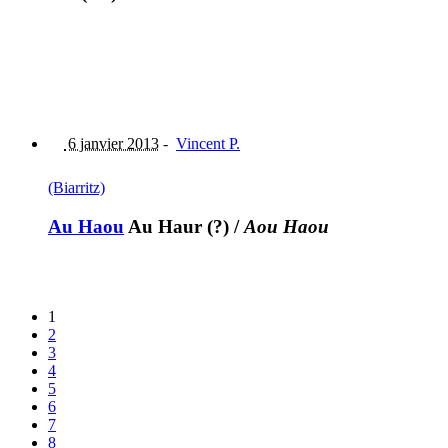
6 janvier 2013
-
Vincent P.
(Biarritz)
Au Haou
Au Haur (?)
/
Aou Haou
1
2
3
4
5
6
7
8