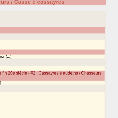
urs / Casse é cassaÿres
eur (…)
fin 20e siècle - #2 : Cassaÿres é audèths / Chasseurs
)