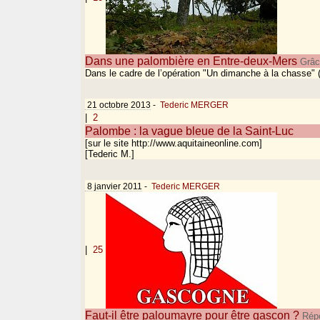
Dans une palombière en Entre-deux-Mers
Grâce
Dans le cadre de l’opération "Un dimanche à la chasse"
21 octobre 2013
-
Tederic MERGER
|
2
Palombe : la vague bleue de la Saint-Luc
[sur le site http://www.aquitaineonline.com]
[Tederic M.]
8 janvier 2011
-
Tederic MERGER
|
25
Faut-il être paloumayre pour être gascon ?
Répo