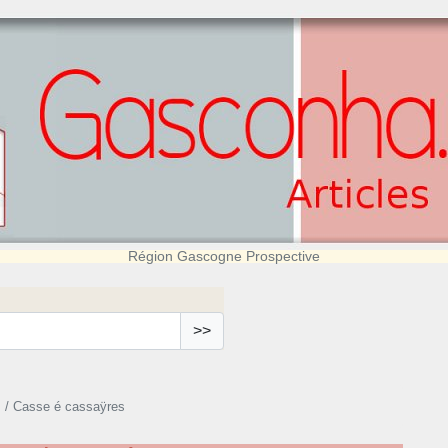
Région Gascogne Prospective
>>
 / Casse é cassaÿres