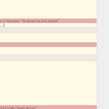
 à l’opération "Un dimanche à la chasse"
 (…)
nse à des "grans de sau"