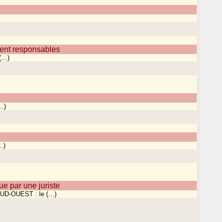
ent responsables
 (…)
…)
…)
ar une juriste
D-OUEST : le (…)