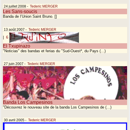
24 juillet 2008
-
Tederic MERGER
Les Sans-soucis
Banda de l’Union Saint Bruno. []
13 août 2007
-
Tederic MERGER
|
6
El Txupinazo
"Noticias" des bandas et ferias du "Sud-Ouest*, du Pays (…)
27 juin 2007
-
Tederic MERGER
Banda Los Campesinos
"Découvrez le nouveau site de la banda Los Campesinos de (…)
30 avril 2005
-
Tederic MERGER