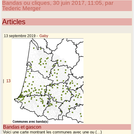
Bandas ou cliques, 30 juin 2017, 11:05, par
Tederic Merger
Articles
13 septembre 2019
-
Gaby
|
13
Bandas et gascon
Voici une carte montrant les communes avec une ou (…)