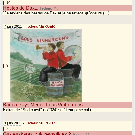
|
14
Hestes de Dax...
Tederic M.
"Je reviens des hestes de Dax et je ne retiens qu’odeurs (…)
7 juin 2011
-
Tederic MERGER
|
9
Banda Pays Médoc Lous Vinherouns
Extrait de "Sud-ouest" (27/02/07) : "Leur principal (…)
3 juin 2011
-
Tederic MERGER
|
2
Guk euskaraz, zuk zergatik ez ?
Tederic M.