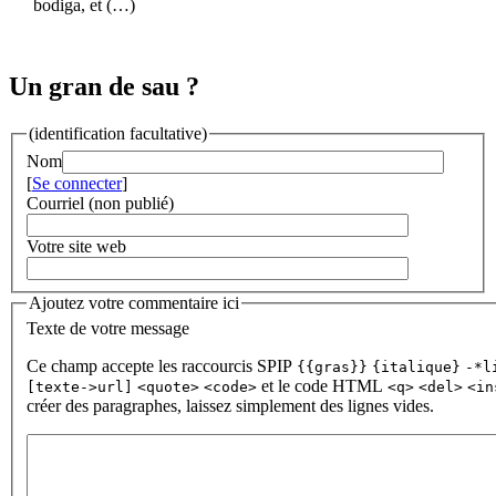
bodiga, et (…)
Un gran de sau ?
(identification facultative)
Nom
[
Se connecter
]
Courriel (non publié)
Votre site web
Ajoutez votre commentaire ici
Texte de votre message
Ce champ accepte les raccourcis SPIP
{{gras}}
{italique}
-*l
et le code HTML
[texte->url]
<quote>
<code>
<q>
<del>
<in
créer des paragraphes, laissez simplement des lignes vides.