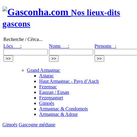
Nos lieux-dits
gascons
Recherche / Cèrca...
Lòcs :
Noms :
Prenoms :
Grand Armagnac
Astarac
Haut Armagnac - Pays d’Auch
Fezensac
Eauzan / Eusan
Fezensaguet
Gimoès
Armagnac & Condomois
Armagnac & Adour
Gimoès
Gascogne médiane