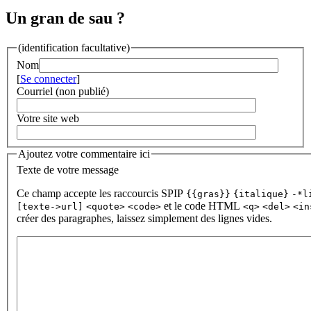
Un gran de sau ?
(identification facultative)
Nom
[
Se connecter
]
Courriel (non publié)
Votre site web
Ajoutez votre commentaire ici
Texte de votre message
Ce champ accepte les raccourcis SPIP
{{gras}}
{italique}
-*l
et le code HTML
[texte->url]
<quote>
<code>
<q>
<del>
<in
créer des paragraphes, laissez simplement des lignes vides.