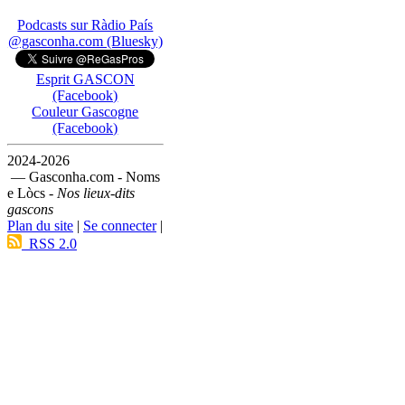
Podcasts sur Ràdio País
@gasconha.com (Bluesky)
Esprit GASCON
(Facebook)
Couleur Gascogne
(Facebook)
2024-2026
— Gasconha.com - Noms
e Lòcs -
Nos lieux-dits
gascons
Plan du site
|
Se connecter
|
RSS 2.0