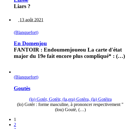
Liars ?
13 août 2021
(Blanquefort)
En Domenjou
FANTOIR : Endoumenjoueou La carte d'état
major du 19e fait encore plus compliqué* : (…)
(Blanquefort)
Goutès
(lo) Gotèr, Gotèir, (la,era) Gotèra, (la) Gotèira
(lo) Gotèr : forme masculine, à prononcer respectivement "
(lou) Goutè, (…)
1
2