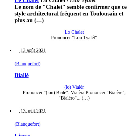
Le Chalet
Lo Chalet
/
Lou Tyalét
Le nom de "Chalet" semble confirmer que ce
style architectural fréquent en Toulousain et
plus au (…)
Lo Chalet
Prononcer "Lou Tyalét"
13 août 2021
(Blanquefort)
Biallé
(lo) Vialèr
Prononcer "(lou) Bialè". Vialèra Prononcer "Bialère",
"Bialèro"... (…)
13 août 2021
(Blanquefort)
Liasse