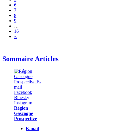
6
7
8
9
…
16
∞
Sommaire Articles
Région
Gascogne
Prospective
E-mail