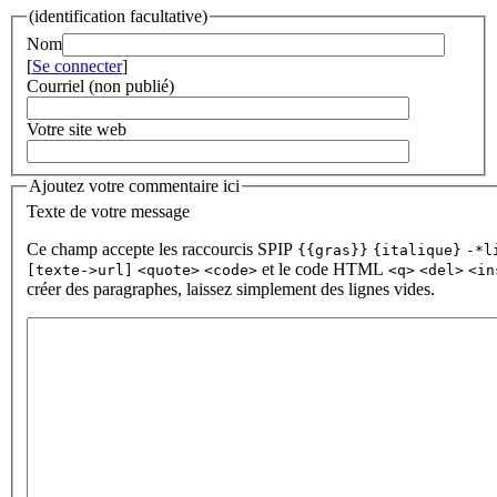
(identification facultative)
Nom
[
Se connecter
]
Courriel (non publié)
Votre site web
Ajoutez votre commentaire ici
Texte de votre message
Ce champ accepte les raccourcis SPIP
{{gras}}
{italique}
-*l
et le code HTML
[texte->url]
<quote>
<code>
<q>
<del>
<in
créer des paragraphes, laissez simplement des lignes vides.