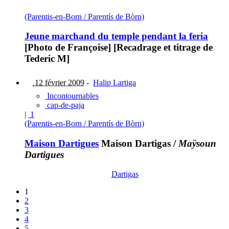
(Parentis-en-Born / Parentís de Bòrn)
Jeune marchand du temple pendant la feria
[Photo de Françoise] [Recadrage et titrage de
Tederic M]
12 février 2009
-
Halip Lartiga
Incontournables
cap-de-paja
|
1
(Parentis-en-Born / Parentís de Bòrn)
Maison Dartigues
Maison Dartigas
/
Maÿsoun
Dartigues
Dartigas
1
2
3
4
5