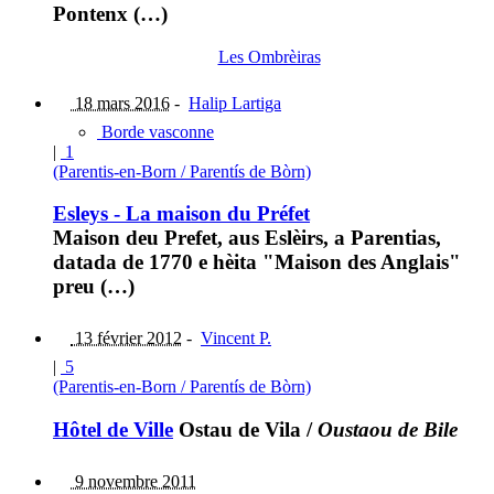
Pontenx (…)
Les Ombrèiras
18 mars 2016
-
Halip Lartiga
Borde vasconne
|
1
(Parentis-en-Born / Parentís de Bòrn)
Esleys - La maison du Préfet
Maison deu Prefet, aus Eslèirs, a Parentias,
datada de 1770 e hèita "Maison des Anglais"
preu (…)
13 février 2012
-
Vincent P.
|
5
(Parentis-en-Born / Parentís de Bòrn)
Hôtel de Ville
Ostau de Vila
/
Oustaou de Bile
9 novembre 2011