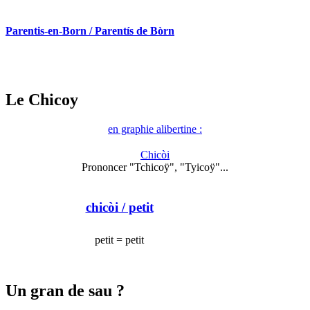
Parentis-en-Born / Parentís de Bòrn
Le Chicoy
en graphie alibertine :
Chicòi
Prononcer "Tchicoÿ", "Tyicoÿ"...
chicòi
/ petit
petit = petit
Un gran de sau ?