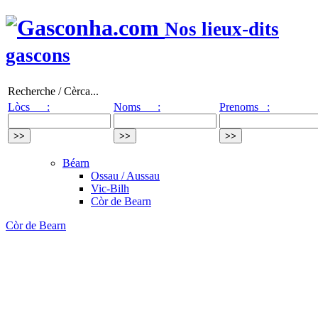
Nos lieux-dits
gascons
Recherche / Cèrca...
Lòcs :
Noms :
Prenoms :
Béarn
Ossau / Aussau
Vic-Bilh
Còr de Bearn
Còr de Bearn