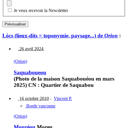
Je veux recevoir la Newsletter
Lòcs (lieux-dits = toponymie, paysage...) de
Orion
:
26 avril 2024
(Orion)
Saquaboueou
(Photo de la maison Saquabouéou en mars
2025) CN : Quartier de Saquabou
16 octobre 2010
-
Vincent P.
Borde vasconne
(Orion)
Mouréou
Moreu