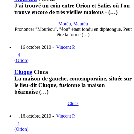
J'ai trouvé un coin entre Orion et Salies où l'on
trouve encore de très vieilles maisons - (…)
Morèu, Maurèu
Prononcer "Mourèou", "èou" étant fondu en diphtongue. Peut
être la forme (…)
16 octobre 2010
-
Vincent P.
|
4
(Orion)
Cluque
Cluca
La maison de gauche, contemporaine, située sur
le lieu-dit Cluque, fusionne la maison
béarnaise (…)
Cluca
16 octobre 2010
-
Vincent P.
|
1
(Orion)