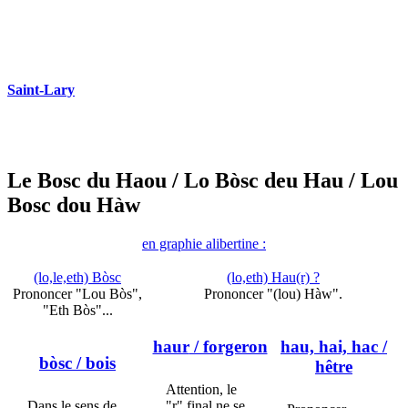
Saint-Lary
Le Bosc du Haou
/ Lo Bòsc deu Hau
/ Lou
Bosc dou Hàw
en graphie alibertine :
(lo,le,eth) Bòsc
(lo,eth) Hau(r) ?
Prononcer "Lou Bòs",
Prononcer "(lou) Hàw".
"Eth Bòs"...
haur
/ forgeron
hau, hai, hac
/
bòsc
/ bois
hêtre
Attention, le
Dans le sens de
"r" final ne se