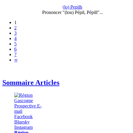
(lo) Pepilh
Prononcer "(lou) Pépil, Pépill"...
1
2
3
4
5
6
7
∞
Sommaire Articles
Région