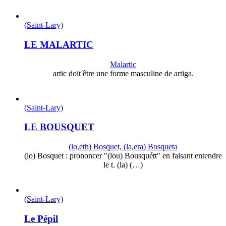
(Saint-Lary)
LE MALARTIC
Malartic
artic doit être une forme masculine de artiga.
(Saint-Lary)
LE BOUSQUET
(lo,eth) Bosquet, (la,era) Bosqueta
(lo) Bosquet : prononcer "(lou) Bousquétt" en faisant entendre
le t. (la) (…)
(Saint-Lary)
Le Pépil