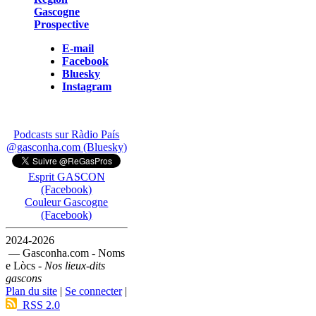
Gascogne
Prospective
E-mail
Facebook
Bluesky
Instagram
Podcasts sur Ràdio País
@gasconha.com (Bluesky)
Esprit GASCON
(Facebook)
Couleur Gascogne
(Facebook)
2024-2026
— Gasconha.com - Noms
e Lòcs -
Nos lieux-dits
gascons
Plan du site
|
Se connecter
|
RSS 2.0