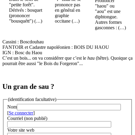
Prononcer
"petite forêt".
prononce pas
"haou" ou
Dérivés : bosquet
en général en
"aou" est une
(prononcer
graphie
diphtongue.
"bousquétt") (…)
occitane (…)
Autres formes
gasconnes : (…)
Cassini : Boscdouhau
FANTOIR et Cadastre napoléonien : BOIS DU HAOU
IGN : Bosc du Haou
C’est un bois... on va considérer que c’est le
hau
(hêtre). Quoique ça
pourrait être aussi "le Bois du Forgeron"...
Un gran de sau ?
(identification facultative)
Nom
[
Se connecter
]
Courriel (non publié)
Votre site web