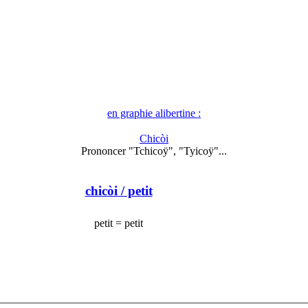
en graphie alibertine :
Chicòi
Prononcer "Tchicoÿ", "Tyicoÿ"...
chicòi
/ petit
petit = petit