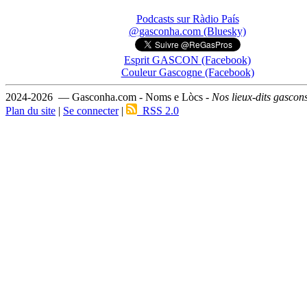
Podcasts sur Ràdio País
@gasconha.com (Bluesky)
Esprit GASCON (Facebook)
Couleur Gascogne (Facebook)
2024-2026 — Gasconha.com - Noms e Lòcs -
Nos lieux-dits gascon
Plan du site
|
Se connecter
|
RSS 2.0