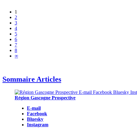
1
2
3
4
5
6
7
8
∞
Sommaire Articles
Région Gascogne Prospective
E-mail
Facebook
Bluesky
Instagram