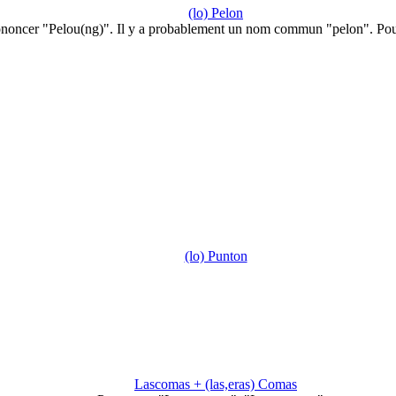
(lo) Pelon
noncer "Pelou(ng)". Il y a probablement un nom commun "pelon". Pou
(lo) Punton
Lascomas + (las,eras) Comas