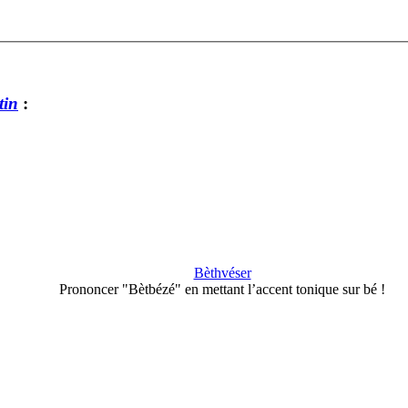
tin
:
Bèthvéser
Prononcer "Bètbézé" en mettant l’accent tonique sur bé !