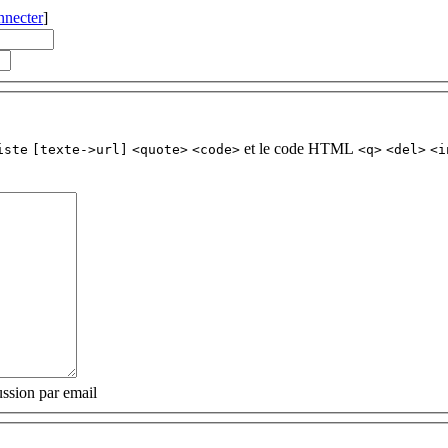
nnecter
]
et le code HTML
iste
[texte->url]
<quote>
<code>
<q>
<del>
<i
ssion par email