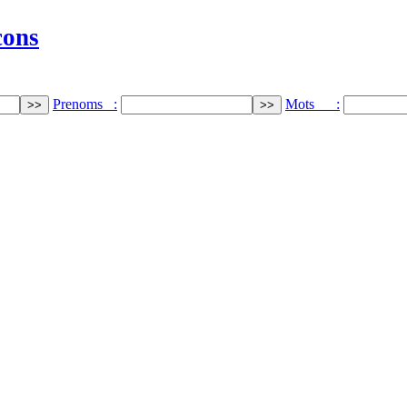
cons
Prenoms :
Mots :