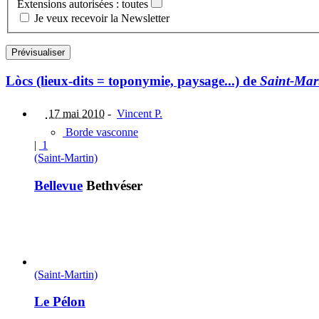
Extensions autorisées : toutes
Je veux recevoir la Newsletter
Lòcs (lieux-dits = toponymie, paysage...) de
Saint-Mar
17 mai 2010
-
Vincent P.
Borde vasconne
|
1
(Saint-Martin)
Bellevue
Bethvéser
(Saint-Martin)
Le Pélon