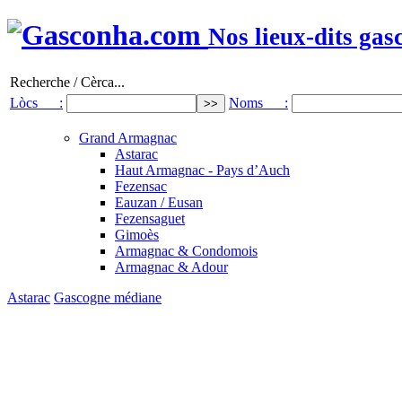
Nos lieux-dits gas
Recherche / Cèrca...
Lòcs :
Noms :
Grand Armagnac
Astarac
Haut Armagnac - Pays d’Auch
Fezensac
Eauzan / Eusan
Fezensaguet
Gimoès
Armagnac & Condomois
Armagnac & Adour
Astarac
Gascogne médiane