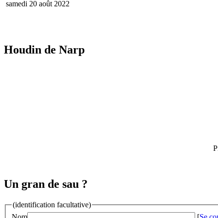
samedi 20 août 2022
Houdin de Narp
P
Un gran de sau ?
(identification facultative)
Nom
[
Se co