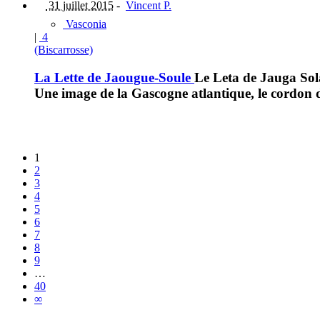
31 juillet 2015
-
Vincent P.
Vasconia
|
4
(Biscarrosse)
La Lette de Jaougue-Soule
Le Leta de Jauga Sol
Une image de la Gascogne atlantique, le cordon d
1
2
3
4
5
6
7
8
9
…
40
∞