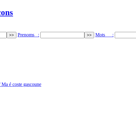
cons
Prenoms :
Mots :
/ Ma é coste gascoune