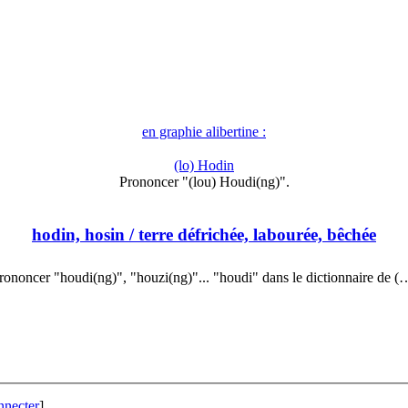
en graphie alibertine :
(lo) Hodin
Prononcer "(lou) Houdi(ng)".
hodin, hosin
/ terre défrichée, labourée, bêchée
rononcer "houdi(ng)", "houzi(ng)"... "houdi" dans le dictionnaire de (
nnecter
]