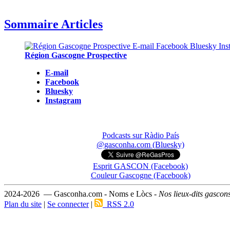
Sommaire Articles
Région Gascogne Prospective
E-mail
Facebook
Bluesky
Instagram
Podcasts sur Ràdio País
@gasconha.com (Bluesky)
Esprit GASCON (Facebook)
Couleur Gascogne (Facebook)
2024-2026 — Gasconha.com - Noms e Lòcs -
Nos lieux-dits gascon
Plan du site
|
Se connecter
|
RSS 2.0