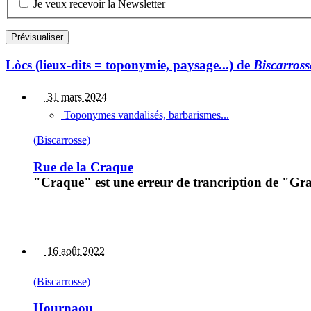
Je veux recevoir la Newsletter
Lòcs (lieux-dits = toponymie, paysage...) de
Biscarross
31 mars 2024
Toponymes vandalisés, barbarismes...
(Biscarrosse)
Rue de la Craque
"Craque" est une erreur de trancription de "Gra
16 août 2022
(Biscarrosse)
Hournaou