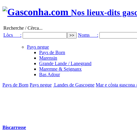
Nos lieux-dits gas
Recherche / Cèrca...
Lòcs :
Noms :
Pays negue
Pays de Born
Marensin
Grande Lande / Lanegrand
Maremne & Seignanx
Bas Adour
Pays de Born
Pays negue
Landes de Gascogne
Mar e còsta gascona 
Biscarrosse