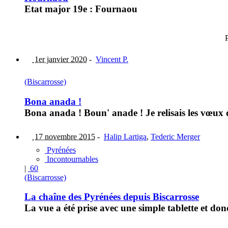
Etat major 19e : Fournaou
1er janvier 2020
-
Vincent P.
(Biscarrosse)
Bona anada !
Bona anada ! Boun' anade ! Je relisais les vœux de
17 novembre 2015
-
Halip Lartiga
,
Tederic Merger
Pyrénées
Incontournables
|
60
(Biscarrosse)
La chaîne des Pyrénées depuis Biscarrosse
La vue a été prise avec une simple tablette et do