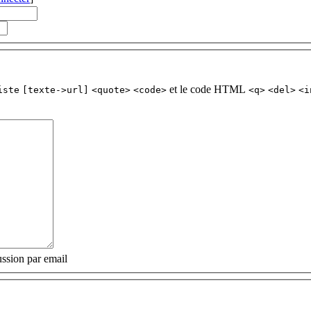
et le code HTML
iste
[texte->url]
<quote>
<code>
<q>
<del>
<i
ssion par email