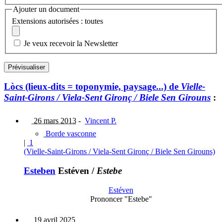
Ajouter un document
Extensions autorisées : toutes
Je veux recevoir la Newsletter
Lòcs (lieux-dits = toponymie, paysage...) de
Vielle-
Saint-Girons / Viela-Sent Gironç / Biele Sen Girouns
:
26 mars 2013
-
Vincent P.
Borde vasconne
|
1
(Vielle-Saint-Girons / Viela-Sent Gironç / Biele Sen Girouns)
Esteben
Estéven
/
Estebe
Estéven
Prononcer "Estebe"
19 avril 2025