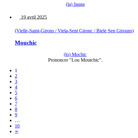
(la) Jauga
19 avril 2025
(Vielle-Saint-Girons / Viela-Sent Gironç / Biele Sen Girouns)
Mouchic
(lo) Mochic
Prononcer "Lou Moutchic".
1
2
3
4
5
6
7
8
9
…
16
∞