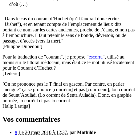
d’où (…)
"Dans le cas du courant d’Huchet (qu’il faudrait donc écrire
"Uishet"), et en tenant compte de l’emplacement de lieux-dits
portant ce nom sur les cartes anciennes, proche de l’étang et non pas
à l’embouchure, il faut retenir le sens de bonde, déversoir, ou de
passage, d’accès (vers la mer)."
[Philippe Dubedout]
Pour la traduction de "courant", je propose "
escorra
", utilisé au
moins sur le littoral médocain, mais était-ce le mot utilisé localement
pour le Courant d’Huchet ?
[Tederic]
[On ne prononce pas le T final en gascon. Par contre, en parler
"neugue" ça se prononce [courrènn] et pas [courroenn], lou courrènt
de Seunt’Aoulàdi (Lo corrènt de Senta Aulàdia). Donc, en graphie
normée, lo corrènt et pas lo corrent.
Halip Lartiga]
Vos commentaires
#
Le 20 mars 2010 à 12:37
,
par
Mathilde