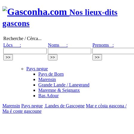
Nos lieux-dits
gascons
Recherche / Cèrca...
Lòcs :
Noms :
Prenoms :
Pays negue
Pays de Born
Marensin
Grande Lande / Lanegrand
Maremne & Seignanx
Bas Adour
Marensin
Pays negue
Landes de Gascogne
Mar e còsta gascona /
Ma é coste gascoune