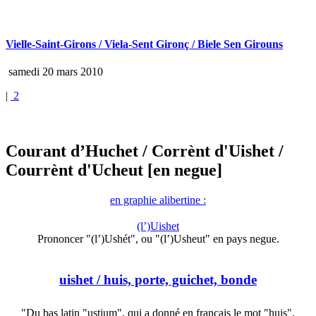
Vielle-Saint-Girons / Viela-Sent Gironç / Biele Sen Girouns
samedi 20 mars 2010
|
2
Courant d’Huchet
/ Corrènt d'Uishet
/
Courrènt d'Ucheut [en negue]
en graphie alibertine :
(l’)Uishet
Prononcer "(l’)Ushét", ou "(l’)Usheut" en pays negue.
uishet
/ huis, porte, guichet, bonde
"Du bas latin "ustium", qui a donné en français le mot "huis",