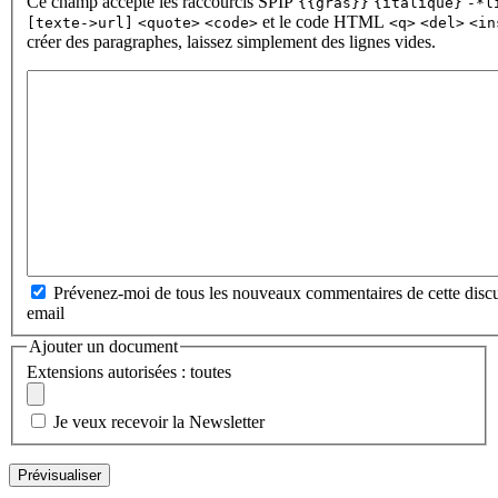
Ce champ accepte les raccourcis SPIP
{{gras}}
{italique}
-*l
et le code HTML
[texte->url]
<quote>
<code>
<q>
<del>
<in
créer des paragraphes, laissez simplement des lignes vides.
Prévenez-moi de tous les nouveaux commentaires de cette discu
email
Ajouter un document
Extensions autorisées : toutes
Je veux recevoir la Newsletter