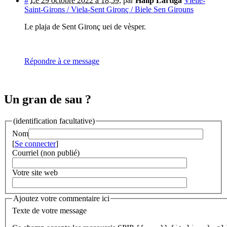
#
Le 29 octobre 2022 à 18:59
,
par
Halip Lartiga
Vielle-
Saint-Girons / Viela-Sent Gironç / Biele Sen Girouns
Le plaja de Sent Gironç uei de vèsper.
Répondre à ce message
Un gran de sau ?
(identification facultative)
Nom
[
Se connecter
]
Courriel (non publié)
Votre site web
Ajoutez votre commentaire ici
Texte de votre message