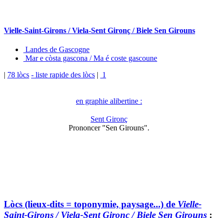
Vielle-Saint-Girons / Viela-Sent Gironç / Biele Sen Girouns
Landes de Gascogne
Mar e còsta gascona / Ma é coste gascoune
|
78 lòcs
- liste rapide des lòcs
|
1
en graphie alibertine :
Sent Gironç
Prononcer "Sen Girouns".
Lòcs (lieux-dits = toponymie, paysage...) de
Vielle-
Saint-Girons / Viela-Sent Gironç / Biele Sen Girouns
: