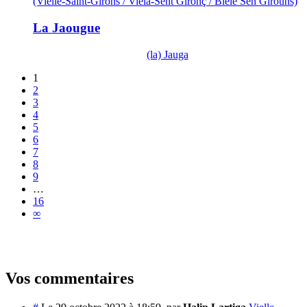
(Vielle-Saint-Girons / Viela-Sent Gironç / Biele Sen Girouns)
La Jaougue
(la) Jauga
1
2
3
4
5
6
7
8
9
…
16
∞
Vos commentaires