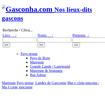
Nos lieux-dits
gascons
Recherche / Cèrca...
Lòcs :
Noms :
Prenoms :
Pays negue
Pays de Born
Marensin
Grande Lande / Lanegrand
Maremne & Seignanx
Bas Adour
Marensin
Pays negue
Landes de Gascogne
Mar e còsta gascona /
Ma é coste gascoune