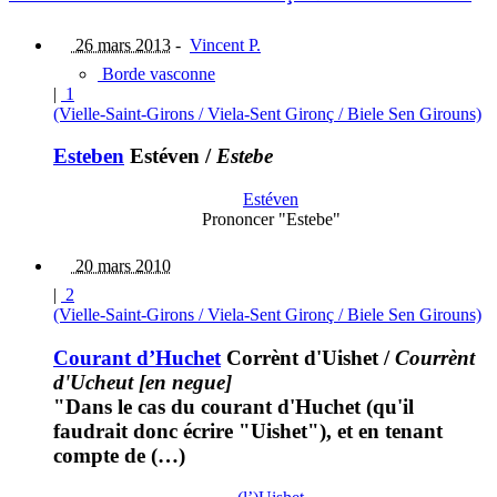
26 mars 2013
-
Vincent P.
Borde vasconne
|
1
(Vielle-Saint-Girons / Viela-Sent Gironç / Biele Sen Girouns)
Esteben
Estéven
/
Estebe
Estéven
Prononcer "Estebe"
20 mars 2010
|
2
(Vielle-Saint-Girons / Viela-Sent Gironç / Biele Sen Girouns)
Courant d’Huchet
Corrènt d'Uishet
/
Courrènt
d'Ucheut [en negue]
"Dans le cas du courant d'Huchet (qu'il
faudrait donc écrire "Uishet"), et en tenant
compte de (…)