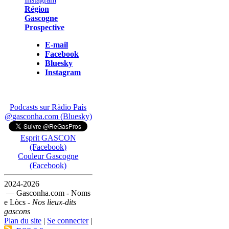
Région
Gascogne
Prospective
E-mail
Facebook
Bluesky
Instagram
Podcasts sur Ràdio País
@gasconha.com (Bluesky)
Esprit GASCON
(Facebook)
Couleur Gascogne
(Facebook)
2024-2026
— Gasconha.com - Noms
e Lòcs -
Nos lieux-dits
gascons
Plan du site
|
Se connecter
|