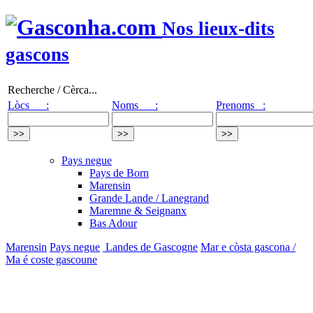
Nos lieux-dits
gascons
Recherche / Cèrca...
Lòcs :
Noms :
Prenoms :
Pays negue
Pays de Born
Marensin
Grande Lande / Lanegrand
Maremne & Seignanx
Bas Adour
Marensin
Pays negue
Landes de Gascogne
Mar e còsta gascona /
Ma é coste gascoune