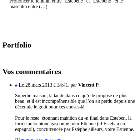
Prononcer le féminin entre "Estébène" et "Estébèno" et le
masculin entre (…)
Portfolio
Vos commentaires
#
Le 28 mars 2013 à 14:41
,
par
Vincent P.
Superbe maison, la lande dans ce qu’elle propose de plus
beau, et il est incompréhensible que l’on ait perdu depuis une
décennie le goût pour ces choses-là.
Pour le reste, étonnant maintien du -n final dans Esteben, la
forme autochtone gasconne pour Etienne (cf Esteban en
espagnol), concurrencée par Estèphe ailleurs, voire Estienne.
Répondre à ce message