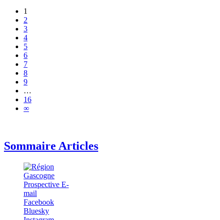
1
2
3
4
5
6
7
8
9
…
16
∞
Sommaire Articles