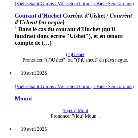
(Vielle-Saint-Girons / Viela-Sent Gironç / Biele Sen Girouns)
Courant d’Huchet
Corrènt d'Uishet
/
Courrènt
d'Ucheut [en negue]
"Dans le cas du courant d'Huchet (qu'il
faudrait donc écrire "Uishet"), et en tenant
compte de (…)
(l’)Uishet
Prononcer "(l’)Ushét", ou "(l’)Usheut" en pays negue.
19 avril 2025
(Vielle-Saint-Girons / Viela-Sent Gironç / Biele Sen Girouns)
Mount
(lo,eth) Mont
Prononcer "(lou) Moun".
19 avril 2025