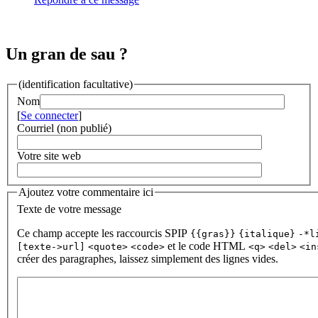
Un gran de sau ?
(identification facultative)
Nom
[
Se connecter
]
Courriel (non publié)
Votre site web
Ajoutez votre commentaire ici
Texte de votre message
Ce champ accepte les raccourcis SPIP
{{gras}}
{italique}
-*l
et le code HTML
[texte->url]
<quote>
<code>
<q>
<del>
<in
créer des paragraphes, laissez simplement des lignes vides.