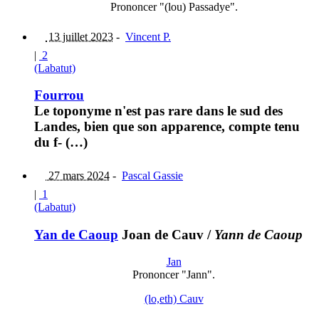
Prononcer "(lou) Passadye".
13 juillet 2023
-
Vincent P.
|
2
(Labatut)
Fourrou
Le toponyme n'est pas rare dans le sud des
Landes, bien que son apparence, compte tenu
du f- (…)
27 mars 2024
-
Pascal Gassie
|
1
(Labatut)
Yan de Caoup
Joan de Cauv
/
Yann de Caoup
Jan
Prononcer "Jann".
(lo,eth) Cauv