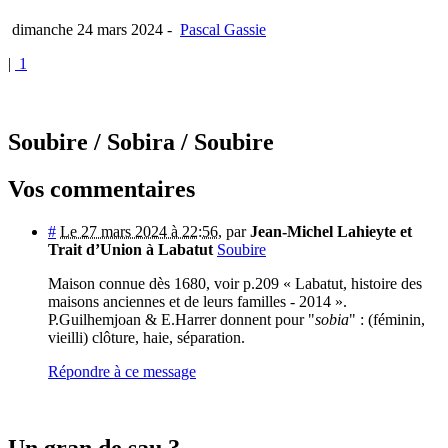
dimanche 24 mars 2024
-
Pascal Gassie
|
1
Soubire
/ Sobira
/ Soubire
Vos commentaires
#
Le 27 mars 2024 à 22:56
,
par
Jean-Michel Lahieyte et
Trait d’Union à Labatut
Soubire
Maison connue dès 1680, voir p.209 « Labatut, histoire des
maisons anciennes et de leurs familles - 2014 ».
P.Guilhemjoan & E.Harrer donnent pour "
sobia
" : (féminin,
vieilli) clôture, haie, séparation.
Répondre à ce message