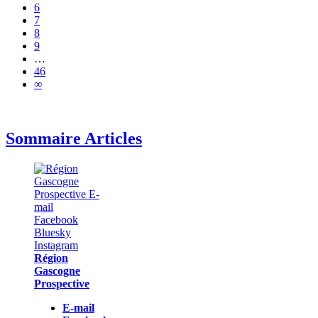
6
7
8
9
…
46
∞
Sommaire Articles
Région
Gascogne
Prospective
E-mail