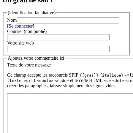
Un gran de sau ?
(identification facultative)
Nom
[
Se connecter
]
Courriel (non publié)
Votre site web
Ajoutez votre commentaire ici
Texte de votre message
Ce champ accepte les raccourcis SPIP
{{gras}}
{italique}
-*l
et le code HTML
[texte->url]
<quote>
<code>
<q>
<del>
<in
créer des paragraphes, laissez simplement des lignes vides.