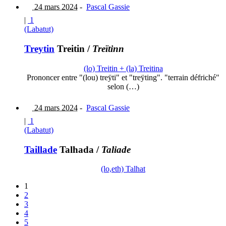
24 mars 2024
-
Pascal Gassie
|
1
(Labatut)
Treytin
Treitin
/
Treïtinn
(lo) Treitin + (la) Treitina
Prononcer entre "(lou) treÿti" et "treÿting". "terrain défriché"
selon (…)
24 mars 2024
-
Pascal Gassie
|
1
(Labatut)
Taillade
Talhada
/
Taliade
(lo,eth) Talhat
1
2
3
4
5