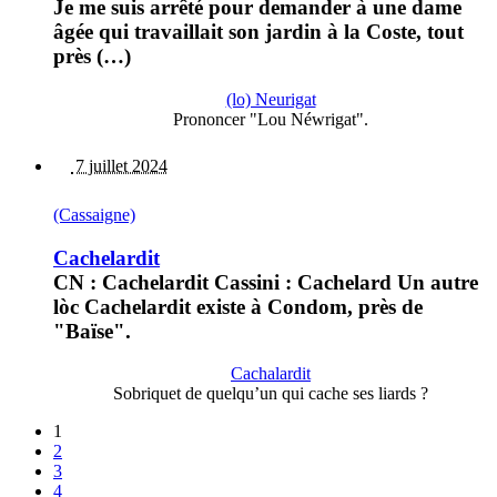
Je me suis arrêté pour demander à une dame
âgée qui travaillait son jardin à la Coste, tout
près (…)
(lo) Neurigat
Prononcer "Lou Néwrigat".
7 juillet 2024
(Cassaigne)
Cachelardit
CN : Cachelardit Cassini : Cachelard Un autre
lòc Cachelardit existe à Condom, près de
"Baïse".
Cachalardit
Sobriquet de quelqu’un qui cache ses liards ?
1
2
3
4