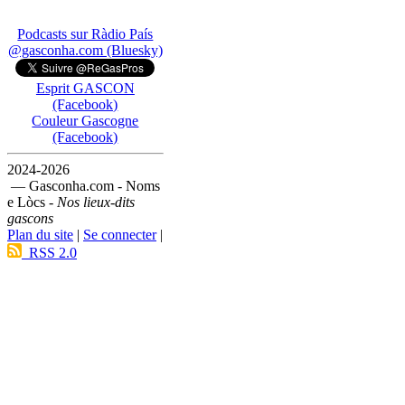
Podcasts sur Ràdio País
@gasconha.com (Bluesky)
Esprit GASCON
(Facebook)
Couleur Gascogne
(Facebook)
2024-2026
— Gasconha.com - Noms
e Lòcs -
Nos lieux-dits
gascons
Plan du site
|
Se connecter
|
RSS 2.0