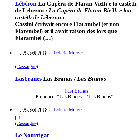
Lébéron
La Capèra de Flaran Vielh e lo castèth
de Leberon
/
La Capèro de Flaran Bieilh e lou
castèth de Lébéroun
Cassini écrivait encore Flarambel (et non
Flarembel) et il avait raison dès lors que
Flarambel (…)
28 avril 2018
-
Tederic Merger
(Cassaigne)
Lasbranes
Las Branas
/
Las Branos
(las) Branas
Prononcer "Las Branes", "Las Branos"...
28 avril 2018
-
Tederic Merger
|
1
(Cassaigne)
Le Nourrigat