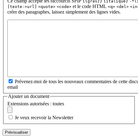
Ce champ accepte les raccourcis SPIP
{{gras}}
{italique}
-*l
et le code HTML
[texte->url]
<quote>
<code>
<q>
<del>
<in
créer des paragraphes, laissez simplement des lignes vides.
Prévenez-moi de tous les nouveaux commentaires de cette discu
email
Ajouter un document
Extensions autorisées : toutes
Je veux recevoir la Newsletter