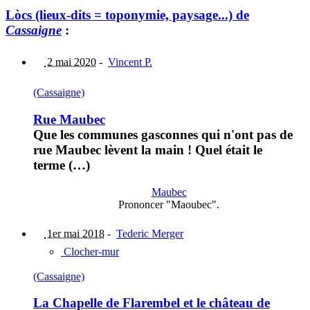
Lòcs (lieux-dits = toponymie, paysage...) de
Cassaigne
:
2 mai 2020
-
Vincent P.
(Cassaigne)
Rue Maubec
Que les communes gasconnes qui n'ont pas de
rue Maubec lèvent la main ! Quel était le
terme (…)
Maubec
Prononcer "Maoubec".
1er mai 2018
-
Tederic Merger
Clocher-mur
(Cassaigne)
La Chapelle de Flarembel et le château de