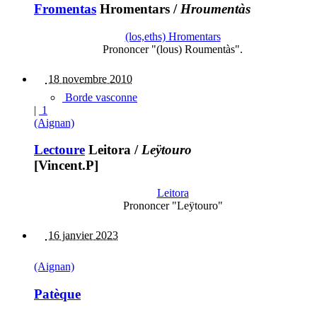
Fromentas
Hromentars
/
Hroumentàs
(los,eths) Hromentars
Prononcer "(lous) Roumentàs".
18 novembre 2010
Borde vasconne
|
1
(Aignan)
Lectoure
Leitora
/
Leÿtouro
[Vincent.P]
Leitora
Prononcer "Leÿtouro"
16 janvier 2023
(Aignan)
Patèque