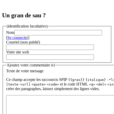
Un gran de sau ?
(identification facultative)
Nom
[
Se connecter
]
Courriel (non publié)
Votre site web
Ajoutez votre commentaire ici
Texte de votre message
Ce champ accepte les raccourcis SPIP
{{gras}}
{italique}
-*l
et le code HTML
[texte->url]
<quote>
<code>
<q>
<del>
<in
créer des paragraphes, laissez simplement des lignes vides.