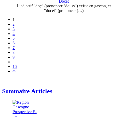
Docet
L’adjectif "doç" (prononcer "douss") existe en gascon, et
"docet" (prononcer (…)
1
2
3
4
5
6
7
8
9
…
16
∞
Sommaire Articles