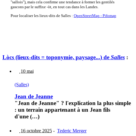
"sallois"), mais cela confirme une tendance à former les gentilés
gascons par le suffixe -òt, en tout cas dans les Landes.
Pour localiser les lieux-dits de Salles :
OpenStreetMap - Pifomap
Lòcs (lieux-dits = toponymie, paysage...) de
Salles
:
10 mai
(Salles)
Jean de Jeanne
"Jean de Jeanne" ? l'explication la plus simple
: un terrain appartenant à un Jean fils
d'une (…)
16 octobre 2025
-
Tederic Merger