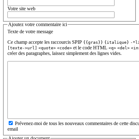
Votre site web
Ajoutez votre commentaire ici
Texte de votre message
Ce champ accepte les raccourcis SPIP
{{gras}}
{italique}
-*l
et le code HTML
[texte->url]
<quote>
<code>
<q>
<del>
<in
créer des paragraphes, laissez simplement des lignes vides.
Prévenez-moi de tous les nouveaux commentaires de cette discu
email
Ajouter un document