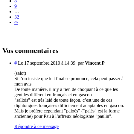
8
9
…
32
∞
Vos commentaires
#
Le 17 septembre 2010 à 14:39
,
par
Vincent.P
(salot)
Si l’on insiste que le t final se prononce, cela peut passer à
mon avis.
De toute manière, il n’y a rien de choquant à ce que les
gentilés diffèrent en français et en gascon.
"sallois" est très laid de toute façon, c’est une de ces
diphtongues françaises difficilement adaptables en gascon.
Mais je préfère cependant "paloès" ("palés" est la forme
ancienne) pour Pau à l’affreux néologisme "paulin".
Répondre à ce message