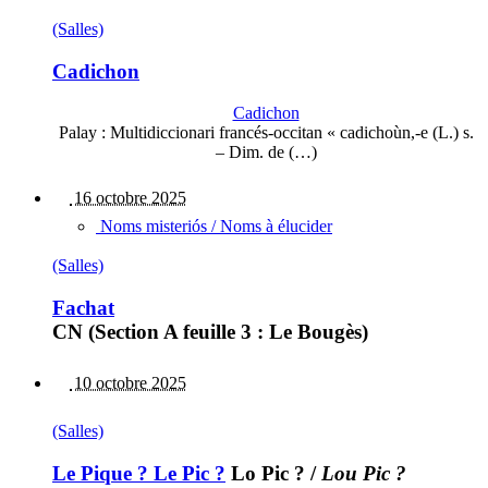
(Salles)
Cadichon
Cadichon
Palay : Multidiccionari francés-occitan « cadichoùn,-e (L.) s.
– Dim. de (…)
16 octobre 2025
Noms misteriós / Noms à élucider
(Salles)
Fachat
CN (Section A feuille 3 : Le Bougès)
10 octobre 2025
(Salles)
Le Pique ? Le Pic ?
Lo Pic ?
/
Lou Pic ?