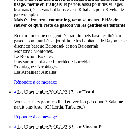
usage, même en français
, et parfois aussi pour des villages
béarnais (j’en avais fait la liste : les Ribaltars pour Rivehaute
par exemple).
Mais évidemment,
comme le gascon se meurt, l’idée de
sauver ce qu’il reste de gascon via les gentilés est tentante
.
Remarquons que des gentilés traditionnels basques tirés du
gascon sont inusités aujourd’hui : les habitants de Bayonne se
disent en basque Baionesak et non Baionarrak.
Montory : Montories.
Le Boucau : Bokales.
Plus surprenant avec Larrebieu : Larrebies.
Roquiague : Arrokiages.
Les Arbailles : Arballes.
Répondre à ce message
#
Le 19 septembre 2010 à 22:17
,
par
Txatti
Vous êtes sûrs pour le s final en version gasconne ? Sala me
paraît plus juste. (Cf Lorda, Tarba etc.)
Répondre à ce message
#
Le 19 septembre 2010 à 22:53
,
par
Vincent.P