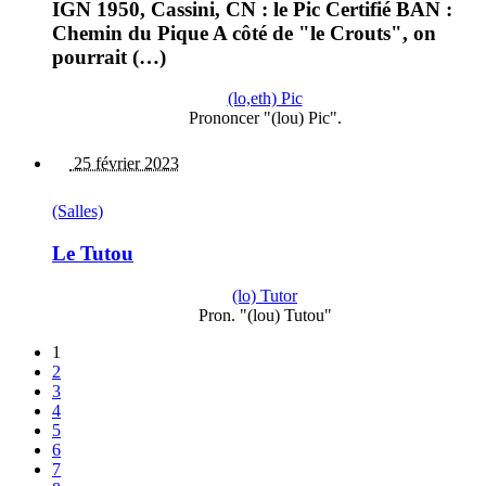
IGN 1950, Cassini, CN : le Pic Certifié BAN :
Chemin du Pique A côté de "le Crouts", on
pourrait (…)
(lo,eth) Pic
Prononcer "(lou) Pic".
25 février 2023
(Salles)
Le Tutou
(lo) Tutor
Pron. "(lou) Tutou"
1
2
3
4
5
6
7