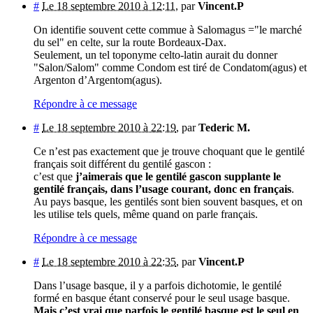
#
Le 18 septembre 2010 à 12:11
,
par
Vincent.P
On identifie souvent cette commue à Salomagus ="le marché
du sel" en celte, sur la route Bordeaux-Dax.
Seulement, un tel toponyme celto-latin aurait du donner
"Salon/Salom" comme Condom est tiré de Condatom(agus) et
Argenton d’Argentom(agus).
Répondre à ce message
#
Le 18 septembre 2010 à 22:19
,
par
Tederic M.
Ce n’est pas exactement que je trouve choquant que le gentilé
français soit différent du gentilé gascon :
c’est que
j’aimerais que le gentilé gascon supplante le
gentilé français, dans l’usage courant, donc en français
.
Au pays basque, les gentilés sont bien souvent basques, et on
les utilise tels quels, même quand on parle français.
Répondre à ce message
#
Le 18 septembre 2010 à 22:35
,
par
Vincent.P
Dans l’usage basque, il y a parfois dichotomie, le gentilé
formé en basque étant conservé pour le seul usage basque.
Mais c’est vrai que parfois le gentilé basque est le seul en