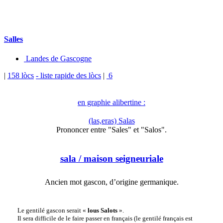
Salles
Landes de Gascogne
|
158 lòcs
- liste rapide des lòcs
|
6
en graphie alibertine :
(las,eras) Salas
Prononcer entre "Sales" et "Salos".
sala
/ maison seigneuriale
Ancien mot gascon, d’origine germanique.
Le gentilé gascon serait «
lous Salots
».
Il sera difficile de le faire passer en français (le gentilé français est