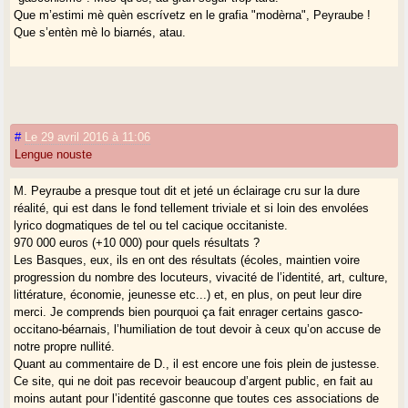
Que m’estimi mè quèn escrívetz en le grafia "modèrna", Peyraube !
Que s’entèn mè lo biarnés, atau.
#
Le 29 avril 2016 à 11:06
Lengue nouste
M. Peyraube a presque tout dit et jeté un éclairage cru sur la dure
réalité, qui est dans le fond tellement triviale et si loin des envolées
lyrico dogmatiques de tel ou tel cacique occitaniste.
970 000 euros (+10 000) pour quels résultats ?
Les Basques, eux, ils en ont des résultats (écoles, maintien voire
progression du nombre des locuteurs, vivacité de l’identité, art, culture,
littérature, économie, jeunesse etc...) et, en plus, on peut leur dire
merci. Je comprends bien pourquoi ça fait enrager certains gasco-
occitano-béarnais, l’humiliation de tout devoir à ceux qu’on accuse de
notre propre nullité.
Quant au commentaire de D., il est encore une fois plein de justesse.
Ce site, qui ne doit pas recevoir beaucoup d’argent public, en fait au
moins autant pour l’identité gasconne que toutes ces associations de