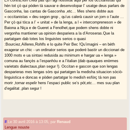
En contra,non credi pas qu’i agi hostilitat aqui per los occitanistas qui
hèn tot çò qui pòden tà sauvar e desenvolopar l’ usatge deus parlars de
Gasconha, las cantas de Gasconha ,etc… Mes shens dobte aus
« occitanistas » deu segon grop , qu’us calerà causir un jorn o l’aute …
Per çò qui tòca a l’ « unitat » de la lenga, a l « intercompreneson » de
Baiona a Niça e de Gueret a Fenolhet,que podem shens dobte ni
vergonha mantiener ua opinion despariera a la d’Arroseras.Que la
partatgam dab totes los linguistes serios o quasi
:Bourciez,Ailleres,Rohlfs e lo quite Peir Bec !Qu’imagini – en bèth
exagerar un chic - un ordinator serios que poderé bastir un diccionari de
1000 mots e ua sintaxi redusida au minimum e hargar ua « lenga »
comuna au fançès a l’espanhòu e a l’italian (dab quauques enòrmes
varietats dialectaus,plan segur !). Occitan e gascon que son lengas
desparieras mes lengas sòrs qui partatgen la medisha situacion sòciò-
linguistica e doncas e pòden partatgar lo medish esfòrç tà non pas
morir ,tornar espelir hens l’espaci public se’s pòt,etc… mes suu plan
d’egalitat ,plan segur !
#
Le 30 avril 2016 à 13:05
,
par
Renaud
Lengue nouste