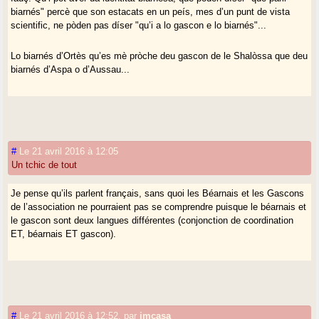
biarnés" percè que son estacats en un peís, mes d’un punt de vista
scientific, ne pòden pas díser "qu’i a lo gascon e lo biarnés"...
Lo biarnés d’Ortès qu’es mè pròche deu gascon de le Shalòssa que deu
biarnés d’Aspa o d’Aussau...
#
Le 21 avril 2016 à 12:05
Un tchic de tout
Je pense qu’ils parlent français, sans quoi les Béarnais et les Gascons
de l’association ne pourraient pas se comprendre puisque le béarnais et
le gascon sont deux langues différentes (conjonction de coordination
ET, béarnais ET gascon).
#
Le 21 avril 2016 à 12:52
,
par
jmcasa