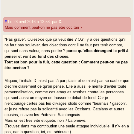
#
Le 28 avril 2016 à 13:58
,
par
D.
Mais comment peut-on ne pas être occitan ?
"Pas grave". Qu’est-ce que ça veut dire ? Qu’il y a des questions qu’il
ne faut pas soulever, des objections dont il ne faut pas tenir compte,
qui sont sans valeur, sans portée ?
parce qu’elles dérangent le prêt à
penser et vont au fond des choses
.
Tout est bon pour la fuir, cette question : Comment peut-on ne pas
être occitan ?
Miqueu, l’initiale D. n’est pas là par plaisir et ce n’est pas se cacher que
d’écrire clairement ce qu’on pense. Elle a aussi le mérite d’éviter toute
personnalisation, comme ces attaques acerbes contre les personnes
qui sont aussi un moyen de fausser le débat de fond. Car je
n’encourage certes pas les clivages idiots comme "béarnais / gascon",
et je ne refuse pas la solidarité avec les Occitans, Catalans et autres
cousins, ni avec les Poitevins-Saintongeais.
Mais on est très vite étiqueté, non ? La preuve.
(Trouvez dans ma contribution une seule attaque individuelle. Il n’y en a
pas, car la question, ici, est sérieuse.)