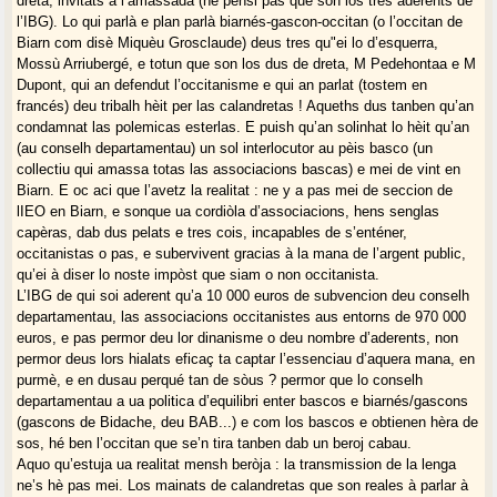
Il a rendu l’espoir ? Oui, mais aujourd’hui il est temps de réagir contre la
dreta, invitats à l’amassada (ne pensi pas que son los tres aderents de
disproportion et le traitement inégal qui se manifestent au détriment de
l’IBG). Lo qui parlà e plan parlà biarnés-gascon-occitan (o l’occitan de
la Gascogne qui devrait être première nommée, objectivée et promue.
Biarn com disè Miquèu Grosclaude) deus tres qu"ei lo d’esquerra,
Mossù Arriubergé, e totun que son los dus de dreta, M Pedehontaa e M
Dupont, qui an defendut l’occitanisme e qui an parlat (tostem en
Bonser !
francés) deu tribalh hèit per las calandretas ! Aqueths dus tanben qu’an
condamnat las polemicas esterlas. E puish qu’an solinhat lo hèit qu’an
P. S. : Absence de la Gascogne dans les propositions de noms pour les
(au conselh departamentau) un sol interlocutor au pèis basco (un
nov’régions de nos élites. Il est donc temps de réagir sur les points
collectiu qui amassa totas las associacions bascas) e mei de vint en
précis que j’ai soulevés.
Biarn. E oc aci que l’avetz la realitat : ne y a pas mei de seccion de
lIEO en Biarn, e sonque ua cordiòla d’associacions, hens senglas
capèras, dab dus pelats e tres cois, incapables de s’enténer,
occitanistas o pas, e subervivent gracias à la mana de l’argent public,
qu’ei à diser lo noste impòst que siam o non occitanista.
L’IBG de qui soi aderent qu’a 10 000 euros de subvencion deu conselh
departamentau, las associacions occitanistes aus entorns de 970 000
euros, e pas permor deu lor dinanisme o deu nombre d’aderents, non
permor deus lors hialats eficaç ta captar l’essenciau d’aquera mana, en
purmè, e en dusau perqué tan de sòus ? permor que lo conselh
departamentau a ua politica d’equilibri enter bascos e biarnés/gascons
(gascons de Bidache, deu BAB...) e com los bascos e obtienen hèra de
sos, hé ben l’occitan que se’n tira tanben dab un beroj cabau.
Aquo qu’estuja ua realitat mensh beròja : la transmission de la lenga
ne’s hè pas mei. Los mainats de calandretas que son reales à parlar à