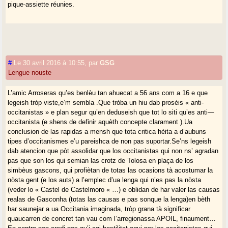
pique-assiette réunies.
#
Le 30 avril 2016 à 10:55
,
par
GSG
Lengue nouste
L’amic Arroseras qu’es benlèu tan ahuecat a 56 ans com a 16 e que
legeish tròp viste,e’m sembla .Que tròba un hiu dab prosèis « anti-
occitanistas » e plan segur qu’en deduseish que tot lo siti qu’es anti—
occitanista (e shens de definir aquèth concepte clarament ).Ua
conclusion de las rapidas a mensh que tota critica hèita a d’aubuns
tipes d’occitanismes e’u pareishca de non pas suportar.Se’ns legeish
dab atencion que pòt assolidar que los occitanistas qui non ns’ agradan
pas que son los qui semian las crotz de Tolosa en plaça de los
simbèus gascons, qui profiètan de totas las ocasions tà acostumar la
nòsta gent (e los auts) a l’emplec d’ua lenga qui n’es pas la nòsta
(veder lo « Castel de Castelmoro « …) e oblidan de har valer las causas
realas de Gasconha (totas las causas e pas sonque la lenga)en bèth
har saunejar a ua Occitania imaginada, tròp grana tà significar
quaucarren de concret tan vau com l’arregionassa APOIL, finaument…