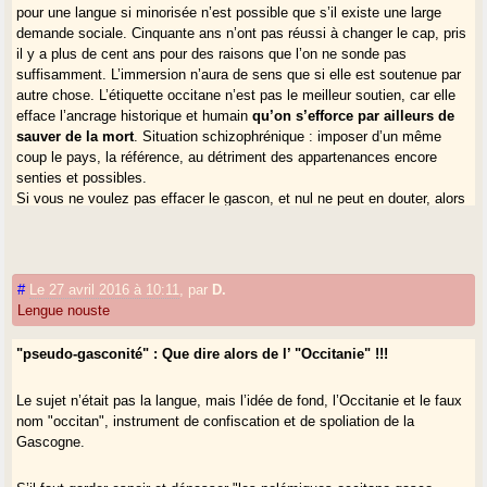
pour une langue si minorisée n’est possible que s’il existe une large
demande sociale. Cinquante ans n’ont pas réussi à changer le cap, pris
il y a plus de cent ans pour des raisons que l’on ne sonde pas
suffisamment. L’immersion n’aura de sens que si elle est soutenue par
autre chose. L’étiquette occitane n’est pas le meilleur soutien, car elle
efface l’ancrage historique et humain
qu’on s’efforce par ailleurs de
sauver de la mort
. Situation schizophrénique : imposer d’un même
coup le pays, la référence, au détriment des appartenances encore
senties et possibles.
Si vous ne voulez pas effacer le gascon, et nul ne peut en douter, alors
nommez-le et nommez son pays sans recourir à l’idée d’Occitanie.
Vous travaillez en passionné, c’est bien, mais l’étiquette qui a recouvert
l’engagement de deux générations au moins est fausse. Fontan nous l’a
#
Le 27 avril 2016 à 10:11
,
par
D.
assenée avec sa fougue et sa certitude. Ce temps n’est plus et il faut
Lengue nouste
reviser les dogmes. Ce n’est pas eux qui sont efficaces, c’est votre
activité.
"pseudo-gasconité" : Que dire alors de l’ "Occitanie" !!!
Ici, ce qui est en cause n’est pas la langue, qu’on la considère ou pas
Le sujet n’était pas la langue, mais l’idée de fond, l’Occitanie et le faux
comme un dialecte, ni sa graphie, tout cela a tellement été rebrassé sur
nom "occitan", instrument de confiscation et de spoliation de la
ce site que ça en devient lassant.
Gascogne.
Ce qui ne va pas
c’est la promotion d’un pays - l’Occitanie -, sans
pertinence, sinon bien sûr entre Garonne et Rhône
. Autrement, il y a