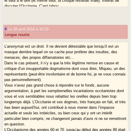
le seul à le dire (et même seul, la critique resterait vraie). Interdit de
discuter l’Occitanie. C’est tabou.
Il y a des équivoques qui doivent prendre fin.
#
Le 28 avril 2016 à 16:53
Lengue nouste
L’anonymat est un droit. Il ne devient détestable que lorsqu’il est un
masque derrière lequel on se cache pour proférer des insultes, des
menaces, des propos diffamatoires etc...
Dans le cas présent, il n’y a que la très légitime remise en cause et
critique d’un insupportable dogmatisme dont vous êtes, Miqueu, un des
représentants (peut-être involontaire et de bonne foi, je ne vous connais
pas personnellement).
Vous n’avez pas grand chose à répondre sur le fonds, aucune
argumentation, à part les sempiternelles incantations occitanistes dont
vous et vos semblables nous rebattez les oreilles depuis bien trop
longtemps déjà. L’Occitanie et ses dogmes, très français en fait, et très
has been
aujourd’hui, ont contribué à nous mener dans l’impasse
actuelle et seuls les imbéciles, ou bien ceux qui y ont un intérêt
particulier bien compris, ne changeront jamais d’avis ni ne se remettront
en question.
L’Occitanisme des années 60 et 70, jusqu’au début des années 80 était