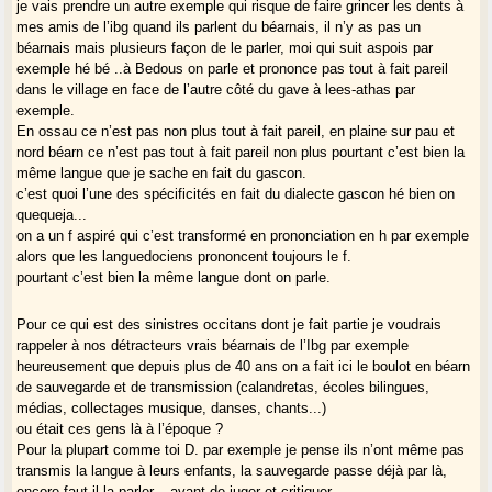
je vais prendre un autre exemple qui risque de faire grincer les dents à
mes amis de l’ibg quand ils parlent du béarnais, il n’y as pas un
béarnais mais plusieurs façon de le parler, moi qui suit aspois par
exemple hé bé ..à Bedous on parle et prononce pas tout à fait pareil
dans le village en face de l’autre côté du gave à lees-athas par
exemple.
En ossau ce n’est pas non plus tout à fait pareil, en plaine sur pau et
nord béarn ce n’est pas tout à fait pareil non plus pourtant c’est bien la
même langue que je sache en fait du gascon.
c’est quoi l’une des spécificités en fait du dialecte gascon hé bien on
quequeja...
on a un f aspiré qui c’est transformé en prononciation en h par exemple
alors que les languedociens prononcent toujours le f.
pourtant c’est bien la même langue dont on parle.
Pour ce qui est des sinistres occitans dont je fait partie je voudrais
rappeler à nos détracteurs vrais béarnais de l’Ibg par exemple
heureusement que depuis plus de 40 ans on a fait ici le boulot en béarn
de sauvegarde et de transmission (calandretas, écoles bilingues,
médias, collectages musique, danses, chants...)
ou était ces gens là à l’époque ?
Pour la plupart comme toi D. par exemple je pense ils n’ont même pas
transmis la langue à leurs enfants, la sauvegarde passe déjà par là,
encore faut il la parler....avant de juger et critiquer.