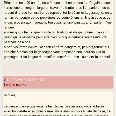
Réac non cela 40 ans à peu près que je chante avec les Pagalhos que
l’on sillone en long en large en travers le territoire ou l’on parle en oc et
je peut dire que l’on est fier de représenter le béarn et la gascogne, on a
jamais par contre eu de problèmes de compréhension linguistique avec
ni des provencaux , ariégois, toulousains, girondins...car on parle m^me
langue.
abjurer quoi cher lengue nouste oui traditionaliste qui connait bien son
béarn qui le respecte peut être bien plus que certains soi disants vrai
béarnais gascons.
a part vociférez contre l’occitan cet être dangereux, pervers,fourbe qui
cherche à coloniser la gascogne vous proposez quoi pour sauver la
gascogne et sa langue de manière concrète ...rien...ou alors faites moi
honte et démontrez moi que j’ai tort et j’abjure ma "religion" occitane.
adishats a tots bona fin de serrada.
miqueu
#
Le 28 avril 2016 à 19:08
Lengue nouste
Miqueu,
Je pense que ce que vous faites depuis des années, vous le faites
avec honnêteté et enthousiasme. Vous êtes un occitaniste de base, ce