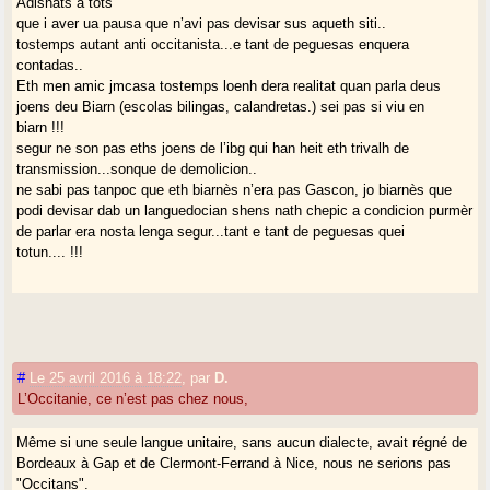
Adishats a tots
que i aver ua pausa que n’avi pas devisar sus aqueth siti..
tostemps autant anti occitanista...e tant de peguesas enquera
contadas..
Eth men amic jmcasa tostemps loenh dera realitat quan parla deus
joens deu Biarn (escolas bilingas, calandretas.) sei pas si viu en
biarn !!!
segur ne son pas eths joens de l’ibg qui han heit eth trivalh de
transmission...sonque de demolicion..
ne sabi pas tanpoc que eth biarnès n’era pas Gascon, jo biarnès que
podi devisar dab un languedocian shens nath chepic a condicion purmèr
de parlar era nosta lenga segur...tant e tant de peguesas quei
totun.... !!!
#
Le 25 avril 2016 à 18:22
,
par
D.
L’Occitanie, ce n’est pas chez nous,
Même si une seule langue unitaire, sans aucun dialecte, avait régné de
Bordeaux à Gap et de Clermont-Ferrand à Nice, nous ne serions pas
"Occitans".