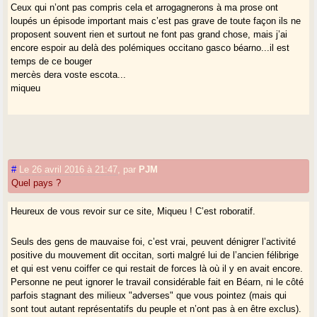
Ceux qui n’ont pas compris cela et arrogagnerons à ma prose ont
Je suis béarnais et fier de l’être mais aussi gascon, occitan et citoyen
loupés un épisode important mais c’est pas grave de toute façon ils ne
du monde et j’ai envie de partager ma langue ma culture avec tous et
proposent souvent rien et surtout ne font pas grand chose, mais j’ai
pas m’enfermer dans une pseudo gasconité qui ne fera que nous
encore espoir au delà des polémiques occitano gasco béarno...il est
enterrer.
temps de ce bouger
adishats e bon dia a tots
mercès dera voste escota...
miqueu arrosères
miqueu
#
Le 26 avril 2016 à 21:47
,
par
PJM
Quel pays ?
Heureux de vous revoir sur ce site, Miqueu ! C’est roboratif.
Seuls des gens de mauvaise foi, c’est vrai, peuvent dénigrer l’activité
positive du mouvement dit occitan, sorti malgré lui de l’ancien félibrige
et qui est venu coiffer ce qui restait de forces là où il y en avait encore.
Personne ne peut ignorer le travail considérable fait en Béarn, ni le côté
parfois stagnant des milieux "adverses" que vous pointez (mais qui
sont tout autant représentatifs du peuple et n’ont pas à en être exclus).