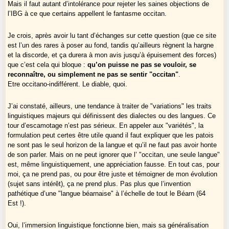
Mais il faut autant d’intolérance pour rejeter les saines objections de
l’IBG à ce que certains appellent le fantasme occitan.
Je crois, après avoir lu tant d’échanges sur cette question (que ce site
est l’un des rares à poser au fond, tandis qu’ailleurs règnent la hargne
et la discorde, et ça durera à mon avis jusqu’à épuisement des forces)
que c’est cela qui bloque :
qu’on puisse ne pas se vouloir, se
reconnaître, ou simplement
ne pas se sentir "occitan"
.
Etre occitano-indifférent. Le diable, quoi.
J’ai constaté, ailleurs, une tendance à traiter de "variations" les traits
linguistiques majeurs qui définissent des dialectes ou des langues. Ce
tour d’escamotage n’est pas sérieux. En appeler aux "variétés", la
formulation peut certes être utile quand il faut expliquer que les patois
ne sont pas le seul horizon de la langue et qu’il ne faut pas avoir honte
de son parler. Mais on ne peut ignorer que l’ "occitan, une seule langue"
est, même linguistiquement, une appréciation fausse. En tout cas, pour
moi, ça ne prend pas, ou pour être juste et témoigner de mon évolution
(sujet sans intérêt), ça ne prend plus. Pas plus que l’invention
pathétique d’une "langue béarnaise" à l’échelle de tout le Béarn (64
Est !).
Oui, l’immersion linguistique fonctionne bien, mais sa généralisation