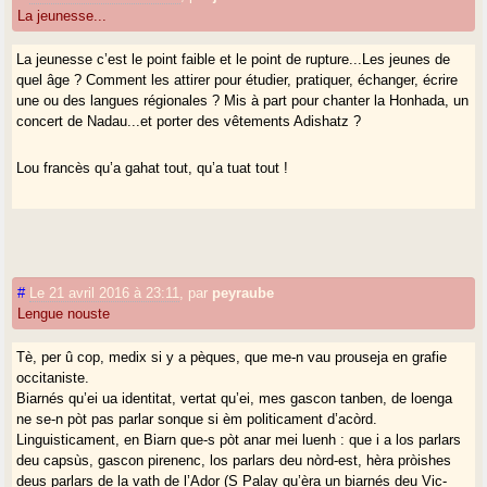
La jeunesse...
La jeunesse c’est le point faible et le point de rupture...Les jeunes de
quel âge ? Comment les attirer pour étudier, pratiquer, échanger, écrire
une ou des langues régionales ? Mis à part pour chanter la Honhada, un
concert de Nadau...et porter des vêtements Adishatz ?
Lou francès qu’a gahat tout, qu’a tuat tout !
#
Le 21 avril 2016 à 23:11
,
par
peyraube
Lengue nouste
Tè, per û cop, medix si y a pèques, que me-n vau prouseja en grafie
occitaniste.
Biarnés qu’ei ua identitat, vertat qu’ei, mes gascon tanben, de loenga
ne se-n pòt pas parlar sonque si èm politicament d’acòrd.
Linguisticament, en Biarn que-s pòt anar mei luenh : que i a los parlars
deu capsùs, gascon pirenenc, los parlars deu nòrd-est, hèra pròishes
deus parlars de la vath de l’Ador (S Palay qu’èra un biarnés deu Vic-