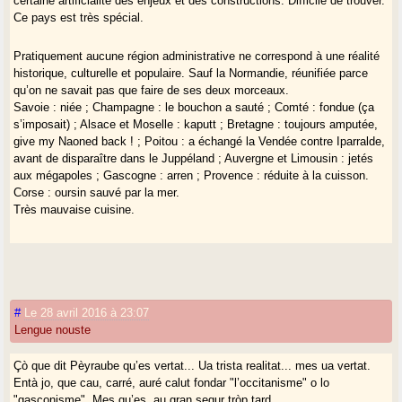
certaine artificialité des enjeux et des constructions. Difficile de trouver.
Ce pays est très spécial.
Pratiquement aucune région administrative ne correspond à une réalité
historique, culturelle et populaire. Sauf la Normandie, réunifiée parce
qu’on ne savait pas que faire de ses deux morceaux.
Savoie : niée ; Champagne : le bouchon a sauté ; Comté : fondue (ça
s’imposait) ; Alsace et Moselle : kaputt ; Bretagne : toujours amputée,
give my Naoned back ! ; Poitou : a échangé la Vendée contre Iparralde,
avant de disparaître dans le Juppéland ; Auvergne et Limousin : jetés
aux mégapoles ; Gascogne : arren ; Provence : réduite à la cuisson.
Corse : oursin sauvé par la mer.
Très mauvaise cuisine.
#
Le 28 avril 2016 à 23:07
Lengue nouste
Çò que dit Pèyraube qu’es vertat... Ua trista realitat... mes ua vertat.
Entà jo, que cau, carré, auré calut fondar "l’occitanisme" o lo
"gasconisme". Mes qu’es, au gran segur tròp tard.