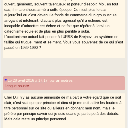
ouvert, généreux, souvent talentueux et porteur d’espoir. Moi, en tout
cas, il m’a enthousiasmé à cette époque. Ce n’est plus le cas
aujourd’hui où c’est devenu le fonds de commerce d’un groupuscule
arrogant et intolérant, d’autant plus agressif qu’il a échoué, est
incapable d’admettre cet échec et ne fait que répéter à l’envi un
catéchisme éculé et de plus en plus pénible à subir.
L’occitanisme actuel fait penser à l’URSS de Brejnev, un système en
faillite qui truque, ment et se ment. Vous vous souvenez de ce qui s’est
passé en 1989-1990 ?
#
Le 28 avril 2016 à 17:17
,
par
arrosères
Lengue nouste
Cher D.il n’y as aucune animosité de ma part à votre égard que ce soit
clair, c’est vrai que par principe et dieu si je me suit attiré les foudres à
titre personnel sur ce site ou ailleurs en donnant mon nom, mais je
préfère par principe savoir qui je suis quand je participe à des débats.
Mais cela reste un principe personnel.