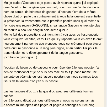
Moi je parle d’Occitanie et je pense avoir répondu quand j’ai expliqué
que c’était un terme générique, un mot, pour moi que l’on lui donne le
nom de patois, de béarnais de gascon, d’occitan c’est de la même
chose dont on parle car contrairement à vous la langue est essentielle,
la préserver, la transmettre est la première priorité sans quoi même si
l’on crée une région GASCONNE si sa langue Gasconne n’existe plus
ou réduite a peau de chagrin cela sert à quoi ?
Moi je fait des propositions qui n’ont rien à voir avec de l’escroquerie,
vous critiquez l’occitan, et tout ce qui s’y rapporte vous en avez le droit
heureusement par contre que proposez vous concrètement pour élever
notre culture gasconne à un rang plus digne, et en particulier pour la
transmission et le développement de la langue gasconne.
(occitan de gascogne...)
l’occitan du béarn ou de gascogne pour répondre à lengue nouste n’a
rien de mériodonal et je ne suis pas réac du tout je parle même une
variante du béarnais qui est l’aspois pourtant oui nous sommes tous
issus de la langue d’oc j’en suis désolé.
pas les langues d’oc ...la langue d’oc avec ses différents formes
parlées.
ce là le grand débat qui nous différencie et nous ne serons jamais
d’accord m^me après des pages et pages d’échanges sur ce blog.