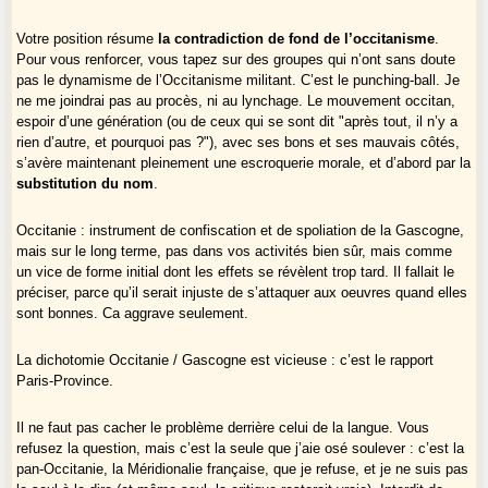
Votre position résume
la
contradiction de fond de l’occitanisme
.
Pour vous renforcer, vous tapez sur des groupes qui n’ont sans doute
pas le dynamisme de l’Occitanisme militant. C’est le punching-ball. Je
ne me joindrai pas au procès, ni au lynchage. Le mouvement occitan,
espoir d’une génération (ou de ceux qui se sont dit "après tout, il n’y a
rien d’autre, et pourquoi pas ?"), avec ses bons et ses mauvais côtés,
s’avère maintenant pleinement une escroquerie morale, et d’abord par la
substitution du nom
.
Occitanie : instrument de confiscation et de spoliation de la Gascogne,
mais sur le long terme, pas dans vos activités bien sûr, mais comme
un vice de forme initial dont les effets se révèlent trop tard. Il fallait le
préciser, parce qu’il serait injuste de s’attaquer aux oeuvres quand elles
sont bonnes. Ca aggrave seulement.
La dichotomie Occitanie / Gascogne est vicieuse : c’est le rapport
Paris-Province.
Il ne faut pas cacher le problème derrière celui de la langue. Vous
refusez la question, mais c’est la seule que j’aie osé soulever : c’est la
pan-Occitanie, la Méridionalie française, que je refuse, et je ne suis pas