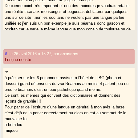
Deuxième point très important et non des moindres je voudrais rétablir
une réalité face aux mensonges et peguesas déblatérer par quelques
uns sur ce site ..non les occitans ne veulent pas une langue parlée
unifiée et j’en suis un bon exemple je suis béarnais donc gascon et
occitan car je parle la même langue que mon copain de toulouse ou de
vath d’aran.
la meilleure preuve c’est qu’en Béarn ou a été créé la première
calandreta historique à Pau les gamins apprennent le parler de la région
de pau, à Oloron ils parlent le parler d’Oloron etc..
#
Le 26 avril 2016 à 15:27
,
par
arroseres
je rappelle aussi pour l’un des intervenants sur ce site que l’article
Lengue nouste
utilisé en béarn et gascogne est lo ou la en plaine en général (lou et la
en phonétique pour ceux qui font semblant de la parler..) et eth et era
re
spécifique au parler dit de montagne.
à préciser sur les 6 personnes assises à l’hôtel de l’IBG (photo ci
(exception de la vallée d’Ossau seule vallée pyrénéene ou on utilise lo
dessus) grand défenseurs du vrai Béarnais au moins 4 parlent peu ou
et la).
prou le béarnais c’est un peu pathétique quand même..
Je tiens à répondre a lengue nouste que les dits occitans du moins en
Ce sont les mêmes qui écrivent des dictionnaires et donnent des
béarn sont eux qui ont fait le boulot de préservation et de sauvegarde et
leçons de graphie !!!
de transmission depuis pratiquemlent 50 ans maintenant , l’ibg
Pour parler de l’écriture d’une langue en général à mon avis la base
composé essentiellement d’exilés retraités qui revenus au pays pour
c’est déjà de la parler correctement ou alors on est au sommet de la
s’occuper ont décidés de sauver le béarnais en 2004 !!!
mauvaise foi.
hilh de puta heureusement qu’on les a pas attendus il n’y aurais plus
a beth leu
grand chose à préserver...sans commentaires.
miqueu
ils font du plaggia mal fait de ce qui est en place depuis 40 ans.