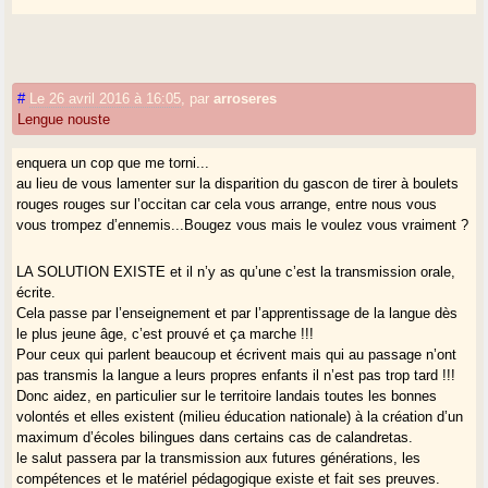
(enseignement langue aux adultes mais pas aux enfants, cours de
danses et chants.
là aussi beaucoup de choses à dire, pour la langue l’un des enseignants
de langue aux adultes de l’ibg a appris à parler grâce au cours
dispensés par les occitans du béarn à l’époque (per noste), l’un de leurs
#
Le 26 avril 2016 à 16:05
,
par
arroseres
professeurs de danses a appris grâce aux cours dispensés par les
Lengue nouste
menestrers gascons dont je fait partie.
j’ai appris a danser à ce professeur de danse de l’ibg à l’époque les
enquera un cop que me torni...
sauts béarnais et branles d’ossau dont je sais de quoi je parle.
au lieu de vous lamenter sur la disparition du gascon de tirer à boulets
Pour les branles D’ossau chantés dont j’étais passionné je partais
rouges rouges sur l’occitan car cela vous arrange, entre nous vous
d’oloron à laruns en solex avec un magnéto à cassettes pour collecter
vous trompez d’ennemis...Bougez vous mais le voulez vous vraiment ?
les chants de branle qui allait tomber dans un oubli dramatique, ce
travail de moi et de pleins d’autres a permis de sauvegarder et
LA SOLUTION EXISTE et il n’y as qu’une c’est la transmission orale,
transmettre ce trésor.
écrite.
j’avais 16 ans à l’époque j’en ai 56 aujourd’hui..
Cela passe par l’enseignement et par l’apprentissage de la langue dès
Donc c’est tout à fait normal que les méchants occitans qui occupent la
le plus jeune âge, c’est prouvé et ça marche !!!
place comme dit lengue nouste et qui font le boulot tous les jours de
Pour ceux qui parlent beaucoup et écrivent mais qui au passage n’ont
transmission de sauvegarde touchent ce qu’ils faut pour continuer à
pas transmis la langue a leurs propres enfants il n’est pas trop tard !!!
bosser, n’en déplaisent à ceux qui ne font qu’arrogagner mais qui en fait
Donc aidez, en particulier sur le territoire landais toutes les bonnes
ne font rien ou pas grand chose !!!
volontés et elles existent (milieu éducation nationale) à la création d’un
maximum d’écoles bilingues dans certains cas de calandretas.
Heureusement que les Occitans existent je ne sais pas de quoi vous
le salut passera par la transmission aux futures générations, les
parleriez sur ce site..(humour)
compétences et le matériel pédagogique existe et fait ses preuves.