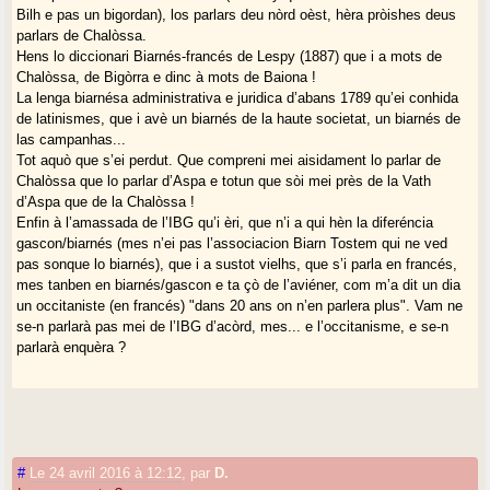
Bilh e pas un bigordan), los parlars deu nòrd oèst, hèra pròishes deus
parlars de Chalòssa.
Hens lo diccionari Biarnés-francés de Lespy (1887) que i a mots de
Chalòssa, de Bigòrra e dinc à mots de Baiona !
La lenga biarnésa administrativa e juridica d’abans 1789 qu’ei conhida
de latinismes, que i avè un biarnés de la haute societat, un biarnés de
las campanhas...
Tot aquò que s’ei perdut. Que compreni mei aisidament lo parlar de
Chalòssa que lo parlar d’Aspa e totun que sòi mei près de la Vath
d’Aspa que de la Chalòssa !
Enfin à l’amassada de l’IBG qu’i èri, que n’i a qui hèn la diferéncia
gascon/biarnés (mes n’ei pas l’associacion Biarn Tostem qui ne ved
pas sonque lo biarnés), que i a sustot vielhs, que s’i parla en francés,
mes tanben en biarnés/gascon e ta çò de l’aviéner, com m’a dit un dia
un occitaniste (en francés) "dans 20 ans on n’en parlera plus". Vam ne
se-n parlarà pas mei de l’IBG d’acòrd, mes... e l’occitanisme, e se-n
parlarà enquèra ?
#
Le 24 avril 2016 à 12:12
,
par
D.