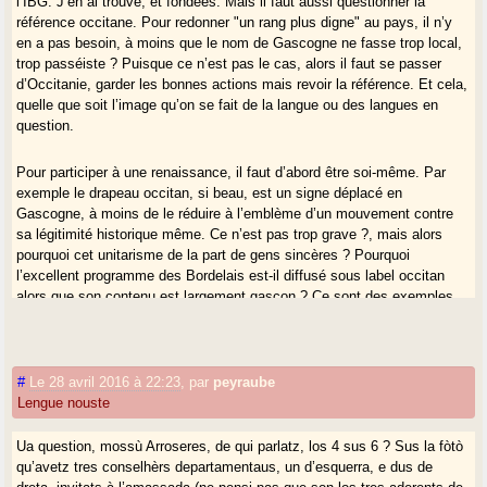
l’IBG. J’en ai trouvé, et fondées. Mais il faut aussi questionner la
référence occitane. Pour redonner "un rang plus digne" au pays, il n’y
en a pas besoin, à moins que le nom de Gascogne ne fasse trop local,
trop passéiste ? Puisque ce n’est pas le cas, alors il faut se passer
d’Occitanie, garder les bonnes actions mais revoir la référence. Et cela,
quelle que soit l’image qu’on se fait de la langue ou des langues en
question.
Pour participer à une renaissance, il faut d’abord être soi-même. Par
exemple le drapeau occitan, si beau, est un signe déplacé en
Gascogne, à moins de le réduire à l’emblème d’un mouvement contre
sa légitimité historique même. Ce n’est pas trop grave ?, mais alors
pourquoi cet unitarisme de la part de gens sincères ? Pourquoi
l’excellent programme des Bordelais est-il diffusé sous label occitan
alors que son contenu est largement gascon ? Ce sont des exemples
de tous les jours, mais il y a substitution. Je ne sais pas si les
activistes en sont conscients, convaincus qu’ils sont que tout ça c’est
la même chose. Or, ce n’est la même chose que par réduction.
#
Le 28 avril 2016 à 22:23
,
par
peyraube
Lengue nouste
Quand au dernier argument, qui est de prouver qu’on a raison parce
qu’on agit sur le terrain, il témoigne fortement mais n’est pas probant :
Si vous n’aviez pas connu l’occitanisme, auriez-vous pour autant moins
Ua question, mossù Arroseres, de qui parlatz, los 4 sus 6 ? Sus la fòtò
aimé votre pays ? Je ne crois pas. L’occitanisme a fourni des moyens ?
qu’avetz tres conselhèrs departamentaus, un d’esquerra, e dus de