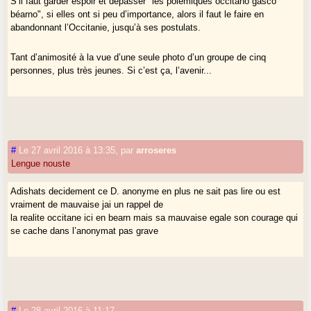
S’il faut garder espoir et dépasser "les polémiques occitano gasco
aliénation.
béarno", si elles ont si peu d’importance, alors il faut le faire en
abandonnant l’Occitanie, jusqu’à ses postulats.
A propos, ce site ne serait-il pas le caillou dans la chaussure, le
scrupule ?
Tant d’animosité à la vue d’une seule photo d’un groupe de cinq
personnes, plus très jeunes. Si c’est ça, l’avenir...
#
Le 27 avril 2016 à 13:35
,
par
arroseres
Lengue nouste
Adishats decidement ce D. anonyme en plus ne sait pas lire ou est
vraiment de mauvaise jai un rappel de
la realite occitane ici en bearn mais sa mauvaise egale son courage qui
se cache dans l’anonymat pas grave
#
Le 28 avril 2016 à 11:17