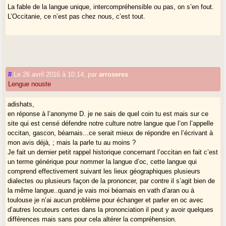
La fable de la langue unique, intercompréhensible ou pas, on s’en fout.
L’Occitanie, ce n’est pas chez nous, c’est tout.
#
Le 26 avril 2016 à 10:14
,
par
arroseres
Lengue nouste
adishats,
en réponse à l’anonyme D. je ne sais de quel coin tu est mais sur ce
site qui est censé défendre notre culture notre langue que l’on l’appelle
occitan, gascon, béarnais...ce serait mieux de répondre en l’écrivant à
mon avis déjà, ; mais la parle tu au moins ?
Je fait un dernier petit rappel historique concernant l’occitan en fait c’est
un terme générique pour nommer la langue d’oc, cette langue qui
comprend effectivement suivant les lieux géographiques plusieurs
dialectes ou plusieurs façon de la prononcer, par contre il s’agit bien de
la même langue..quand je vais moi béarnais en vath d’aran ou à
toulouse je n’ai aucun problème pour échanger et parler en oc avec
d’autres locuteurs certes dans la prononciation il peut y avoir quelques
différences mais sans pour cela altérer la compréhension.