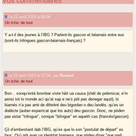
Vos commentaires
#
Le 21 avril 2016 à 09:06
Un tchic de tout
Y a-t-il des jeunes à l’IBG ? Parlent-ils gascon et béarnais entre eux
(sont-ils trilingues gascon-béarnais-français) ?
#
Le 21 avril 2016 à 12:04
,
par
Renaud
Un tchic de tout
Bon... sonqu’entà brombar viste hèit ua causa (shèt de polemicar, e’m
pensi tot lo monde ací qu’at sap e ne’s pòt pas denegar aquò), lo
biarnés n’a pas arré de diferènt deu bigordan o deu landés, qu’es un
dialècte (autan esparricat que los auts) deu gascon. Donc, ne pòden
pas estar "trilingue", sonque "bilingue" en aqueth cas (francés/gascon).
Çò d’embestiant dab l’IBG, qu’es que lo son "postulat de départ" es
fauç. Qu’i pòt aver ua identitat biarnesa, que pòden díser "que parli