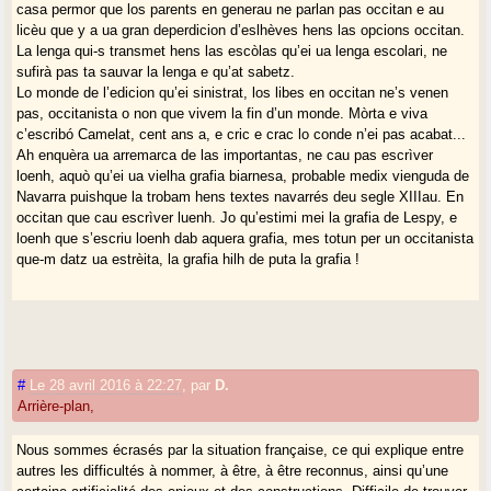
casa permor que los parents en generau ne parlan pas occitan e au
licèu que y a ua gran deperdicion d’eslhèves hens las opcions occitan.
La lenga qui-s transmet hens las escòlas qu’ei ua lenga escolari, ne
sufirà pas ta sauvar la lenga e qu’at sabetz.
Lo monde de l’edicion qu’ei sinistrat, los libes en occitan ne’s venen
pas, occitanista o non que vivem la fin d’un monde. Mòrta e viva
c’escribó Camelat, cent ans a, e cric e crac lo conde n’ei pas acabat...
Ah enquèra ua arremarca de las importantas, ne cau pas escrìver
loenh, aquò qu’ei ua vielha grafia biarnesa, probable medix vienguda de
Navarra puishque la trobam hens textes navarrés deu segle XIIIau. En
occitan que cau escrìver luenh. Jo qu’estimi mei la grafia de Lespy, e
loenh que s’escriu loenh dab aquera grafia, mes totun per un occitanista
que-m datz ua estrèita, la grafia hilh de puta la grafia !
#
Le 28 avril 2016 à 22:27
,
par
D.
Arrière-plan,
Nous sommes écrasés par la situation française, ce qui explique entre
autres les difficultés à nommer, à être, à être reconnus, ainsi qu’une