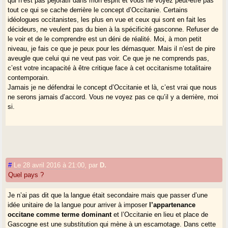
qui n’est pas péjoratif dans mon esprit et vous ne voyez peut-être pas
tout ce qui se cache derrière le concept d’Occitanie. Certains
idéologues occitanistes, les plus en vue et ceux qui sont en fait les
décideurs, ne veulent pas du bien à la spécificité gasconne. Refuser de
le voir et de le comprendre est un déni de réalité. Moi, à mon petit
niveau, je fais ce que je peux pour les démasquer. Mais il n’est de pire
aveugle que celui qui ne veut pas voir. Ce que je ne comprends pas,
c’est votre incapacité à être critique face à cet occitanisme totalitaire
contemporain.
Jamais je ne défendrai le concept d’Occitanie et là, c’est vrai que nous
ne serons jamais d’accord. Vous ne voyez pas ce qu’il y a derrière, moi
si.
#
Le 28 avril 2016 à 21:00
,
par
D.
Quel pays ?
Je n’ai pas dit que la langue était secondaire mais que passer d’une
idée unitaire de la langue pour arriver à imposer
l’appartenance
occitane comme terme dominant
et l’Occitanie en lieu et place de
Gascogne est une substitution qui mène à un escamotage. Dans cette