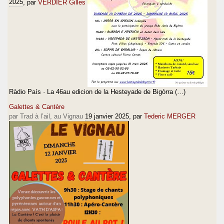
2025
, par
VERDIER Gilles
Ràdio País · La 46au edicion de la Hesteyade de Bigòrra (…)
Galettes & Cantère
par Trad à l’ail, au Vignau
19 janvier 2025
, par
Tederic MERGER