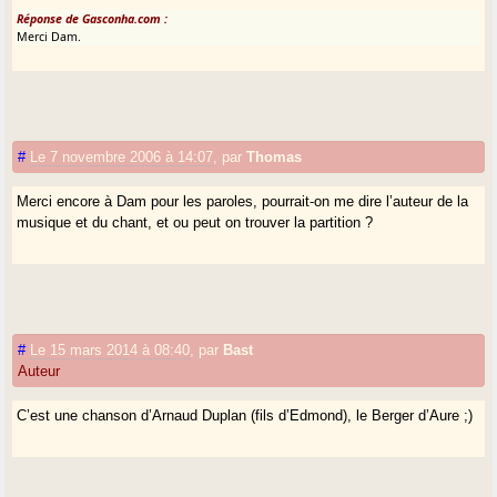
Réponse de Gasconha.com :
Merci Dam.
#
Le 7 novembre 2006 à 14:07
,
par
Thomas
Merci encore à Dam pour les paroles, pourrait-on me dire l’auteur de la
musique et du chant, et ou peut on trouver la partition ?
#
Le 15 mars 2014 à 08:40
,
par
Bast
Auteur
C’est une chanson d’Arnaud Duplan (fils d’Edmond), le Berger d’Aure ;)