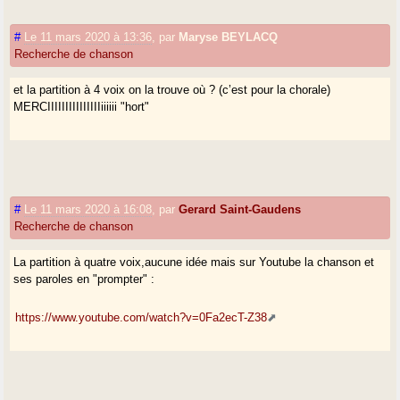
#
Le 11 mars 2020 à 13:36
,
par
Maryse BEYLACQ
Recherche de chanson
et la partition à 4 voix on la trouve où ? (c’est pour la chorale)
MERCIIIIIIIIIIIIIIIiiiiii "hort"
#
Le 11 mars 2020 à 16:08
,
par
Gerard Saint-Gaudens
Recherche de chanson
La partition à quatre voix,aucune idée mais sur Youtube la chanson et
ses paroles en "prompter" :
https://www.youtube.com/watch?v=0Fa2ecT-Z38