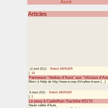
Aure
Articles
12 avril 2012
-
Tederic MERGER
|
14
Panneaux "Vediau d’Aura" aux "Véziaux d’Au
Merci à Halip de http://www.scoop.it/t/vallee-d-aure (…)
8 mars 2011
-
Tederic MERGER
|
1
Le pouy à Cadeilhan-Trachère 65170
Haute vallée d’Aure.