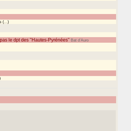
s (…)
e pas le dpt des "Hautes-Pyrénées"
Bat d’Auro
)