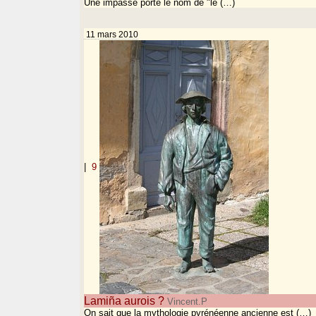
Une impasse porte le nom de "le (…)
11 mars 2010
|
9
Lamiña aurois ?
Vincent.P
On sait que la mythologie pyrénéenne ancienne est (…)