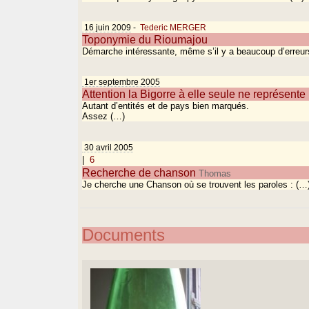
16 juin 2009
-
Tederic MERGER
Toponymie du Rioumajou
Démarche intéressante, même s’il y a beaucoup d’erreur
1er septembre 2005
Attention la Bigorre à elle seule ne représent
Autant d’entités et de pays bien marqués.
Assez (…)
30 avril 2005
|
6
Recherche de chanson
Thomas
Je cherche une Chanson où se trouvent les paroles : (…
Documents