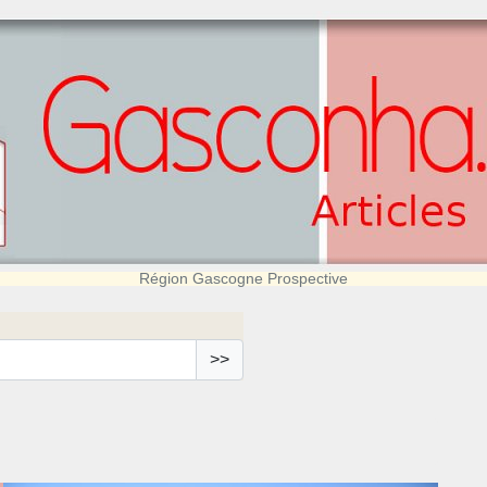
Région Gascogne Prospective
>>