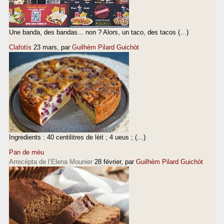
Une banda, des bandas... non ? Alors, un taco, des tacos (…)
Clafotís
23 mars
, par
Guilhèm Pilard Guichòt
Ingredients : 40 centilitres de lèit ; 4 ueus ; (…)
Pan de mèu
Arrecèpta de l’Elena Mounier
28 février
, par
Guilhèm Pilard Guichòt