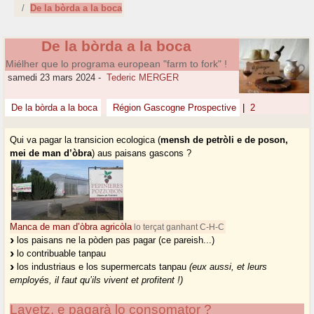
De la bòrda a la boca
De la bòrda a la boca
Miélher que lo programa european "farm to fork" !
samedi 23 mars 2024
-
Tederic MERGER
De la bòrda a la boca
Région Gascogne Prospective
|
2
Qui va pagar la transicion ecologica (
mensh de petròli e de poson,
mei de man d’òbra
) aus paisans gascons ?
Manca de man d’òbra agricòla
lo terçat ganhant C-H-C
los paisans ne la pòden pas pagar (ce pareish...)
lo contribuable tanpau
los industriaus e los supermercats tanpau
(eux aussi, et leurs
employés, il faut qu’ils vivent et profitent !)
Lavetz, e pagarà lo consomator ?