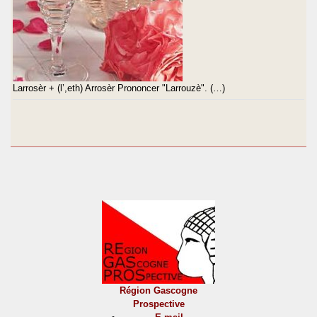
Larrosèr + (l’,eth) Arrosèr Prononcer "Larrouzè". (…)
Région Gascogne
Prospective