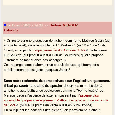
#
Le 12 avril 2024 à 14:30
,
par
Tederic MERGER
Cabanòts
« On reste sur une production de niche » commente Mathieu Gabin (qui
arbore le béret), dans le supplément "Week-end" (ex "Mag") de Sud-
Ouest, au sujet de
l’aspergeraie bio du Domaine d’Uza
de la lignée
Lur-Saluces (qui produit aussi du vin de Sauternes, qu’elle propose
justement de marier avec ses asperges !).
Ces asperges sont clairement un produit de luxe, qui fournit des
établissements prestigieux, jusqu’au Japon !
Dans notre recherche de perspectives pour l’agriculture gasconne,
il faut parcourir la totalité du spectre
, depuis les micro-bordes à
ambition d’auto-suffisance écologique comme la "Ferme légère" de
Méracq jusqu’à l’asperge de luxe, en passant par
l’asperge plus
accessible que propose également Mathieu Gabin à partir de sa ferme
de Sore
(plusieurs points de vente aussi en Sud-Gironde).
En multipliant les
cabanòts
(les niches), on y arrivera peut-être ?