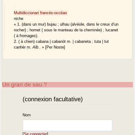
Multidiccionari francés-occitan
niche
« 1. (dans un mur) bujau ; ulhau (alvéole, dans le creux d’un
rocher) ; hornet ( sous le manteau de la cheminée) ; lucanet
( à fromages).
2. ( à chien) cabana | cabanòt m. | cabaneta ; tuta | tut
canhèr m.
Alb.
. » [Per Noste]
Un gran de sau ?
(connexion facultative)
Nom
[
Se connecter
]