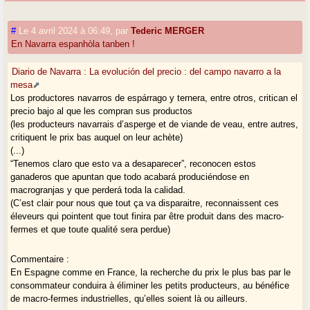
#
Le 4 avril 2024 à 06:49
,
par
Tederic MERGER
En Navarra espanhòla tanben !
Diario de Navarra : La evolución del precio : del campo navarro a la
mesa
Los productores navarros de espárrago y ternera, entre otros, critican el
precio bajo al que les compran sus productos
(les producteurs navarrais d’asperge et de viande de veau, entre autres,
critiquent le prix bas auquel on leur achète)
(...)
“Tenemos claro que esto va a desaparecer”, reconocen estos
ganaderos que apuntan que todo acabará produciéndose en
macrogranjas y que perderá toda la calidad.
(C’est clair pour nous que tout ça va disparaitre, reconnaissent ces
éleveurs qui pointent que tout finira par être produit dans des macro-
fermes et que toute qualité sera perdue)
Commentaire :
En Espagne comme en France, la recherche du prix le plus bas par le
consommateur conduira à éliminer les petits producteurs, au bénéfice
de macro-fermes industrielles, qu’elles soient là ou ailleurs.