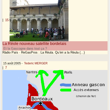
|
15
La Réole nouveau satellite bordelais
Et la Gascogne dans tout ça ?
Ràdio País · ReGasPros : La Rèula. Qu’èri a la Rèula (…)
15 août 2005
-
Tederic MERGER
|
7