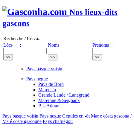
Nos lieux-dits
gascons
Recherche / Cèrca...
Lòcs :
Noms :
Prenoms :
Pays basque voisin
Pays negue
Pays de Born
Marensin
Grande Lande / Lanegrand
Maremne & Seignanx
Bas Adour
Pays basque voisin
Pays negue
Gentilés en -òt
Mar e còsta gascona /
Ma é coste gascoune
Pays charnégou