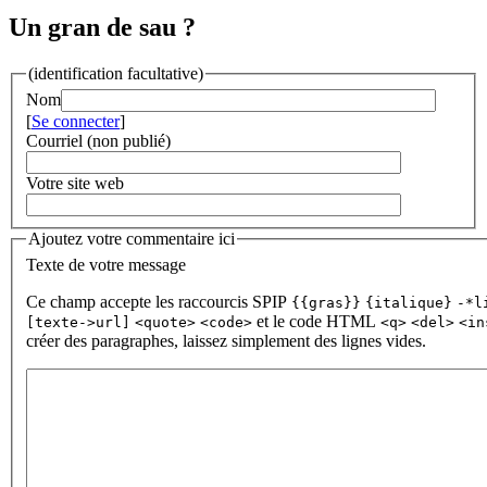
Un gran de sau ?
(identification facultative)
Nom
[
Se connecter
]
Courriel (non publié)
Votre site web
Ajoutez votre commentaire ici
Texte de votre message
Ce champ accepte les raccourcis SPIP
{{gras}}
{italique}
-*l
et le code HTML
[texte->url]
<quote>
<code>
<q>
<del>
<in
créer des paragraphes, laissez simplement des lignes vides.