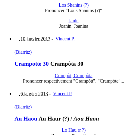
Los Shanins (?)
Prononcer "Lous Shanïns (?)"
Janin
Joanin, Joanina
10 janvier 2013
-
Vincent P.
(Biarritz)
Crampotte 30
Crampòta 30
Crampòt, Crampòta
Prononcer respectivement "Crampòtt", "Crampòte"...
6 janvier 2013
-
Vincent P.
(Biarritz)
Au Haou
Au Haur (?)
/
Aou Haou
Lo Hau (r ?)