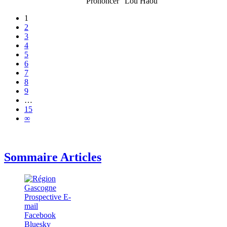
Prononcer "Lou Haou"
1
2
3
4
5
6
7
8
9
…
15
∞
Sommaire Articles