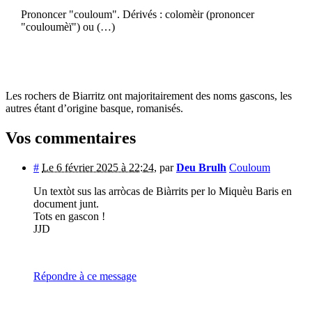
Prononcer "couloum". Dérivés : colomèir (prononcer
"couloumèï") ou (…)
Les rochers de Biarritz ont majoritairement des noms gascons, les
autres étant d’origine basque, romanisés.
Vos commentaires
#
Le 6 février 2025 à 22:24
,
par
Deu Brulh
Couloum
Un textòt sus las arròcas de Biàrrits per lo Miquèu Baris en
document junt.
Tots en gascon !
JJD
Répondre à ce message