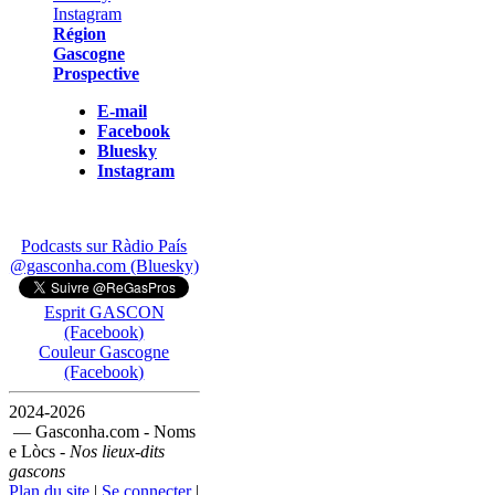
Région
Gascogne
Prospective
E-mail
Facebook
Bluesky
Instagram
Podcasts sur Ràdio País
@gasconha.com (Bluesky)
Esprit GASCON
(Facebook)
Couleur Gascogne
(Facebook)
2024-2026
— Gasconha.com - Noms
e Lòcs -
Nos lieux-dits
gascons
Plan du site
|
Se connecter
|