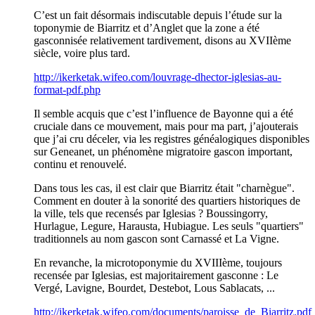
C’est un fait désormais indiscutable depuis l’étude sur la
toponymie de Biarritz et d’Anglet que la zone a été
gasconnisée relativement tardivement, disons au XVIIème
siècle, voire plus tard.
http://ikerketak.wifeo.com/louvrage-dhector-iglesias-au-
format-pdf.php
Il semble acquis que c’est l’influence de Bayonne qui a été
cruciale dans ce mouvement, mais pour ma part, j’ajouterais
que j’ai cru déceler, via les registres généalogiques disponibles
sur Geneanet, un phénomène migratoire gascon important,
continu et renouvelé.
Dans tous les cas, il est clair que Biarritz était "charnègue".
Comment en douter à la sonorité des quartiers historiques de
la ville, tels que recensés par Iglesias ? Boussingorry,
Hurlague, Legure, Harausta, Hubiague. Les seuls "quartiers"
traditionnels au nom gascon sont Carnassé et La Vigne.
En revanche, la microtoponymie du XVIIIème, toujours
recensée par Iglesias, est majoritairement gasconne : Le
Vergé, Lavigne, Bourdet, Destebot, Lous Sablacats, ...
http://ikerketak.wifeo.com/documents/paroisse_de_Biarritz.pdf