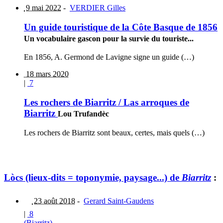
9 mai 2022
-
VERDIER Gilles
Un guide touristique de la Côte Basque de 1856
Un vocabulaire gascon pour la survie du touriste...
En 1856, A. Germond de Lavigne signe un guide (…)
18 mars 2020
|
7
Les rochers de Biarritz / Las arroques de
Biarritz
Lou Trufandèc
Les rochers de Biarritz sont beaux, certes, mais quels (…)
Lòcs (lieux-dits = toponymie, paysage...) de
Biarritz
:
23 août 2018
-
Gerard Saint-Gaudens
|
8
(Biarritz)