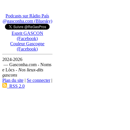
Podcasts sur Ràdio País
@gasconha.com (Bluesky)
Esprit GASCON
(Facebook)
Couleur Gascogne
(Facebook)
2024-2026
— Gasconha.com - Noms
e Lòcs -
Nos lieux-dits
gascons
Plan du site
|
Se connecter
|
RSS 2.0