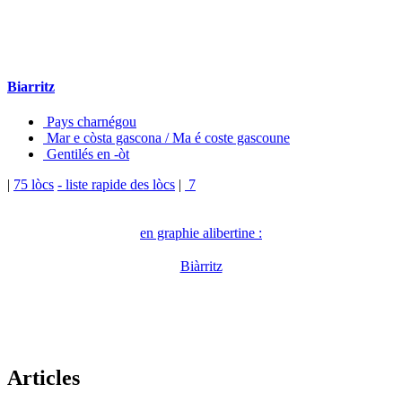
Biarritz
Pays charnégou
Mar e còsta gascona / Ma é coste gascoune
Gentilés en -òt
|
75 lòcs
- liste rapide des lòcs
|
7
en graphie alibertine :
Biàrritz
Articles