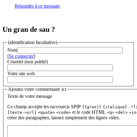
Répondre à ce message
Un gran de sau ?
(identification facultative)
Nom
[
Se connecter
]
Courriel (non publié)
Votre site web
Ajoutez votre commentaire ici
Texte de votre message
Ce champ accepte les raccourcis SPIP
{{gras}}
{italique}
-*l
et le code HTML
[texte->url]
<quote>
<code>
<q>
<del>
<in
créer des paragraphes, laissez simplement des lignes vides.