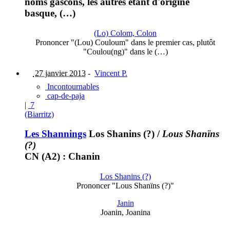
noms gascons, les autres étant d'origine
basque, (…)
(Lo) Colom, Colon
Prononcer "(Lou) Couloum" dans le premier cas, plutôt
"Coulou(ng)" dans le (…)
27 janvier 2013
-
Vincent P.
Incontournables
cap-de-paja
|
7
(Biarritz)
Les Shannings
Los Shanins (?)
/
Lous Shanïns
(?)
CN (A2) : Chanin
Los Shanins (?)
Prononcer "Lous Shanïns (?)"
Janin
Joanin, Joanina