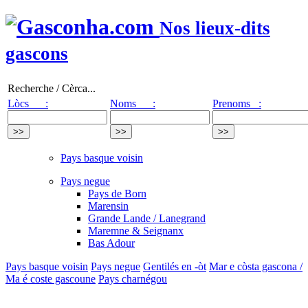
Nos lieux-dits
gascons
Recherche / Cèrca...
Lòcs :
Noms :
Prenoms :
Pays basque voisin
Pays negue
Pays de Born
Marensin
Grande Lande / Lanegrand
Maremne & Seignanx
Bas Adour
Pays basque voisin
Pays negue
Gentilés en -òt
Mar e còsta gascona /
Ma é coste gascoune
Pays charnégou