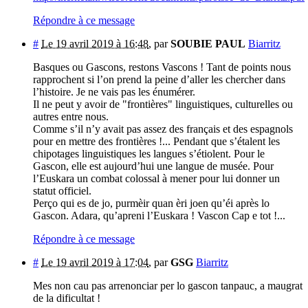
Répondre à ce message
#
Le 19 avril 2019 à 16:48
,
par
SOUBIE PAUL
Biarritz
Basques ou Gascons, restons Vascons ! Tant de points nous
rapprochent si l’on prend la peine d’aller les chercher dans
l’histoire. Je ne vais pas les énumérer.
Il ne peut y avoir de "frontières" linguistiques, culturelles ou
autres entre nous.
Comme s’il n’y avait pas assez des français et des espagnols
pour en mettre des frontières !... Pendant que s’étalent les
chipotages linguistiques les langues s’étiolent. Pour le
Gascon, elle est aujourd’hui une langue de musée. Pour
l’Euskara un combat colossal à mener pour lui donner un
statut officiel.
Perço qui es de jo, purmèir quan èri joen qu’éi après lo
Gascon. Adara, qu’apreni l’Euskara ! Vascon Cap e tot !...
Répondre à ce message
#
Le 19 avril 2019 à 17:04
,
par
GSG
Biarritz
Mes non cau pas arrenonciar per lo gascon tanpauc, a maugrat
de la dificultat !