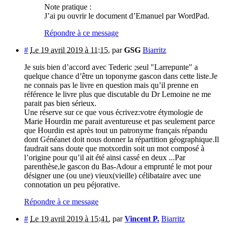
Note pratique :
J’ai pu ouvrir le document d’Emanuel par WordPad.
Répondre à ce message
#
Le 19 avril 2019 à 11:15
,
par
GSG
Biarritz
Je suis bien d’accord avec Tederic ;seul "Larrepunte" a
quelque chance d’être un toponyme gascon dans cette liste.Je
ne connais pas le livre en question mais qu’il prenne en
référence le livre plus que discutable du Dr Lemoine ne me
parait pas bien sérieux.
Une réserve sur ce que vous écrivez:votre étymologie de
Marie Hourdin me parait aventureuse et pas seulement parce
que Hourdin est après tout un patronyme français répandu
dont Généanet doit nous donner la répartition géographique.Il
faudrait sans doute que motxordin soit un mot composé à
l’origine pour qu’il ait été ainsi cassé en deux ...Par
parenthèse,le gascon du Bas-Adour a emprunté le mot pour
désigner une (ou une) vieux(vieille) célibataire avec une
connotation un peu péjorative.
Répondre à ce message
#
Le 19 avril 2019 à 15:41
,
par
Vincent P.
Biarritz