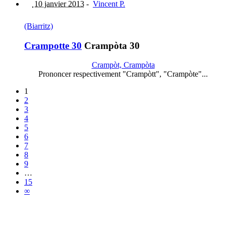
10 janvier 2013
-
Vincent P.
(Biarritz)
Crampotte 30
Crampòta 30
Crampòt, Crampòta
Prononcer respectivement "Crampòtt", "Crampòte"...
1
2
3
4
5
6
7
8
9
…
15
∞