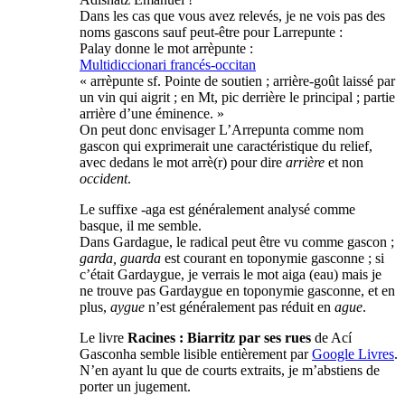
Dans les cas que vous avez relevés, je ne vois pas des
noms gascons sauf peut-être pour Larrepunte :
Palay donne le mot arrèpunte :
Multidiccionari francés-occitan
« arrèpunte sf. Pointe de soutien ; arrière-goût laissé par
un vin qui aigrit ; en Mt, pic derrière le principal ; partie
arrière d’une éminence. »
On peut donc envisager L’Arrepunta comme nom
gascon qui exprimerait une caractéristique du relief,
avec dedans le mot arrè(r) pour dire
arrière
et non
occident
.
Le suffixe -aga est généralement analysé comme
basque, il me semble.
Dans Gardague, le radical peut être vu comme gascon ;
garda, guarda
est courant en toponymie gasconne ; si
c’était Gardaygue, je verrais le mot aiga (eau) mais je
ne trouve pas Gardaygue en toponymie gasconne, et en
plus,
aygue
n’est généralement pas réduit en
ague
.
Le livre
Racines : Biarritz par ses rues
de Ací
Gasconha semble lisible entièrement par
Google Livres
.
N’en ayant lu que de courts extraits, je m’abstiens de
porter un jugement.