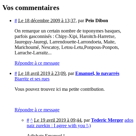
Vos commentaires
#
Le 18 décembre 2009 à 13:37
,
par
Peïo Dibon
On remarque un certain nombre de toponymes basques,
parfois gasconnisés : Chipy-Xipi, Haroitch-Harretxe,
Jaureguy-Jauregi, Larrendouette-Larrondoeta, Maite,
Marichoumé, Nescatoy, Letou-Letu,Ponpous-Ponpots,
Larrache-Larraitz...
Répondre à ce message
#
Le 18 avril 2019 à 23:09
,
par
Emanuel, lo navarrés
Biarritz et ses rues
Vous pouvez trouvez ici ma petite contribution.
Répondre à ce message
#
^
Le 19 avril 2019 à 09:44
,
par
Tederic Merger
ados
naiz zurekin : I agree with you !-)
Adishatz Emanuel !