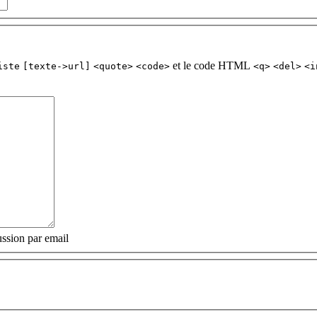
et le code HTML
iste
[texte->url]
<quote>
<code>
<q>
<del>
<i
ssion par email