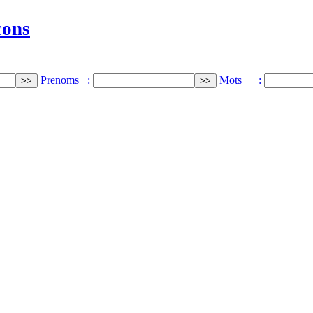
cons
Prenoms :
Mots :