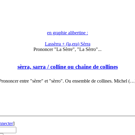
en graphie alibertine :
Lassèrra + (la,era) Sèrra
Prononcer "La Sèrre", "La Sèrro"...
sèrra, sarra
/ colline ou chaîne de collines
Prononcer entre "sèrre" et "sèrro". Ou ensemble de collines. Michel (…
nnecter
]