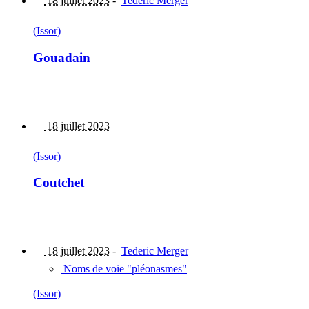
18 juillet 2023
-
Tederic Merger
(Issor)
Gouadain
18 juillet 2023
(Issor)
Coutchet
18 juillet 2023
-
Tederic Merger
Noms de voie "pléonasmes"
(Issor)