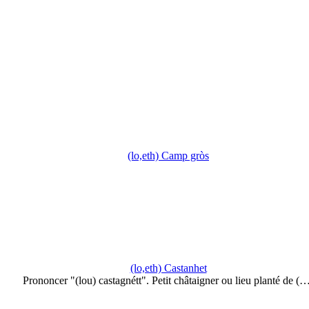
(lo,eth) Camp gròs
(lo,eth) Castanhet
Prononcer "(lou) castagnétt". Petit châtaigner ou lieu planté de (