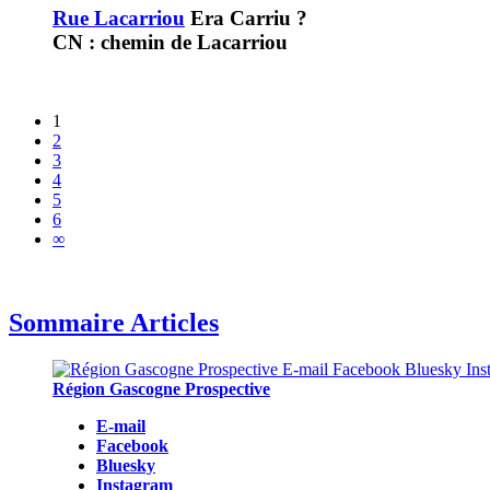
Rue Lacarriou
Era Carriu ?
CN : chemin de Lacarriou
1
2
3
4
5
6
∞
Sommaire Articles
Région Gascogne Prospective
E-mail
Facebook
Bluesky
Instagram