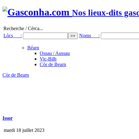
Nos lieux-dits gas
Recherche / Cèrca...
Lòcs :
Noms :
Béarn
Ossau / Aussau
Vic-Bilh
Còr de Bearn
Còr de Bearn
Issor
mardi 18 juillet 2023