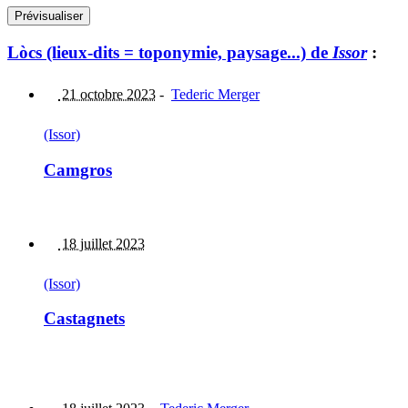
Lòcs (lieux-dits = toponymie, paysage...) de
Issor
:
21 octobre 2023
-
Tederic Merger
(Issor)
Camgros
18 juillet 2023
(Issor)
Castagnets