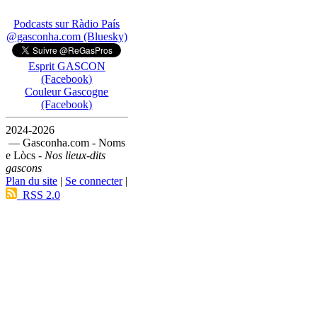
Podcasts sur Ràdio País
@gasconha.com (Bluesky)
Esprit GASCON
(Facebook)
Couleur Gascogne
(Facebook)
2024-2026
— Gasconha.com - Noms
e Lòcs -
Nos lieux-dits
gascons
Plan du site
|
Se connecter
|
RSS 2.0