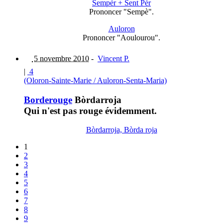
Sempèr + Sent Pèr
Prononcer "Sempè".
Auloron
Prononcer "Aoulourou".
5 novembre 2010
-
Vincent P.
|
4
(Oloron-Sainte-Marie / Auloron-Senta-Maria)
Borderouge
Bòrdarroja
Qui n'est pas rouge évidemment.
Bòrdarroja, Bòrda roja
1
2
3
4
5
6
7
8
9