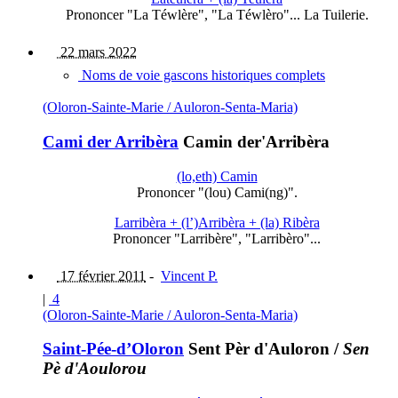
Prononcer "La Téwlère", "La Téwlèro"... La Tuilerie.
22 mars 2022
Noms de voie gascons historiques complets
(Oloron-Sainte-Marie / Auloron-Senta-Maria)
Cami der Arribèra
Camin der'Arribèra
(lo,eth) Camin
Prononcer "(lou) Cami(ng)".
Larribèra + (l’)Arribèra + (la) Ribèra
Prononcer "Larribère", "Larribèro"...
17 février 2011
-
Vincent P.
|
4
(Oloron-Sainte-Marie / Auloron-Senta-Maria)
Saint-Pée-d’Oloron
Sent Pèr d'Auloron
/
Sen
Pè d'Aoulorou