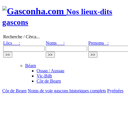
Nos lieux-dits
gascons
Recherche / Cèrca...
Lòcs :
Noms :
Prenoms :
Béarn
Ossau / Aussau
Vic-Bilh
Còr de Bearn
Còr de Bearn
Noms de voie gascons historiques complets
Pyrénées