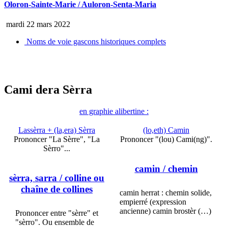
Oloron-Sainte-Marie / Auloron-Senta-Maria
mardi 22 mars 2022
Noms de voie gascons historiques complets
Cami dera Sèrra
en graphie alibertine :
Lassèrra + (la,era) Sèrra
(lo,eth) Camin
Prononcer "La Sèrre", "La
Prononcer "(lou) Cami(ng)".
Sèrro"...
camin
/ chemin
sèrra, sarra
/ colline ou
chaîne de collines
camin herrat : chemin solide,
empierré (expression
ancienne) camin brostèr (…)
Prononcer entre "sèrre" et
"sèrro". Ou ensemble de