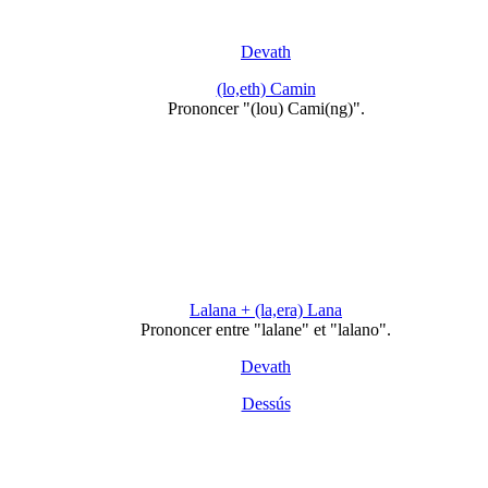
Devath
(lo,eth) Camin
Prononcer "(lou) Cami(ng)".
Lalana + (la,era) Lana
Prononcer entre "lalane" et "lalano".
Devath
Dessús