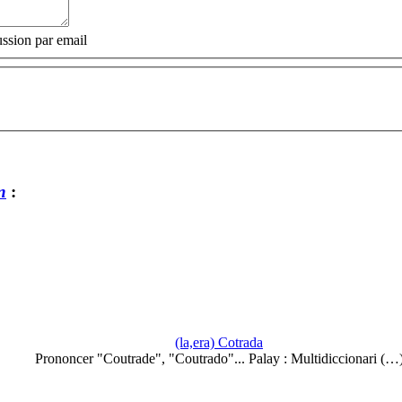
ssion par email
n
:
(la,era) Cotrada
Prononcer "Coutrade", "Coutrado"... Palay : Multidiccionari (…