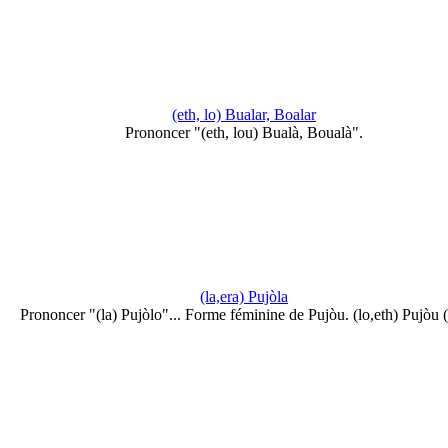
(eth, lo) Bualar, Boalar
Prononcer "(eth, lou) Bualà, Boualà".
(la,era) Pujòla
Prononcer "(la) Pujòlo"... Forme féminine de Pujòu. (lo,eth) Pujòu