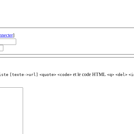
nnecter
]
et le code HTML
iste
[texte->url]
<quote>
<code>
<q>
<del>
<i