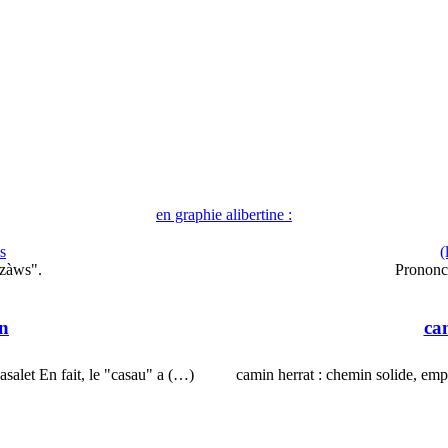
en graphie alibertine :
s
(
azàws".
Prononc
in
ca
salet En fait, le "casau" a (…)
camin herrat : chemin solide, emp