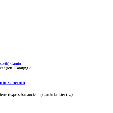
lo,eth) Camin
er "(lou) Cami(ng)".
min
/ chemin
ierré (expression ancienne) camin brostèr (…)