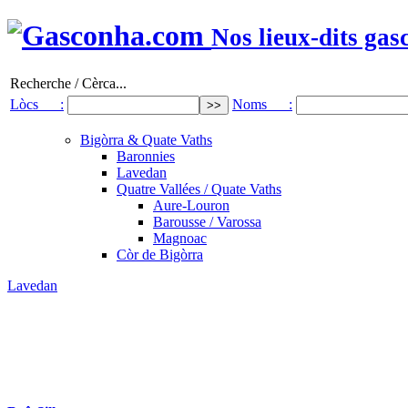
Nos lieux-dits gas
Recherche / Cèrca...
Lòcs :
Noms :
Bigòrra & Quate Vaths
Baronnies
Lavedan
Quatre Vallées / Quate Vaths
Aure-Louron
Barousse / Varossa
Magnoac
Còr de Bigòrra
Lavedan