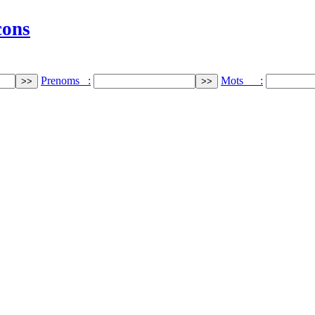
cons
Prenoms :
Mots :