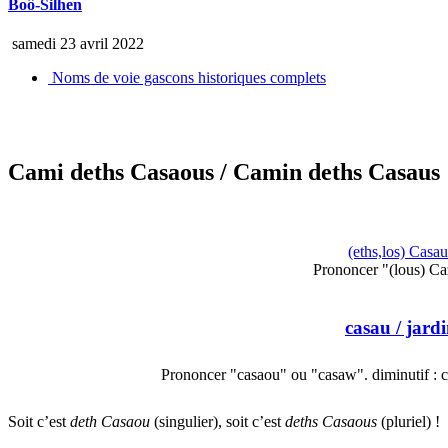
Boô-Silhen
samedi 23 avril 2022
Noms de voie gascons historiques complets
Cami deths Casaous
/ Camin deths Casaus
(eths,los) Casau
Prononcer "(lous) C
casau
/ jard
Prononcer "casaou" ou "casaw". diminutif : ca
Soit c’est
deth Casaou
(singulier), soit c’est
deths Casaous
(pluriel) !