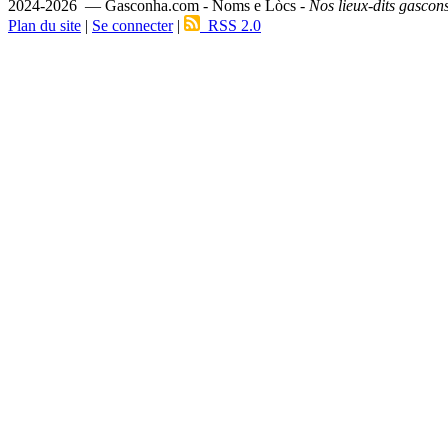
2024-2026 — Gasconha.com - Noms e Lòcs -
Nos lieux-dits gascon
Plan du site
|
Se connecter
|
RSS 2.0