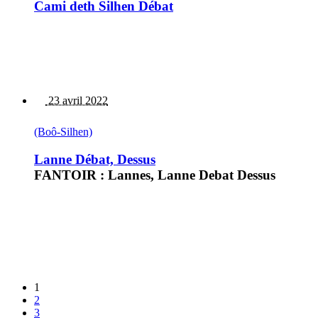
Cami deth Silhen Débat
23 avril 2022
(Boô-Silhen)
Lanne Débat, Dessus
FANTOIR : Lannes, Lanne Debat Dessus
1
2
3