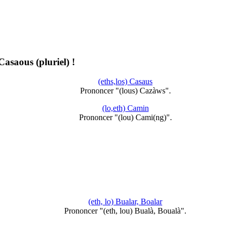
 Casaous (pluriel) !
(eths,los) Casaus
Prononcer "(lous) Cazàws".
(lo,eth) Camin
Prononcer "(lou) Cami(ng)".
(eth, lo) Bualar, Boalar
Prononcer "(eth, lou) Bualà, Boualà".