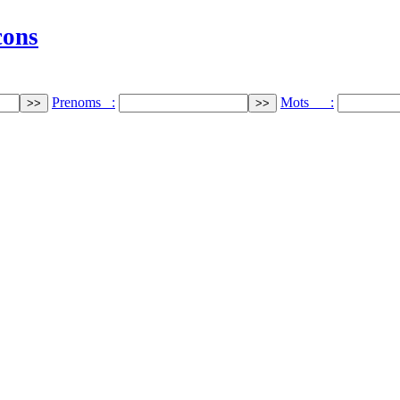
cons
Prenoms :
Mots :