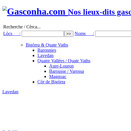
Nos lieux-dits gas
Recherche / Cèrca...
Lòcs :
Noms :
Bigòrra & Quate Vaths
Baronnies
Lavedan
Quatre Vallées / Quate Vaths
Aure-Louron
Barousse / Varossa
Magnoac
Còr de Bigòrra
Lavedan