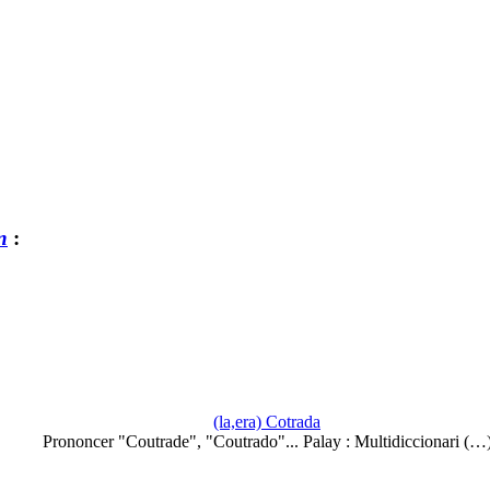
n
:
(la,era) Cotrada
Prononcer "Coutrade", "Coutrado"... Palay : Multidiccionari (…