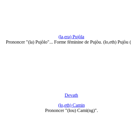
(la,era) Pujòla
Prononcer "(la) Pujòlo"... Forme féminine de Pujòu. (lo,eth) Pujòu
Devath
(lo,eth) Camin
Prononcer "(lou) Cami(ng)".