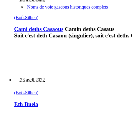
Noms de voie gascons historiques complets
(Boô-Silhen)
Cami deths Casaous
Camin deths Casaus
Soit c'est deth Casaou (singulier), soit c'est deths
23 avril 2022
(Boô-Silhen)
Eth Buela