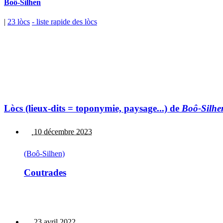
Boô-Silhen
|
23 lòcs
- liste rapide des lòcs
Lòcs (lieux-dits = toponymie, paysage...) de
Boô-Silhe
10 décembre 2023
(Boô-Silhen)
Coutrades
23 avril 2022