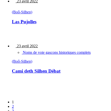
23 avril 2022
(Boô-Silhen)
Las Pujolles
23 avril 2022
Noms de voie gascons historiques complets
(Boô-Silhen)
Cami deth Silhen Débat
1
2
3