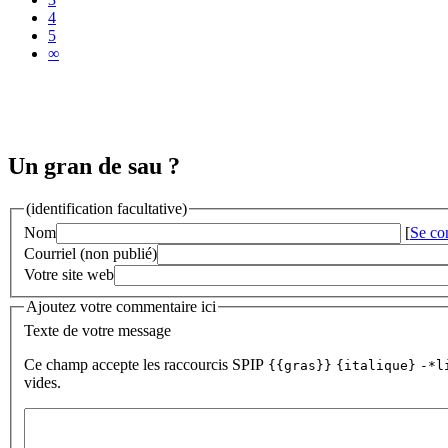
4
5
∞
Un gran de sau ?
(identification facultative)
Nom
[
Se co
Courriel (non publié)
Votre site web
Ajoutez votre commentaire ici
Texte de votre message
Ce champ accepte les raccourcis SPIP
{{gras}}
{italique}
-*l
vides.