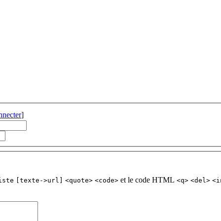
nnecter
]
et le code HTML
iste
[texte->url]
<quote>
<code>
<q>
<del>
<i