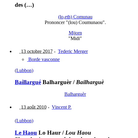
des (…)
(lo,eth) Comunau
Prononcer "(lou) Coumunaou".
Mijorn
"Midi"
13 octobre 2017
-
Tederic Merger
Borde vasconne
(Lubbon)
Baillargué
Balharguèr
/
Bailharguè
Balharguèr
13 août 2010
-
Vincent P.
(Lubbon)
Le Haou
Lo Haur
/
Lou Haou