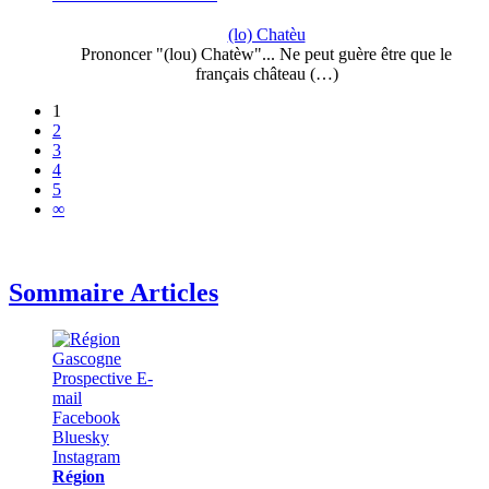
(lo) Chatèu
Prononcer "(lou) Chatèw"... Ne peut guère être que le
français château (…)
1
2
3
4
5
∞
Sommaire Articles
Région