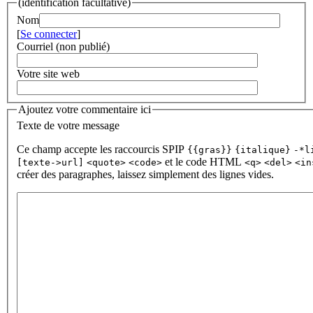
(identification facultative)
Nom
[
Se connecter
]
Courriel (non publié)
Votre site web
Ajoutez votre commentaire ici
Texte de votre message
Ce champ accepte les raccourcis SPIP
{{gras}}
{italique}
-*l
et le code HTML
[texte->url]
<quote>
<code>
<q>
<del>
<in
créer des paragraphes, laissez simplement des lignes vides.