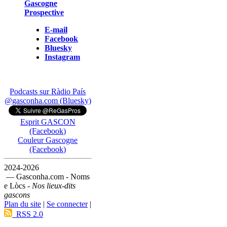
Gascogne
Prospective
E-mail
Facebook
Bluesky
Instagram
Podcasts sur Ràdio País
@gasconha.com (Bluesky)
Esprit GASCON
(Facebook)
Couleur Gascogne
(Facebook)
2024-2026
— Gasconha.com - Noms
e Lòcs -
Nos lieux-dits
gascons
Plan du site
|
Se connecter
|
RSS 2.0