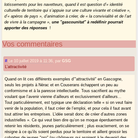
lotissements pour les navetteurs, quand il est question d’« identité
culturelle de territoire qui s’appuie sur une culture vivante et créative »,
d’« apéros de pays », d’animation à créer, de « la convivialité et de l’art
de vivre à la campagne »,
une "gascounitat" à redéfinir pourrait
apporter des réponses
!
Vos commentaires
#
Le 10 juillet 2019 à 11:36
,
par
GSG
L’attractivité
Quand on lit ces différents exemples d’"attractivité" en Gascogne,
seuls les projets à Nérac et en Couserans échappent un peu au
conformisme et à la paresse intellectuelle. Tous sacrifient au mythe
voulant que l’avenir vienne d’ailleurs et exclusivement d’ailleurs...
Tout particulièrement, est typique une déclaration telle « si on veut faire
venir de la population, il faut créer de l’emploi, et pour cela il faut avant
tout attirer les entreprises. L’idée serait donc de créer d’autres zones
industrielles ». Ce qui veut bien dire qu’on se moque éperduement de
retenir les résidents, jeunes particulièrement ; plus exactement, on se
résigne à ce qu’ils soient perdus pour le territoire et aillent grossir les
cohortes de jeunes "pro" (ou chômeurs qui aspirent à le devenir) des