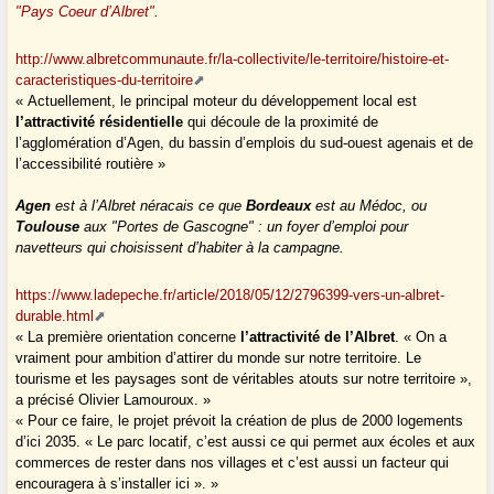
"Pays Coeur d’Albret"
.
http://www.albretcommunaute.fr/la-collectivite/le-territoire/histoire-et-
caracteristiques-du-territoire
« Actuellement, le principal moteur du développement local est
l’attractivité résidentielle
qui découle de la proximité de
l’agglomération d’Agen, du bassin d’emplois du sud-ouest agenais et de
l’accessibilité routière »
Agen
est à l’Albret néracais ce que
Bordeaux
est au Médoc, ou
Toulouse
aux "Portes de Gascogne" : un foyer d’emploi pour
navetteurs qui choisissent d’habiter à la campagne.
https://www.ladepeche.fr/article/2018/05/12/2796399-vers-un-albret-
durable.html
« La première orientation concerne
l’attractivité de l’Albret
. « On a
vraiment pour ambition d’attirer du monde sur notre territoire. Le
tourisme et les paysages sont de véritables atouts sur notre territoire »,
a précisé Olivier Lamouroux. »
« Pour ce faire, le projet prévoit la création de plus de 2000 logements
d’ici 2035. « Le parc locatif, c’est aussi ce qui permet aux écoles et aux
commerces de rester dans nos villages et c’est aussi un facteur qui
encouragera à s’installer ici ». »