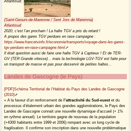
Atlantisud.
(Saint-Geours-de-Maremne / Sent Jors de Maremna)
Atlantisud
2020, c’est l’an prochain ! La halte TGV a pris du retard !
A propos des gares TGV perdues en rase campagne :
https://www.francetvinfo.fr/economie/transports/voyage-dans-les-gares-
tgv-perdues-en-rase-campagne.html
Il était question aussi de faire une halte TGV à Captieux ! Et de TER-
GV (TER Grande vitesse)... mais la technologie LGV-TGV est faite pour
un transport de masse et pas pour desservir de petites haltes...
Landes de Gascogne (le Pays)
[PDF]Schéma Territorial de l’Habitat du Pays des Landes de Gascogne
(2010)
« A la faveur d’un renforcement de
l’attractivité du Sud-ouest
et du
processus d’étalement urbain des grandes agglomérations, le Pays des
Landes de Gascogne connait une nouvelle dynamique d’accueil (+ 1%
en rythme annuel). Le territoire gagne de nouveau de la population
(+4300 habitants entre 1999 et 2006) rompant avec un long cycle de
fragilisation. Il confirme son inscription dans une nouvelle problématique