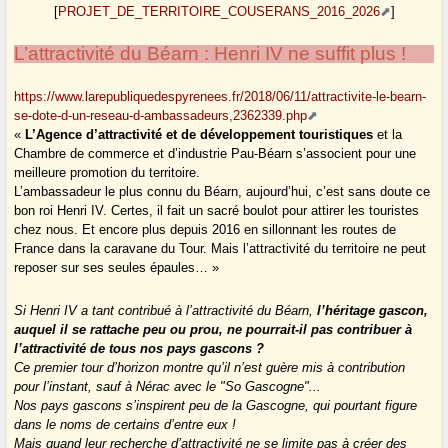
[
PROJET_DE_TERRITOIRE_COUSERANS_2016_2026
]
L’attractivité du Béarn : Henri IV ne suffit plus !
https://www.larepubliquedespyrenees.fr/2018/06/11/attractivite-le-bearn-
se-dote-d-un-reseau-d-ambassadeurs,2362339.php
«
L’Agence d’attractivité et de développement touristiques
et la
Chambre de commerce et d’industrie Pau-Béarn s’associent pour une
meilleure promotion du territoire.
L’ambassadeur le plus connu du Béarn, aujourd’hui, c’est sans doute ce
bon roi Henri IV. Certes, il fait un sacré boulot pour attirer les touristes
chez nous. Et encore plus depuis 2016 en sillonnant les routes de
France dans la caravane du Tour. Mais l’attractivité du territoire ne peut
reposer sur ses seules épaules… »
Si Henri IV a tant contribué à l’attractivité du Béarn,
l’héritage gascon,
auquel il se rattache peu ou prou, ne pourrait-il pas contribuer à
l’attractivité de tous nos pays gascons ?
Ce premier tour d’horizon montre qu’il n’est guère mis à contribution
pour l’instant, sauf à Nérac avec le "So Gascogne"...
Nos pays gascons s’inspirent peu de la Gascogne, qui pourtant figure
dans le noms de certains d’entre eux !
Mais quand leur recherche d’attractivité ne se limite pas à créer des