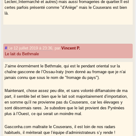
Leclerc,Intermarché et autres) mais aussi fromageries de quartier.Il est
certes parfois présenté comme "d’Ariège" mais le Couserans est bien
là.
#
Le 12 juillet 2019 à 23:36
,
par
Vincent P.
Le lait du Bethmale
J’aime énormément le Bethmale, qui est le pendant oriental sur la
chaîne gasconne de l’Ossau-Iraty (nom donné au fromage que je n’ai
jamais connu que sous le nom de "fromage du pays").
Maintenant, chose assez peu dite, et sans volonté diffamatoire de ma
part, il semble bel et bien que le lait soit majoritairement d’importation,
en somme qu’il ne provienne pas du Couserans, car les élevages y
sont désormais rares. Je subodore que le lait provient des Pyrénées
plus à l’Ouest, ce qui serait un moindre mal.
Gasconha.com maltraite le Couserans, il est loin de nos radars
habituels, il mériterait que l’équipe d’administrateurs s’y rende !