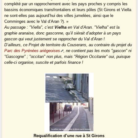
complété par un rapprochement avec les pays proches y compris les
bassins économiques transfrontaliers et leurs pôles (St Girons et Viella
ne sont-elles pas aujourd’hui des villes jumelées, ainsi que le
Comminges avec le Val d’Aran ?). »
Au passage : "Viella", c’est
Vielha
en Val d’Aran. "Vielha" est la
graphie aranaise, donc gasconne, qu’il siérait d’adopter à un pays
gascon qui veut justement se rapprocher du Val d’Aran !
D’ailleurs, ce Projet de territoire du Couserans, au contraire du projet du
Parc des Pyrénées ariégeoises
, ne contient pas les mots "gascon" ni
"Gascogne" ; "occitan" non plus, mais "Région Occitanie" oui, puisque
celle-ci organise, suscite et parfois finance !
Requalification d’une rue à St Girons