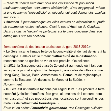
- Parler de "cercle vertueux" pour une croissance de population
totalement exogène, uniquement résidentielle, c’est inapproprié, même
si une économie "présentielle" en découle, qui peut donner des emplois
aux locaux.
Attention, il peut arriver que les villes-centres se dépeuplent au profit
de communes rurales voisines. C’est le cas d’Auch ou de Condom.
Dans ce cas, le "déclin" ne porte pas sur le pays concerné dans son
entier, mais sur son chef-lieu.
4ème schéma de destination touristique du gers 2015-2019
« Le Gers incarne l’image forte de la convivialité et de l’art de vivre à la
campagne. Celle-ci est le moteur d’
attractivité de la destination
,
reconnue pour sa qualité de vie et ses produits d’excellence.
En 2013, la Gascogne est classée 2e endroit au monde où il fait bon
vivre par le journal anglais The Telegraph, aux côtés de villes comme
Hong Kong, Tokyo, Paris, Amsterdam ou Parme, et de régions/pays
comme la Toscane, l’Andalousie, le Maroc et la Suède. »
No comment...
« le Gers est un territoire façonné par l’agriculture. Ses produits à forte
notoriété (volailles fermières, foie gras, ail, melons de Lectoure, porc
noir gascon…) et ses productions plus localisées sont aujourd’hui des
moteurs de l’
attractivité touristique
. »
Entre ici en scène
l’attractivité gourmande
, une Gascogne culinaire