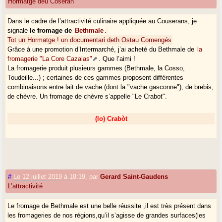
Hormatge deu Coseran
Dans le cadre de l’attractivité culinaire appliquée au Couserans, je
signale
le fromage de
Bethmale
.
Tot un Hormatge ! un documentari deth Ostau Comengés
Grâce à une promotion d’Intermarché, j’ai acheté du Bethmale de
la
fromagerie "La Core Cazalas"
. Que l’aimi !
La fromagerie produit plusieurs gammes (Bethmale, la Cosso,
Toudeille...) ; certaines de ces gammes proposent différentes
combinaisons entre lait de vache (dont la "vache gasconne"), de brebis,
de chèvre. Un fromage de chèvre s’appelle "Le Crabot".
(lo) Crabòt
#
Le 12 juillet 2019 à 18:19
,
par
Gerard Saint-Gaudens
L’attractivité
Le fromage de Bethmale est une belle réussite ,il est très présent dans
les fromageries de nos régions,qu’il s’agisse de grandes surfaces(les