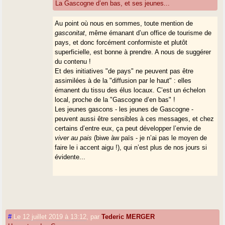
La Gascogne d’en bas, et ses jeunes...
Au point où nous en sommes, toute mention de
gasconitat
, même émanant d’un office de tourisme de
pays, et donc forcément conformiste et plutôt
superficielle, est bonne à prendre. A nous de suggérer
du contenu !
Et des initiatives "de pays" ne peuvent pas être
assimilées à de la "diffusion par le haut" : elles
émanent du tissu des élus locaux. C’est un échelon
local, proche de la "Gascogne d’en bas" !
Les jeunes gascons - les jeunes de Gascogne -
peuvent aussi être sensibles à ces messages, et chez
certains d’entre eux, ça peut développer l’envie de
viver au pais
(biwe àw païs - je n’ai pas le moyen de
faire le i accent aigu !), qui n’est plus de nos jours si
évidente...
#
Le 12 juillet 2019 à 13:12
,
par
Tederic MERGER