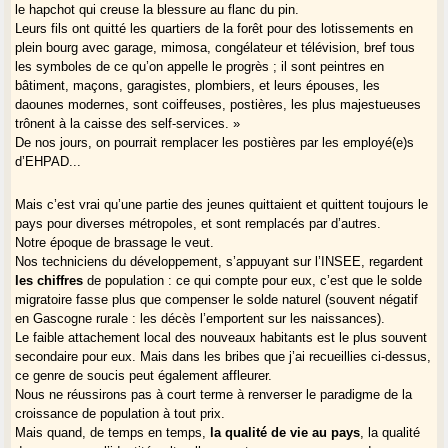
le hapchot qui creuse la blessure au flanc du pin.
Leurs fils ont quitté les quartiers de la forêt pour des lotissements en
plein bourg avec garage, mimosa, congélateur et télévision, bref tous
les symboles de ce qu’on appelle le progrès ; il sont peintres en
bâtiment, maçons, garagistes, plombiers, et leurs épouses, les
daounes modernes, sont coiffeuses, postières, les plus majestueuses
trônent à la caisse des self-services. »
De nos jours, on pourrait remplacer les postières par les employé(e)s
d’EHPAD...
Mais c’est vrai qu’une partie des jeunes quittaient et quittent toujours le
pays pour diverses métropoles, et sont remplacés par d’autres.
Notre époque de brassage le veut.
Nos techniciens du développement, s’appuyant sur l’INSEE, regardent
les chiffres
de population : ce qui compte pour eux, c’est que le solde
migratoire fasse plus que compenser le solde naturel (souvent négatif
en Gascogne rurale : les décès l’emportent sur les naissances).
Le faible attachement local des nouveaux habitants est le plus souvent
secondaire pour eux. Mais dans les bribes que j’ai recueillies ci-dessus,
ce genre de soucis peut également affleurer.
Nous ne réussirons pas à court terme à renverser le paradigme de la
croissance de population à tout prix.
Mais quand, de temps en temps,
la qualité de vie au pays
, la qualité