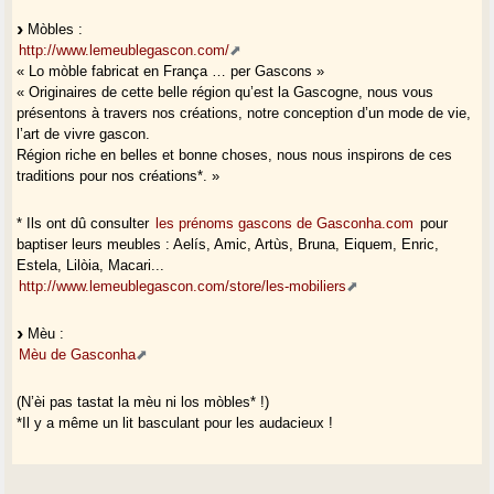
Mòbles :
http://www.lemeublegascon.com/
« Lo mòble fabricat en França … per Gascons »
« Originaires de cette belle région qu’est la Gascogne, nous vous
présentons à travers nos créations, notre conception d’un mode de vie,
l’art de vivre gascon.
Région riche en belles et bonne choses, nous nous inspirons de ces
traditions pour nos créations*. »
* Ils ont dû consulter
les prénoms gascons de Gasconha.com
pour
baptiser leurs meubles : Aelís, Amic, Artùs, Bruna, Eiquem, Enric,
Estela, Lilòia, Macari...
http://www.lemeublegascon.com/store/les-mobiliers
Mèu :
Mèu de Gasconha
(N’èi pas tastat la mèu ni los mòbles* !)
*Il y a même un lit basculant pour les audacieux !