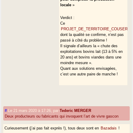
locale
»
Verdict :
Ce
PROJET_DE_TERRITOIRE_COUSERANS
dont la qualité se confirme, n’est pas
passé à côté du problème !
Il signale d’ailleurs la « chute des
exploitations bovins lait (13 à 5% en
20 ans) et bovins viandes dans une
moindre mesure ».
Quant aux solutions envisagées,
c’est une autre paire de manche !
#
Le 21 mars 2020 à 17:26
,
par
Tederic MERGER
Deux producteurs ou fabricants qui invoquent l’art de vivre gascon
Curieusement (j’ai pas fait exprès !), tous deux sont en
Bazadais
!