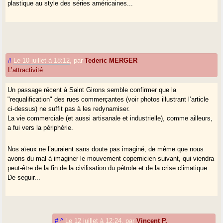
plastique au style des séries américaines...
#
Le 10 juillet à 18:12
,
par
Tederic MERGER
L’attractivité
Un passage récent à Saint Girons semble confirmer que la
"requalification" des rues commerçantes (voir photos illustrant l’article
ci-dessus) ne suffit pas à les redynamiser.
La vie commerciale (et aussi artisanale et industrielle), comme ailleurs,
a fui vers la périphérie.
Nos aïeux ne l’auraient sans doute pas imaginé, de même que nous
avons du mal à imaginer le mouvement copernicien suivant, qui viendra
peut-être de la fin de la civilisation du pétrole et de la crise climatique.
De seguir...
#
^
Le 12 juillet à 12:24
,
par
Vincent P.