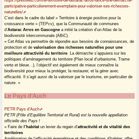
https://presselib.com/le-territoire-de-lastarac-arros-lance-une-demarche-
participative-particulierement-exemplaire-pour-valoriser-ses-richesses-
naturelles/
C’est dans le cadre du label « Territoire à énergie positive pour la
croissance verte » (TEPcv), que la Communauté de communes
d’
Astarac Arros en Gascogne
a initié la création d’un Atlas de la
biodiversité intercommunale (ABiC).
« Cet Atlas va permettre de répondre aux besoins de connaissances, de
protection et de
valorisation des richesses naturelles pour une
meilleure attractivité du territoire
. La démarche s’appuiera sur les
politiques d’aménagement du territoire (Plan local d’urbanisme, Trame
verte et bleue…), l’objectif est également de mieux connaître la
biodiversité pour mieux la protéger, la restaurer, et la gérer avec
efficacité. Il s’agit aussi de la valoriser par le tourisme, en particulier de
nature. »
Le Pays d’Auch
PETR Pays d’Auch
PETR (Pôle d’Equilibre Territorial et Rural) est la nouvelle appellation
officielle des Pays !
« Faire de
l’habitat
un levier du regain d’
attractivité et de vitalité des
territoires
Amélioration de l’efficacité énergétique et des conditions d’habiter, offre