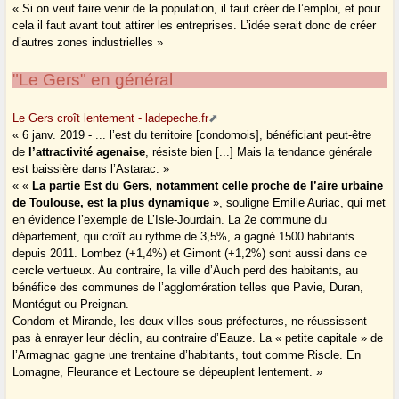
« Si on veut faire venir de la population, il faut créer de l’emploi, et pour
cela il faut avant tout attirer les entreprises. L’idée serait donc de créer
d’autres zones industrielles »
"Le Gers" en général
Le Gers croît lentement - ladepeche.fr
« 6 janv. 2019 - ... l’est du territoire [condomois], bénéficiant peut-être
de
l’attractivité agenaise
, résiste bien [...] Mais la tendance générale
est baissière dans l’Astarac. »
« «
La partie Est du Gers, notamment celle proche de l’aire urbaine
de Toulouse, est la plus dynamique
», souligne Emilie Auriac, qui met
en évidence l’exemple de L’Isle-Jourdain. La 2e commune du
département, qui croît au rythme de 3,5%, a gagné 1500 habitants
depuis 2011. Lombez (+1,4%) et Gimont (+1,2%) sont aussi dans ce
cercle vertueux. Au contraire, la ville d’Auch perd des habitants, au
bénéfice des communes de l’agglomération telles que Pavie, Duran,
Montégut ou Preignan.
Condom et Mirande, les deux villes sous-préfectures, ne réussissent
pas à enrayer leur déclin, au contraire d’Eauze. La « petite capitale » de
l’Armagnac gagne une trentaine d’habitants, tout comme Riscle. En
Lomagne, Fleurance et Lectoure se dépeuplent lentement. »