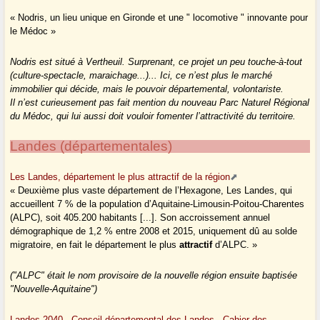
« Nodris, un lieu unique en Gironde et une " locomotive " innovante pour
le Médoc »
Nodris est situé à Vertheuil. Surprenant, ce projet un peu touche-à-tout
(culture-spectacle, maraichage...)... Ici, ce n’est plus le marché
immobilier qui décide, mais le pouvoir départemental, volontariste.
Il n’est curieusement pas fait mention du nouveau Parc Naturel Régional
du Médoc, qui lui aussi doit vouloir fomenter l’attractivité du territoire.
Landes (départementales)
Les Landes, département le plus attractif de la région
« Deuxième plus vaste département de l’Hexagone, Les Landes, qui
accueillent 7 % de la population d’Aquitaine-Limousin-Poitou-Charentes
(ALPC), soit 405.200 habitants [...]. Son accroissement annuel
démographique de 1,2 % entre 2008 et 2015, uniquement dû au solde
migratoire, en fait le département le plus
attractif
d’ALPC. »
("ALPC" était le nom provisoire de la nouvelle région ensuite baptisée
"Nouvelle-Aquitaine")
Landes 2040 - Conseil départemental des Landes - Cahier des