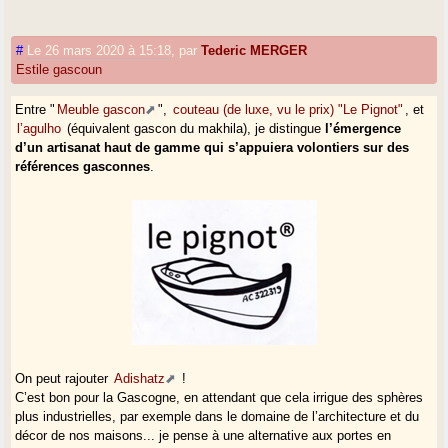
#
Le 26 mars 2020 à 15:18
,
par
Tederic MERGER
Estile gascoun
Entre "
Meuble gascon
",
couteau (de luxe, vu le prix) "Le Pignot"
, et
l’agulho
(équivalent gascon du makhila), je distingue
l’émergence
d’un artisanat haut de gamme qui s’appuiera volontiers sur des
références gasconnes
.
On peut rajouter
Adishatz
!
C’est bon pour la Gascogne, en attendant que cela irrigue des sphères
plus industrielles, par exemple dans le domaine de l’architecture et du
décor de nos maisons... je pense à une alternative aux portes en