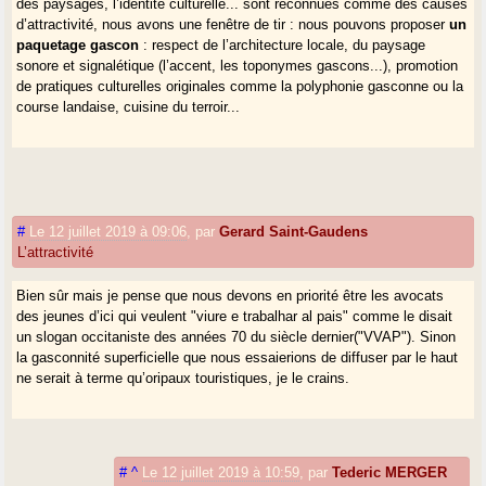
des paysages, l’identité culturelle... sont reconnues comme des causes
d’attractivité, nous avons une fenêtre de tir : nous pouvons proposer
un
paquetage gascon
: respect de l’architecture locale, du paysage
sonore et signalétique (l’accent, les toponymes gascons...), promotion
de pratiques culturelles originales comme la polyphonie gasconne ou la
course landaise, cuisine du terroir...
#
Le 12 juillet 2019 à 09:06
,
par
Gerard Saint-Gaudens
L’attractivité
Bien sûr mais je pense que nous devons en priorité être les avocats
des jeunes d’ici qui veulent "viure e trabalhar al pais" comme le disait
un slogan occitaniste des années 70 du siècle dernier("VVAP"). Sinon
la gasconnité superficielle que nous essaierions de diffuser par le haut
ne serait à terme qu’oripaux touristiques, je le crains.
#
^
Le 12 juillet 2019 à 10:59
,
par
Tederic MERGER