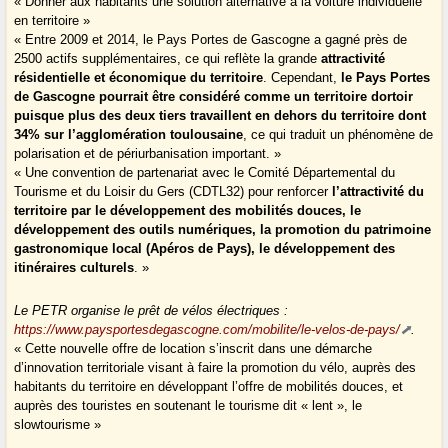
« Donner aux habitants une solution alternative à la voiture individuelle
en territoire »
« Entre 2009 et 2014, le Pays Portes de Gascogne a gagné près de
2500 actifs supplémentaires, ce qui reflète la grande
attractivité
résidentielle et économique du territoire
. Cependant,
le Pays Portes
de Gascogne pourrait être considéré comme un territoire dortoir
puisque plus des deux tiers travaillent en dehors du territoire dont
34% sur l’agglomération toulousaine
, ce qui traduit un phénomène de
polarisation et de périurbanisation important. »
« Une convention de partenariat avec le Comité Départemental du
Tourisme et du Loisir du Gers (CDTL32) pour renforcer
l’attractivité du
territoire par le développement des mobilités douces, le
développement des outils numériques, la promotion du patrimoine
gastronomique local (
Apéros de Pays
), le développement des
itinéraires culturels
. »
Le PETR organise le prêt de vélos électriques :
https://www.paysportesdegascogne.com/mobilite/le-velos-de-pays/
.
« Cette nouvelle offre de location s’inscrit dans une démarche
d’innovation territoriale visant à faire la promotion du vélo, auprès des
habitants du territoire en développant l’offre de mobilités douces, et
auprès des touristes en soutenant le tourisme dit « lent », le
slowtourisme »