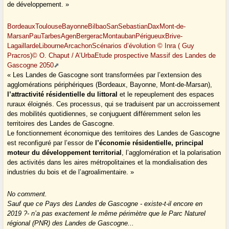
de développement. »
BordeauxToulouseBayonneBilbaoSanSebastianDaxMont-de-
MarsanPauTarbesAgenBergeracMontaubanPérigueuxBrive-
LagaillardeLibourneArcachonScénarios d’évolution © Inra ( Guy
Pracros)© O. Chaput / A’UrbaEtude prospective Massif des Landes de
Gascogne 2050
« Les Landes de Gascogne sont transformées par l’extension des
agglomérations périphériques (Bordeaux, Bayonne, Mont-de-Marsan),
l’attractivité résidentielle du littoral
et le repeuplement des espaces
ruraux éloignés. Ces processus, qui se traduisent par un accroissement
des mobilités quotidiennes, se conjuguent différemment selon les
territoires des Landes de Gascogne.
Le fonctionnement économique des territoires des Landes de Gascogne
est reconfiguré par l’essor de
l’économie résidentielle, principal
moteur du développement territorial
, l’agglomération et la polarisation
des activités dans les aires métropolitaines et la mondialisation des
industries du bois et de l’agroalimentaire. »
No comment.
Sauf que ce Pays des Landes de Gascogne - existe-t-il encore en
2019 ?- n’a pas exactement le même périmètre que le Parc Naturel
régional (PNR) des Landes de Gascogne...