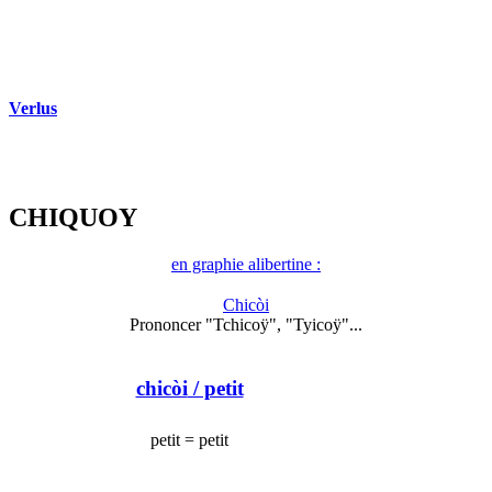
Verlus
CHIQUOY
en graphie alibertine :
Chicòi
Prononcer "Tchicoÿ", "Tyicoÿ"...
chicòi
/ petit
petit = petit