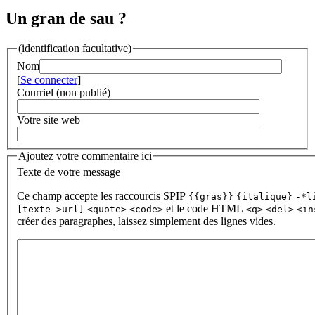
Un gran de sau ?
(identification facultative)
Nom
[
Se connecter
]
Courriel (non publié)
Votre site web
Ajoutez votre commentaire ici
Texte de votre message
Ce champ accepte les raccourcis SPIP
{{gras}}
{italique}
-*l
et le code HTML
[texte->url]
<quote>
<code>
<q>
<del>
<in
créer des paragraphes, laissez simplement des lignes vides.