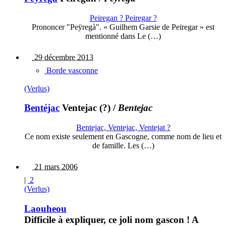
Peiregan ? Peiregar ?
Prononcer "Peÿregà". « Guilhem Garsie de Peiregar » est
mentionné dans Le (…)
29 décembre 2013
Borde vasconne
(Verlus)
Bentéjac
Ventejac (?)
/
Bentejac
Bentejac, Ventejac, Ventejat ?
Ce nom existe seulement en Gascogne, comme nom de lieu et
de famille. Les (…)
21 mars 2006
|
2
(Verlus)
Laouheou
Difficile à expliquer, ce joli nom gascon ! A