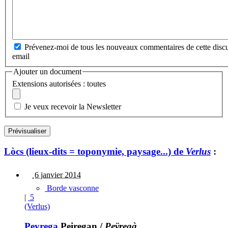
Prévenez-moi de tous les nouveaux commentaires de cette discu
email
Ajouter un document
Extensions autorisées : toutes
Je veux recevoir la Newsletter
Lòcs (lieux-dits = toponymie, paysage...) de
Verlus
:
6 janvier 2014
Borde vasconne
|
5
(Verlus)
Peyrega
Peiregan
/
Peÿregà