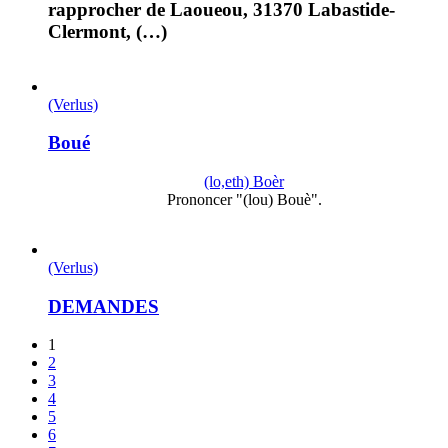
rapprocher de Laoueou, 31370 Labastide-
Clermont, (…)
(Verlus)
Boué
(lo,eth) Boèr
Prononcer "(lou) Bouè".
(Verlus)
DEMANDES
1
2
3
4
5
6