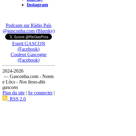
Instagram
Podcasts sur Ràdio País
@gasconha.com (Bluesky)
Esprit GASCON
(Facebook)
Couleur Gascogne
(Facebook)
2024-2026
— Gasconha.com - Noms
e Lòcs -
Nos lieux-dits
gascons
Plan du site
|
Se connecter
|
RSS 2.0