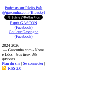
Podcasts sur Ràdio País
@gasconha.com (Bluesky)
Esprit GASCON
(Facebook)
Couleur Gascogne
(Facebook)
2024-2026
— Gasconha.com - Noms
e Lòcs -
Nos lieux-dits
gascons
Plan du site
|
Se connecter
|
RSS 2.0