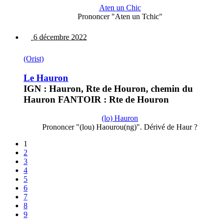
Aten un Chic
Prononcer "Aten un Tchic"
6 décembre 2022
(Orist)
Le Hauron
IGN : Hauron, Rte de Houron, chemin du
Hauron FANTOIR : Rte de Houron
(lo) Hauron
Prononcer "(lou) Haourou(ng)". Dérivé de Haur ?
1
2
3
4
5
6
7
8
9