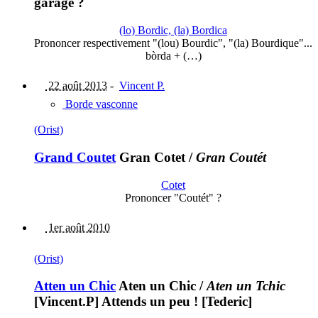
garage ?
(lo) Bordic, (la) Bordica
Prononcer respectivement "(lou) Bourdic", "(la) Bourdique"...
bòrda + (…)
22 août 2013
-
Vincent P.
Borde vasconne
(Orist)
Grand Coutet
Gran Cotet
/
Gran Coutét
Cotet
Prononcer "Coutét" ?
1er août 2010
(Orist)
Atten un Chic
Aten un Chic
/
Aten un Tchic
[Vincent.P] Attends un peu ! [Tederic]