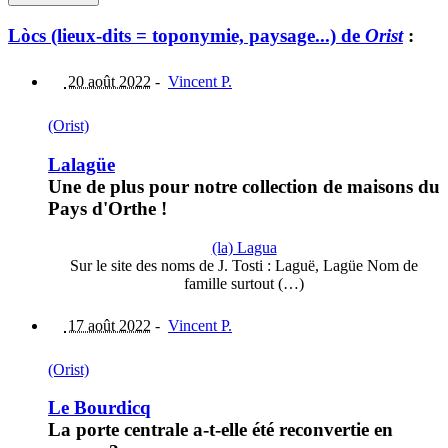
Lòcs (lieux-dits = toponymie, paysage...) de
Orist
:
20 août 2022
-
Vincent P.
(Orist)
Lalagüe
Une de plus pour notre collection de maisons du
Pays d'Orthe !
(la) Lagua
Sur le site des noms de J. Tosti : Laguë, Lagüe Nom de
famille surtout (…)
17 août 2022
-
Vincent P.
(Orist)
Le Bourdicq
La porte centrale a-t-elle été reconvertie en