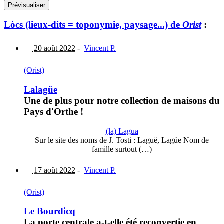
Lòcs (lieux-dits = toponymie, paysage...) de
Orist
:
20 août 2022
-
Vincent P.
(Orist)
Lalagüe
Une de plus pour notre collection de maisons du
Pays d'Orthe !
(la) Lagua
Sur le site des noms de J. Tosti : Laguë, Lagüe Nom de
famille surtout (…)
17 août 2022
-
Vincent P.
(Orist)
Le Bourdicq
La porte centrale a-t-elle été reconvertie en