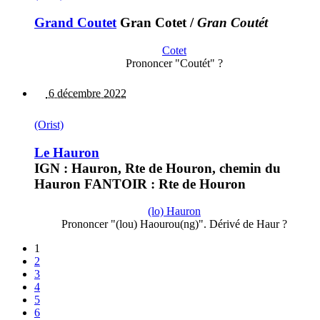
Grand Coutet
Gran Cotet
/
Gran Coutét
Cotet
Prononcer "Coutét" ?
6 décembre 2022
(Orist)
Le Hauron
IGN : Hauron, Rte de Houron, chemin du
Hauron FANTOIR : Rte de Houron
(lo) Hauron
Prononcer "(lou) Haourou(ng)". Dérivé de Haur ?
1
2
3
4
5
6