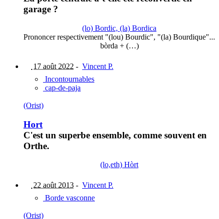
garage ?
(lo) Bordic, (la) Bordica
Prononcer respectivement "(lou) Bourdic", "(la) Bourdique"...
bòrda + (…)
17 août 2022
-
Vincent P.
Incontournables
cap-de-paja
(Orist)
Hort
C'est un superbe ensemble, comme souvent en
Orthe.
(lo,eth) Hòrt
22 août 2013
-
Vincent P.
Borde vasconne
(Orist)