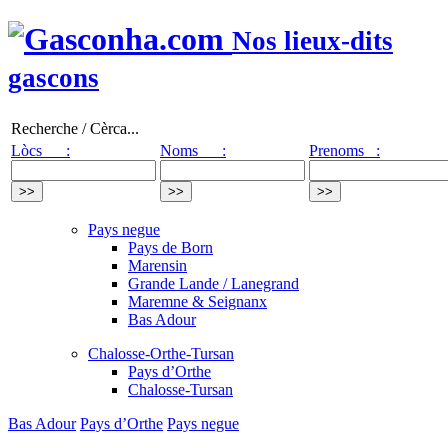
Nos lieux-dits
gascons
Recherche / Cèrca...
Lòcs :
Noms :
Prenoms :
Pays negue
Pays de Born
Marensin
Grande Lande / Lanegrand
Maremne & Seignanx
Bas Adour
Chalosse-Orthe-Tursan
Pays d’Orthe
Chalosse-Tursan
Bas Adour
Pays d’Orthe
Pays negue