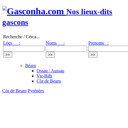
Nos lieux-dits
gascons
Recherche / Cèrca...
Lòcs :
Noms :
Prenoms :
Béarn
Ossau / Aussau
Vic-Bilh
Còr de Bearn
Còr de Bearn
Pyrénées