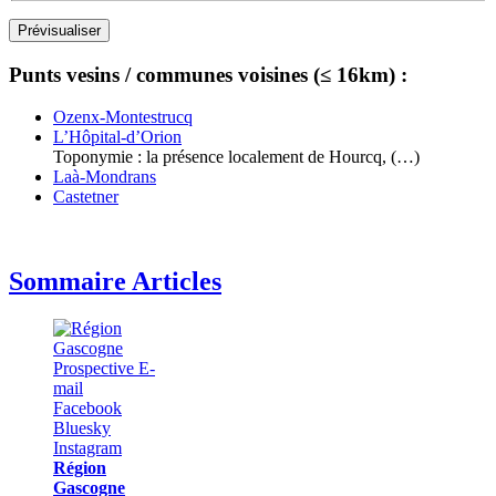
Punts vesins / communes voisines (≤ 16km) :
Ozenx-Montestrucq
L’Hôpital-d’Orion
Toponymie : la présence localement de Hourcq, (…)
Laà-Mondrans
Castetner
Sommaire Articles
Région
Gascogne