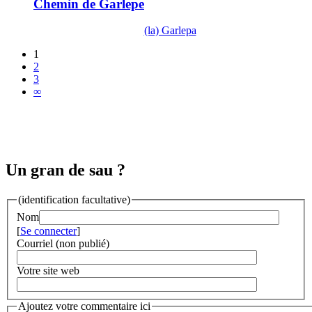
Chemin de Garlepe
(la) Garlepa
1
2
3
∞
Un gran de sau ?
(identification facultative)
Nom
[
Se connecter
]
Courriel (non publié)
Votre site web
Ajoutez votre commentaire ici