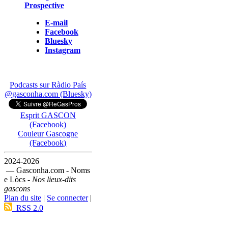
Prospective
E-mail
Facebook
Bluesky
Instagram
Podcasts sur Ràdio País
@gasconha.com (Bluesky)
Esprit GASCON
(Facebook)
Couleur Gascogne
(Facebook)
2024-2026
— Gasconha.com - Noms
e Lòcs -
Nos lieux-dits
gascons
Plan du site
|
Se connecter
|
RSS 2.0