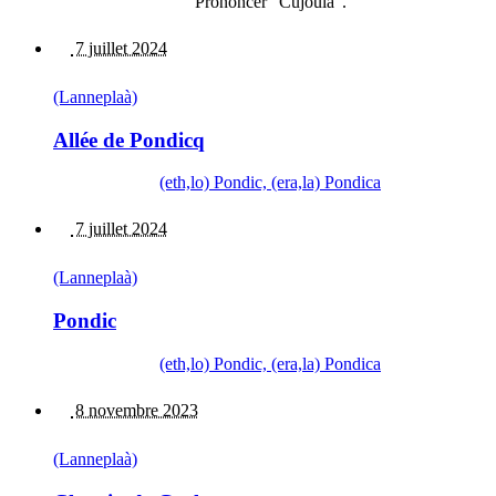
Prononcer "Cujoulà".
7 juillet 2024
(Lanneplaà)
Allée de Pondicq
(eth,lo) Pondic, (era,la) Pondica
7 juillet 2024
(Lanneplaà)
Pondic
(eth,lo) Pondic, (era,la) Pondica
8 novembre 2023
(Lanneplaà)