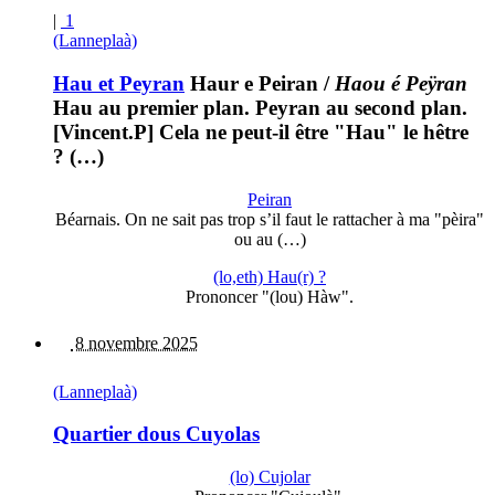
|
1
(Lanneplaà)
Hau et Peyran
Haur e Peiran
/
Haou é Peÿran
Hau au premier plan. Peyran au second plan.
[Vincent.P] Cela ne peut-il être "Hau" le hêtre
? (…)
Peiran
Béarnais. On ne sait pas trop s’il faut le rattacher à ma "pèira"
ou au (…)
(lo,eth) Hau(r) ?
Prononcer "(lou) Hàw".
8 novembre 2025
(Lanneplaà)
Quartier dous Cuyolas
(lo) Cujolar