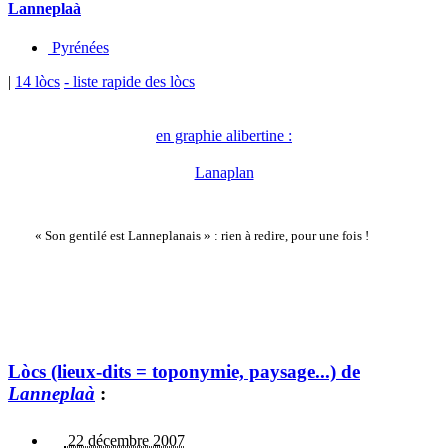
Lanneplaà
Pyrénées
|
14 lòcs
- liste rapide des lòcs
en graphie alibertine :
Lanaplan
« Son gentilé est Lanneplanais » : rien à redire, pour une fois !
Lòcs (lieux-dits = toponymie, paysage...) de
Lanneplaà
:
22 décembre 2007