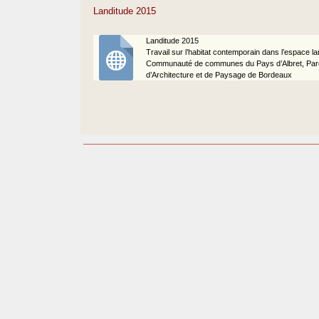
Landitude 2015
Landitude 2015
Travail sur l’habitat contemporain dans l’espace la
Communauté de communes du Pays d’Albret, Parc 
d’Architecture et de Paysage de Bordeaux