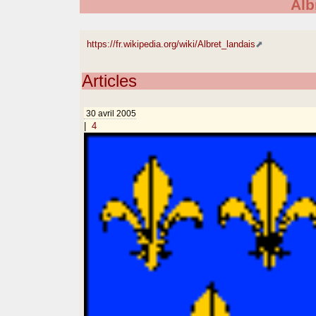
Alb
https://fr.wikipedia.org/wiki/Albret_landais
Articles
30 avril 2005
|
4