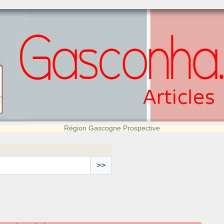
Région Gascogne Prospective
>>