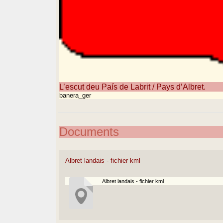
L’escut deu País de Labrit / Pays d’Albret.
banera_ger
Documents
Albret landais - fichier kml
Albret landais - fichier kml