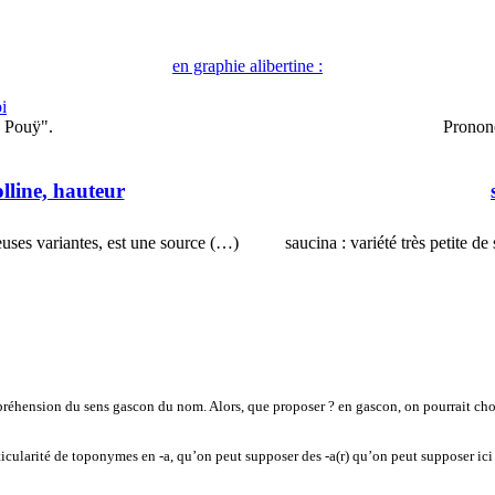
en graphie alibertine :
oi
) Pouÿ".
Pronon
olline, hauteur
uses variantes, est une source (…)
saucina : variété très petite d
réhension du sens gascon du nom. Alors, que proposer ? en gascon, on pourrait choi
ularité de toponymes en -a, qu’on peut supposer des -a(r) qu’on peut supposer ici