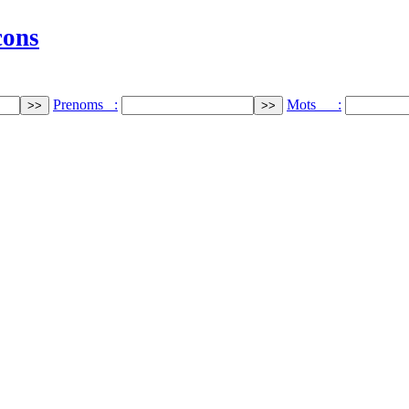
cons
Prenoms :
Mots :