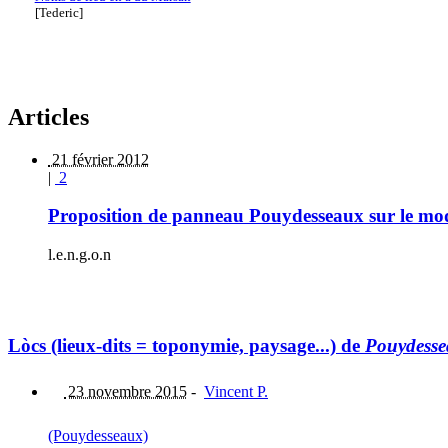
[Tederic]
Articles
21 février 2012
|
2
Proposition de panneau Pouydesseaux sur le m
l.e.n.g.o.n
Lòcs (lieux-dits = toponymie, paysage...) de
Pouydess
23 novembre 2015
-
Vincent P.
(Pouydesseaux)