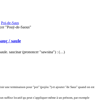
Poi-de-Saus
cer "Pouÿ-de-Saous"
sauç
/ saule
e saule. saucinar (prononcer "sawsina") : (…)
sir une terminaison pour "poi" (pojòu ?) et ajouter "de Saus" quand on est
 un suffixe locatif qu peut s’appliquer même à un prénom, par exemple