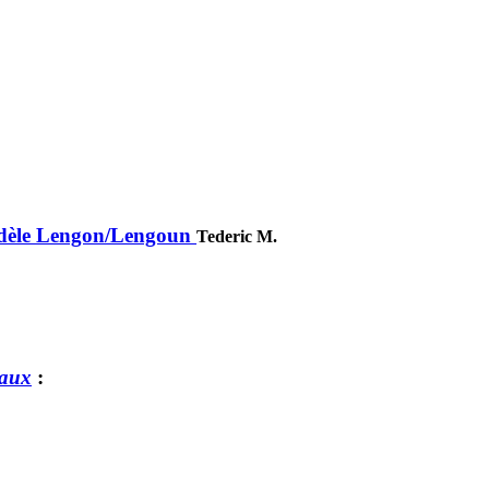
odèle Lengon/Lengoun
Tederic M.
eaux
: