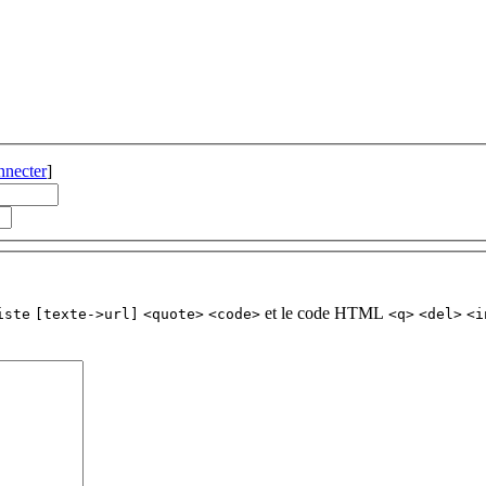
nnecter
]
et le code HTML
iste
[texte->url]
<quote>
<code>
<q>
<del>
<i