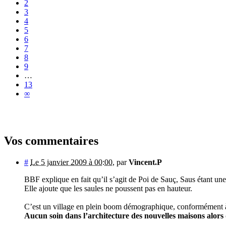
2
3
4
5
6
7
8
9
…
13
∞
Vos commentaires
#
Le 5 janvier 2009 à 00:00
,
par
Vincent.P
BBF explique en fait qu’il s’agit de Poi de Sauç, Saus étant un
Elle ajoute que les saules ne poussent pas en hauteur.
C’est un village en plein boom démographique, conformément à l
Aucun soin dans l’architecture des nouvelles maisons alors q