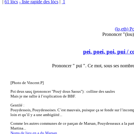
|
61 lòcs
- liste rapide des lòcs
|
1
(lo,eth) P
Prononcer "(lou
pei, poei, poi, pui
/ c
Prononcer " puï ". Ce mot, sous ses nombre
[Photo de Vincent.P]
Poi deus sauç (prononcer "Pouÿ dous Saous") : colline des saules
Mais je me rallie à l’explication de BBF.
Gentilé :
Pouydessois, Pouydessoises. C’est mauvais, puisque ça se fonde sur l’incomp
loin et qu’il y a une ambigüité...
Comme les autres communes de ce parçan de Marsan, Pouydesseaux a la partic
Martina...
Noms de lieu en a du Marsan