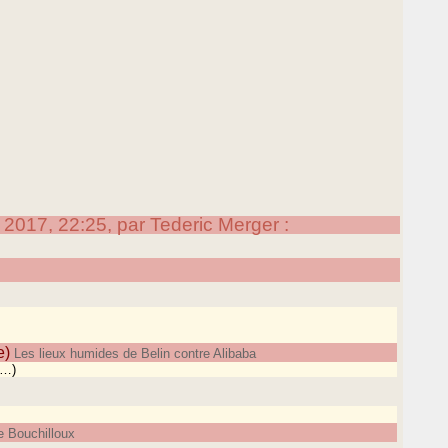
017, 22:25, par Tederic Merger :
e)
Les lieux humides de Belin contre Alibaba
(…)
e Bouchilloux