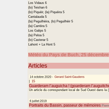
Los Vidaus 6
(lo) Teishan 6
(lo) Piquèir, (la) Piquèira 5
Cantalauda 5
(la) Peguilhèira, (lo) Peguilhèir 5
(la) Carrèira 5
Los Galips 5
(la) Peloa 5
(lo) Casterar 5
Lahont + La Hont 5
Météo du Pays de Buch, 25 décembre 2
Articles
14 octobre 2020
-
Gerard Saint-Gaudens
|
15
Guarderam l’auguicha ! (goarderam l’auguitch
Un article du correspondant local de Sud Ouest dans la 
6 juillet 2019
Portraits du Bassin, passeur de mémoires
Pierr