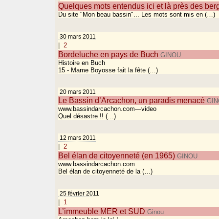
Quelques mots entendus ici et là près des ber
Du site "Mon beau bassin"... Les mots sont mis en (…)
30 mars 2011
|
2
Bordeluche en pays de Buch
GINOU
Histoire en Buch
15 - Mame Boyosse fait la fête (…)
20 mars 2011
Le Bassin d’Arcachon, un paradis menacé
GIN
www.bassindarcachon.com—video
Quel désastre !! (…)
12 mars 2011
|
2
Bel élan de citoyenneté (en 1965)
GINOU
www.bassindarcachon.com
Bel élan de citoyenneté de la (…)
25 février 2011
|
1
L’immeuble MER et SUD
Ginou