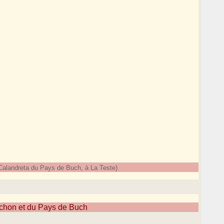
Calandreta du Pays de Buch, à La Teste)
achon et du Pays de Buch