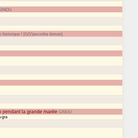
GINOU
om historique ! [G(V)asconha doman]
n pendant la grande marée
GINOU
a-gra