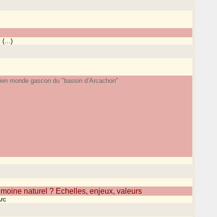
t (…)
ien monde gascon du "bassin d’Arcachon"
oine naturel ? Echelles, enjeux, valeurs
Arc