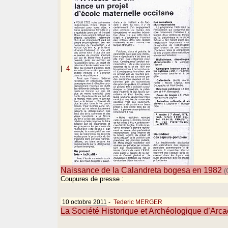
|
4
Naissance de la Calandreta bogesa en 1982
(
Coupures de presse :
10 octobre 2011
-
Tederic MERGER
La Société Historique et Archéologique d’Arc