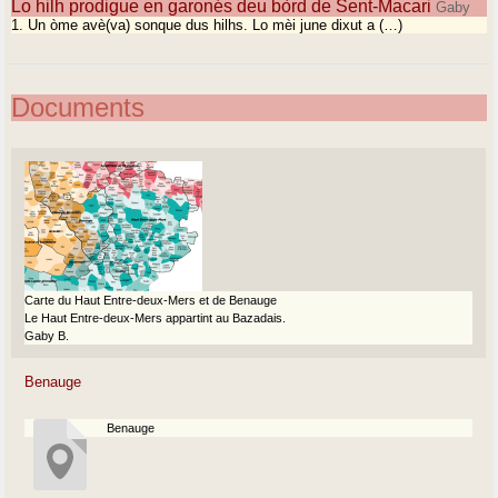
Lo hilh prodigue en garonés deu bòrd de Sent-Macari
Gaby
1. Un òme avè(va) sonque dus hilhs. Lo mèi june dixut a (…)
Documents
Carte du Haut Entre-deux-Mers et de Benauge
Le Haut Entre-deux-Mers appartint au Bazadais.
Gaby B.
Benauge
Benauge