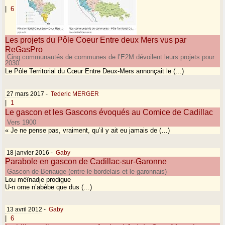
|
6
Les projets du Pôle Coeur Entre deux Mers vus par
ReGasPro
Cinq communautés de communes de l’E2M dévoilent leurs projets pour
2030
Le Pôle Territorial du Cœur Entre Deux-Mers annonçait le (…)
27 mars 2017
-
Tederic MERGER
|
1
Le gascon et les Gascons évoqués au Comice de Cadillac
Vers 1900
« Je ne pense pas, vraiment, qu’il y ait eu jamais de (…)
18 janvier 2016
-
Gaby
Parabole en gascon de Cadillac-sur-Garonne
Gascon de Benauge (entre le bordelais et le garonnais)
Lou méïnadje prodigue
U-n ome n’abèbe que dus (…)
13 avril 2012
-
Gaby
|
6