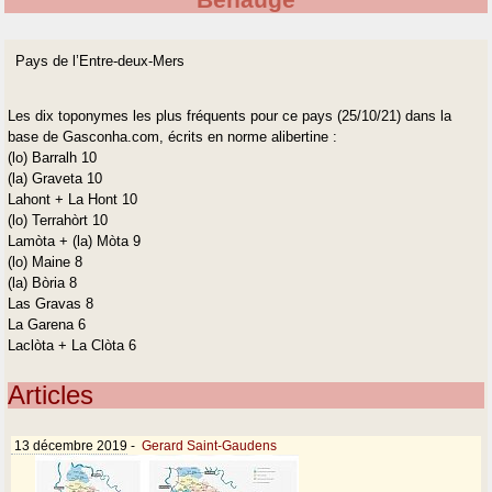
Benauge
Pays de l’Entre-deux-Mers
Les dix toponymes les plus fréquents pour ce pays (25/10/21) dans la
base de Gasconha.com, écrits en norme alibertine :
(lo) Barralh 10
(la) Graveta 10
Lahont + La Hont 10
(lo) Terrahòrt 10
Lamòta + (la) Mòta 9
(lo) Maine 8
(la) Bòria 8
Las Gravas 8
La Garena 6
Laclòta + La Clòta 6
Articles
13 décembre 2019
-
Gerard Saint-Gaudens