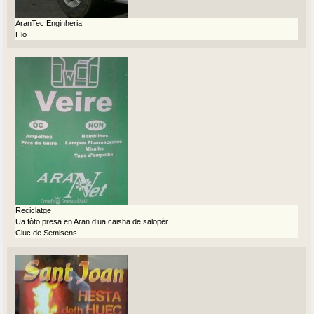
AranTec Enginheria
Hlo
Reciclatge
Ua fòto presa en Aran d’ua caisha de salopèr.
Cluc de Semisens