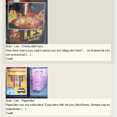
Aran - Les - Crema deth haro
Pera Sent Joan a Les (que’s passa sus era "plaça der Haro"... : es Aranesi de Les
non prononcian (…)
Txatti
Aran - Les - Paperòles
Paperòles sus era veiria dera "Casa dera Vila" de Les (Val d’Aran). Sonque cap es
organismes (…)
Txatti