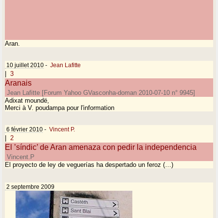
Aran.
10 juillet 2010
-
Jean Lafitte
|
3
Aranais
Jean Lafitte [Forum Yahoo GVasconha-doman 2010-07-10 n° 9945]
Adixat moundë,
Merci à V. poudampa pour l'information
6 février 2010
-
Vincent P.
|
2
El ’síndic’ de Aran amenaza con pedir la independencia
Vincent.P
El proyecto de ley de veguerías ha despertado un feroz (…)
2 septembre 2009