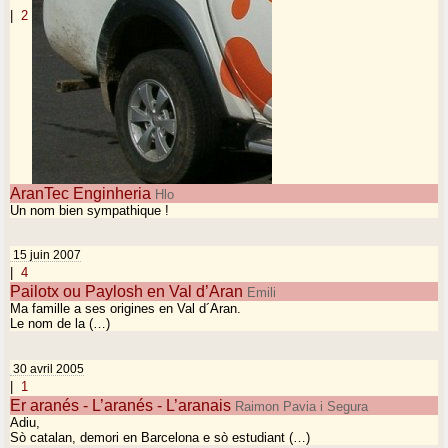
|
2
AranTec Enginheria
Hlo
Un nom bien sympathique !
15 juin 2007
|
4
Pailotx ou Paylosh en Val d’Aran
Emili
Ma famille a ses origines en Val d´Aran.
Le nom de la (…)
30 avril 2005
|
1
Er aranés - L’aranés - L’aranais
Raimon Pavia i Segura
Adiu,
Sò catalan, demori en Barcelona e sò estudiant (…)