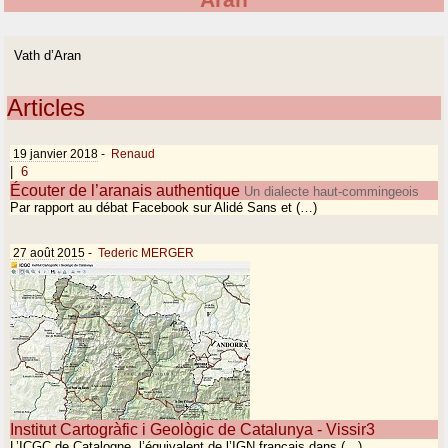
Aran
Vath d’Aran
Articles
19 janvier 2018
-
Renaud
|
6
Écouter de l’aranais authentique
Un dialecte haut-commingeois
Par rapport au débat Facebook sur Alidé Sans et (…)
27 août 2015
-
Tederic MERGER
Institut Cartogràfic i Geològic de Catalunya - Vissir3
L’ICGC de Catalogne, l’équivalent de l’IGN français dans (…)