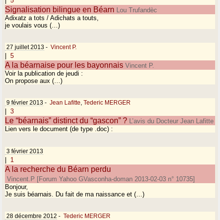
|
5
Signalisation bilingue en Béarn
Lou Trufandèc
Adixatz a tots / Adichats a touts,
je voulais vous (…)
27 juillet 2013
-
Vincent P.
|
5
A la béarnaise pour les bayonnais
Vincent P.
Voir la publication de jeudi :
On propose aux (…)
9 février 2013
-
Jean Lafitte
,
Tederic MERGER
|
3
Le “béarnais” distinct du “gascon” ?
L’avis du Docteur Jean Lafitte
Lien vers le document (de type .doc) :
3 février 2013
|
1
A la recherche du Béarn perdu
Vincent.P [Forum Yahoo GVasconha-doman 2013-02-03 n° 10735]
Bonjour,
Je suis béarnais. Du fait de ma naissance et (…)
28 décembre 2012
-
Tederic MERGER