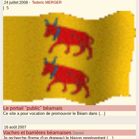
24 juillet 2008
-
Tederic MERGER
|
5
Le portail "public" béarnais
Ce site a pour vocation de promouvoir le Béarn dans (…)
16 août 2007
Vaches et barrières béarnaises
Daniel
Je recherche (forme d’un drapeau) le blason représentant (…)