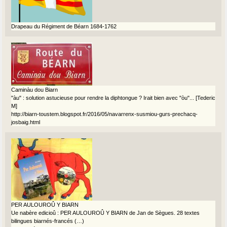
Drapeau du Régiment de Béarn 1684-1762
Caminàu dou Biarn
"àu" : solution astucieuse pour rendre la diphtongue ? Irait bien avec "òu"... [Tederic
M]
http://biarn-toustem.blogspot.fr/2016/05/navarrenx-susmiou-gurs-prechacq-
josbaig.html
PER AULOUROÛ Y BIARN
Ue nabère edicioû : PER AULOUROÛ Y BIARN de Jan de Sègues. 28 textes
bilingues biarnés-francés (…)