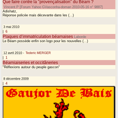
Que faire contre la "provençalisation" du Béarn ?
Vincent.P [Forum Yahoo GVasconha-doman 2010-05-16 n° 9887]
Adishatz,
Réponse policée mais décevante dans les (…)
3 mai 2010
|
6
Plaques d’immatriculation béarnaises
Laborde
Le Béarn possède enfin son logo pour les nouvelles (…)
12 avril 2010
-
Tederic MERGER
|
1
Béarniaiseries et occitâneries
"Réflexions autour du peuple gascon"
8 décembre 2009
|
4