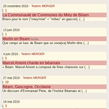
25 novembre 2010
-
Tederic MERGER
|
1
La Communauté de Communes du Miey de Béarn
Bravo pour le nom ("miey/miei" = "milieu" en gascon), (…)
13 juin 2010
|
1
Morlin en Bearn
lucila
Que cerqui un luoc de Bearn que se sona(va) Morlin dins (…)
4 juin 2010
-
Tederic MERGER
|
5
Marcel Amont chante en béarnais
« Béarn. Marcel Amont a composé de fines chansons sur (…)
27 mai 2010
-
Tederic MERGER
|
10
Béarn, Gascogne, Occitanie
Un discours d’Emmanuel Pène, de l’Institut Béarnais et (…)
16 mai 2010
|
3