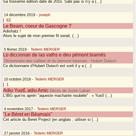
Sa troisième édition date de 2015. Sabi pas si n’y a (…)
14 décembre 2019
-
joseph
|
63
Le Bearn, coeur de Gascogne ?
Adishatz !
Alors le sujet de mon premier fil serait, (…)
5 février 2019
-
Tederic MERGER
Lo diccionari de las vaths e deu pèmont biarnés
Dictionnaire des vallées et du piémont béarnais - Hubert Dutech
Ce dictionnaire d’Hubert Dutech est sorti il y a (…)
10 octobre 2018
-
Tederic MERGER
|
1
Adiu Yustî, adiu Amic
Décès de Justin Laban
L’IBG que’ns aprén "aqueste machante noubèle" : « Yustî (…)
4 novembre 2017
-
Tederic MERGER
"Le Béret en Béarnais"
Cet article du Beret Project (en anglais ; utiliser si (…)
27 janvier 2016
-
Tederic MERGER