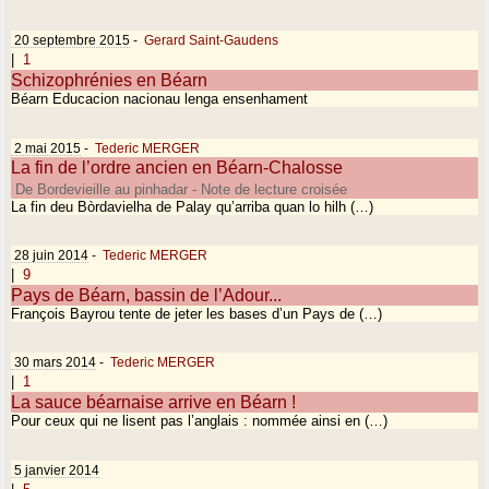
20 septembre 2015
-
Gerard Saint-Gaudens
|
1
Schizophrénies en Béarn
Béarn Educacion nacionau lenga ensenhament
2 mai 2015
-
Tederic MERGER
La fin de l’ordre ancien en Béarn-Chalosse
De Bordevieille au pinhadar - Note de lecture croisée
La fin deu Bòrdavielha de Palay qu’arriba quan lo hilh (…)
28 juin 2014
-
Tederic MERGER
|
9
Pays de Béarn, bassin de l’Adour...
François Bayrou tente de jeter les bases d’un Pays de (…)
30 mars 2014
-
Tederic MERGER
|
1
La sauce béarnaise arrive en Béarn !
Pour ceux qui ne lisent pas l’anglais : nommée ainsi en (…)
5 janvier 2014