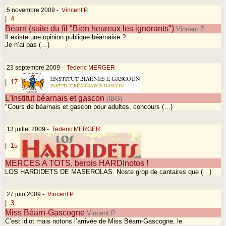
5 novembre 2009
-
Vincent P.
|
4
Béarn (suite du fil "Bien heureux les ignorants")
Vincent.P
Il existe une opinion publique béarnaise ?
Je n’ai pas (…)
23 septembre 2009
-
Tederic MERGER
|
17
L’Institut béarnais et gascon
(IBG)
"Cours de béarnais et gascon pour adultes, concours (…)
13 juillet 2009
-
Tederic MERGER
|
15
MERCES A TOTS, berois HARDInotos !
LOS HARDIDETS DE MASEROLAS. Noste grop de cantaires que (…)
27 juin 2009
-
Vincent P.
|
3
Miss Béarn-Gascogne
Vincent.P
C’est idiot mais notons l’arrivée de Miss Béarn-Gascogne, le