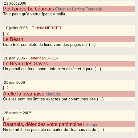
23 août 2006
Petit proverbe béarnais
Christian Larricq-Fourcade
Tout pelut qu’a vertut !pelut = poilu
10 juillet 2006
-
Tederic MERGER
|
2
Le Béarn
Liste très complète de liens vers des pages sur (…)
26 juin 2006
-
Tederic MERGER
Le Béarn des Gaves
Un portail qui fonctionne : info bien ciblée et à jour. (…)
21 juin 2006
|
2
Arette la béarnaise
Marquès
Quelles sont les limites exactes par communes des (…)
28 octobre 2005
|
3
Béarnais, défendez votre patrimoine !
Sempé
Ne serait-il pas possible de parler de Béarnais ou de (…)