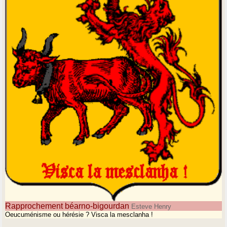
Rapprochement béarno-bigourdan
Esteve Henry
Oeucuménisme ou hérésie ? Visca la mesclanha !