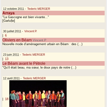
12 octobre 2011
-
Tederic MERGER
Arraya
"La Gascogne est bien vivante..."
[Garlu§e]
30 juillet 2011
-
Vincent P.
|
6
Oliviers en Béarn
Vincent.P
Nouvelle mode d’aménagement urbain en Béarn : des (…)
23 juin 2011
-
Tederic MERGER
|
13
Le Béarn avant le Pétrole
"Qu’il était beau, ma sœur, le doux pays de notre (…)
12 avril 2011
-
Tederic MERGER
|
18