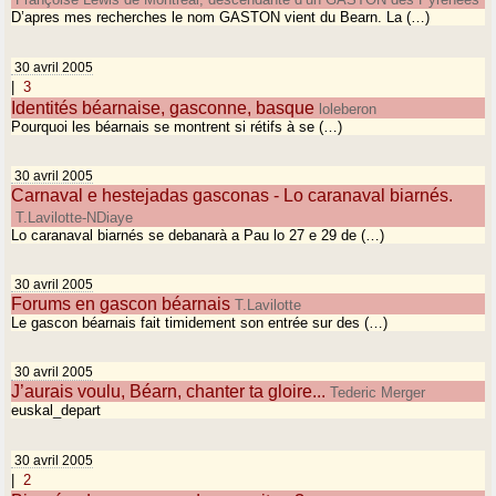
D’apres mes recherches le nom GASTON vient du Bearn. La (…)
30 avril 2005
|
3
Identités béarnaise, gasconne, basque
loleberon
Pourquoi les béarnais se montrent si rétifs à se (…)
30 avril 2005
Carnaval e hestejadas gasconas - Lo caranaval biarnés.
T.Lavilotte-NDiaye
Lo caranaval biarnés se debanarà a Pau lo 27 e 29 de (…)
30 avril 2005
Forums en gascon béarnais
T.Lavilotte
Le gascon béarnais fait timidement son entrée sur des (…)
30 avril 2005
J’aurais voulu, Béarn, chanter ta gloire...
Tederic Merger
euskal_depart
30 avril 2005
|
2