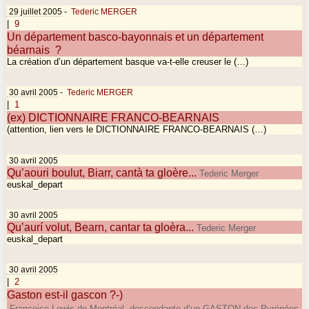
29 juillet 2005
-
Tederic MERGER
|
9
Un département basco-bayonnais et un département
béarnais ?
La création d’un département basque va-t-elle creuser le (…)
30 avril 2005
-
Tederic MERGER
|
1
(ex) DICTIONNAIRE FRANCO-BEARNAIS
(attention, lien vers le DICTIONNAIRE FRANCO-BEARNAIS (…)
30 avril 2005
Qu’aouri boulut, Biarr, cantà ta gloère...
Tederic Merger
euskal_depart
30 avril 2005
Qu’aurí volut, Bearn, cantar ta gloèra...
Tederic Merger
euskal_depart
30 avril 2005
|
2
Gaston est-il gascon ?-)
Françoise Lewis de Montréal, descendante d’un GASTON des Pyrénées