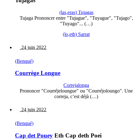
Tujagas
(las,eras) Tujagas
Tujaga Prononcer entre "Tujague", "Tuyague", "Tujago",
"Tuyago"... (…)
(lo,eth) Sarrat
24 juin 2022
(Benqué)
Courrège Longue
Correjalonga
Prononcer "Courréjeloungue" ou "Courréjoloungo". Une
correja, c’est déjà (…)
24 juin 2022
(Benqué)
Cap det Pouey
Eth Cap deth Poei