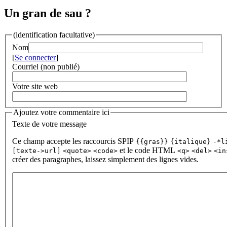
Un gran de sau ?
(identification facultative)
Nom
[
Se connecter
]
Courriel (non publié)
Votre site web
Ajoutez votre commentaire ici
Texte de votre message
Ce champ accepte les raccourcis SPIP
{{gras}}
{italique}
-*l
et le code HTML
[texte->url]
<quote>
<code>
<q>
<del>
<in
créer des paragraphes, laissez simplement des lignes vides.