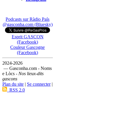
Podcasts sur Ràdio País
@gasconha.com (Bluesky)
Esprit GASCON
(Facebook)
Couleur Gascogne
(Facebook)
2024-2026
— Gasconha.com - Noms
e Lòcs -
Nos lieux-dits
gascons
Plan du site
|
Se connecter
|
RSS 2.0