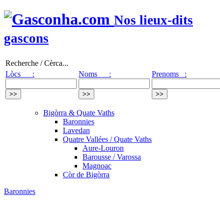
Nos lieux-dits
gascons
Recherche / Cèrca...
Lòcs :
Noms :
Prenoms :
Bigòrra & Quate Vaths
Baronnies
Lavedan
Quatre Vallées / Quate Vaths
Aure-Louron
Barousse / Varossa
Magnoac
Còr de Bigòrra
Baronnies