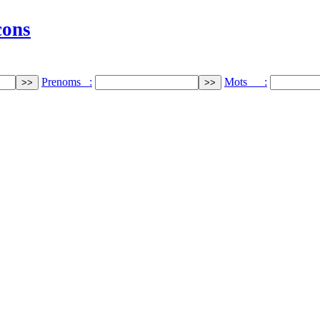
cons
Prenoms :
Mots :