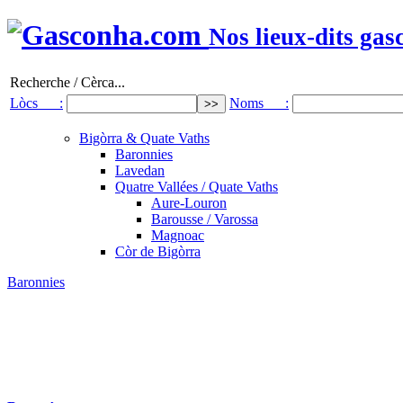
Nos lieux-dits gas
Recherche / Cèrca...
Lòcs :
Noms :
Bigòrra & Quate Vaths
Baronnies
Lavedan
Quatre Vallées / Quate Vaths
Aure-Louron
Barousse / Varossa
Magnoac
Còr de Bigòrra
Baronnies