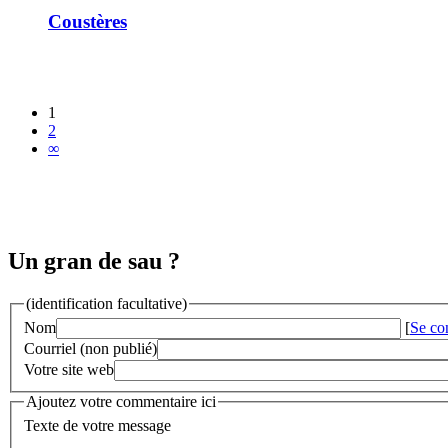
Coustères
1
2
∞
Un gran de sau ?
(identification facultative)
Nom
[
Se co
Courriel (non publié)
Votre site web
Ajoutez votre commentaire ici
Texte de votre message