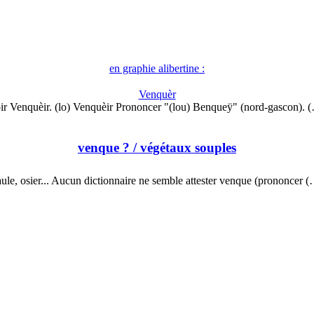
en graphie alibertine :
Venquèr
ir Venquèir. (lo) Venquèir Prononcer "(lou) Benqueÿ" (nord-gascon). 
venque ?
/ végétaux souples
ule, osier... Aucun dictionnaire ne semble attester venque (prononcer 