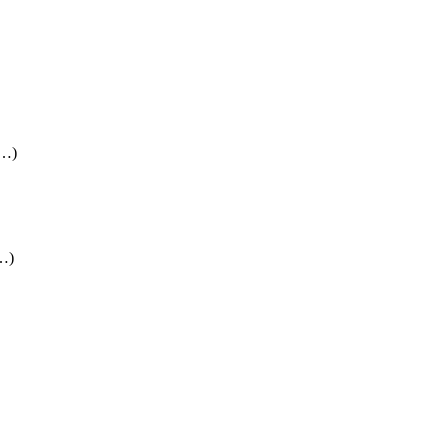
(…)
(…)