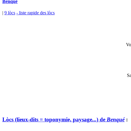
Benqué
|
9 lòcs
- liste rapide des lòcs
Vo
Sa
Lòcs (lieux-dits = toponymie, paysage...) de
Benqué
: