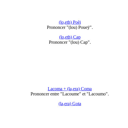
(lo,eth) Poèi
Prononcer "(lou) Poueÿ".
(lo,eth) Cap
Prononcer "(lou) Cap".
Lacoma + (la,era) Coma
Prononcer entre "Lacoume" et "Lacoumo".
(la,era) Gota