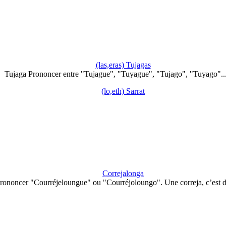
(las,eras) Tujagas
Tujaga Prononcer entre "Tujague", "Tuyague", "Tujago", "Tuyago"..
(lo,eth) Sarrat
Correjalonga
rononcer "Courréjeloungue" ou "Courréjoloungo". Une correja, c’est 