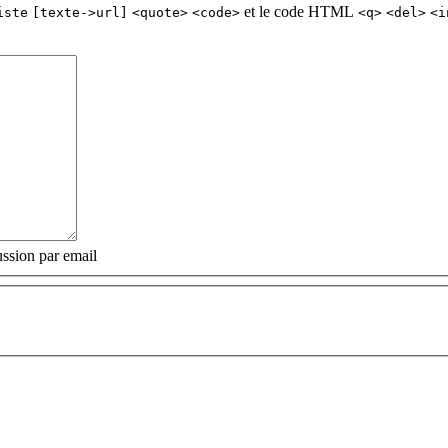
et le code HTML
iste
[texte->url]
<quote>
<code>
<q>
<del>
<i
ssion par email