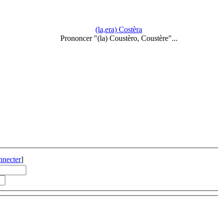
(la,era) Costèra
Prononcer "(la) Coustèro, Coustère"...
nnecter
]