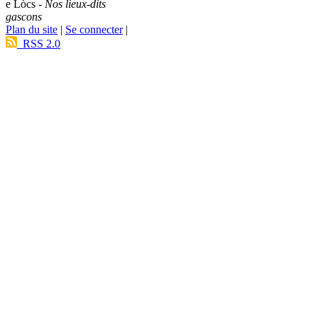
e Lòcs -
Nos lieux-dits
gascons
Plan du site
|
Se connecter
|
RSS 2.0