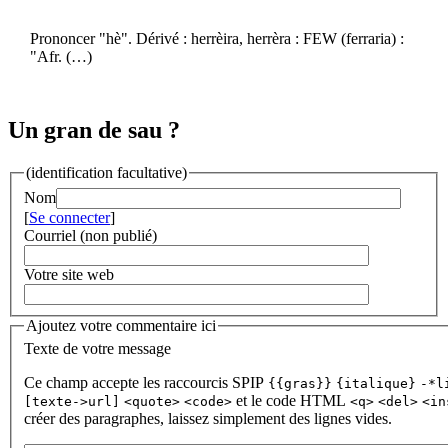
Prononcer "hè". Dérivé : herrèira, herrèra : FEW (ferraria) :
"Afr. (…)
Un gran de sau ?
(identification facultative)
Nom
[
Se connecter
]
Courriel (non publié)
Votre site web
Ajoutez votre commentaire ici
Texte de votre message
Ce champ accepte les raccourcis SPIP
{{gras}}
{italique}
-*l
et le code HTML
[texte->url]
<quote>
<code>
<q>
<del>
<in
créer des paragraphes, laissez simplement des lignes vides.