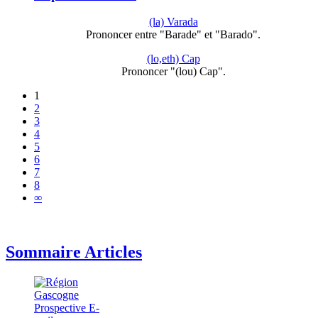
(la) Varada
Prononcer entre "Barade" et "Barado".
(lo,eth) Cap
Prononcer "(lou) Cap".
1
2
3
4
5
6
7
8
∞
Sommaire Articles