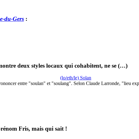
e-du-Gers
:
ontre deux styles locaux qui cohabitent, ne se (…)
(lo/eth/le) Solan
rononcer entre "soulan" et "soulang". Selon Claude Larronde, "lieu ex
prénom Fris, mais qui sait !