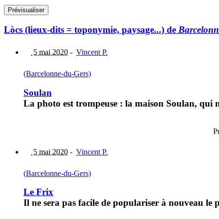
Lòcs (lieux-dits = toponymie, paysage...) de
Barcelonn
5 mai 2020
-
Vincent P.
(Barcelonne-du-Gers)
Soulan
La photo est trompeuse : la maison Soulan, qui m
P
5 mai 2020
-
Vincent P.
(Barcelonne-du-Gers)
Le Frix
Il ne sera pas facile de populariser à nouveau le 