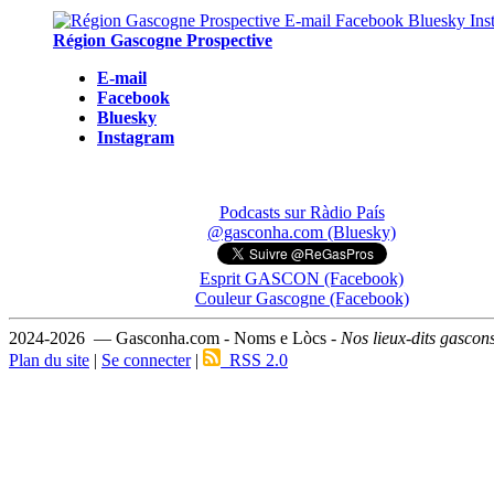
Région Gascogne Prospective
E-mail
Facebook
Bluesky
Instagram
Podcasts sur Ràdio País
@gasconha.com (Bluesky)
Esprit GASCON (Facebook)
Couleur Gascogne (Facebook)
2024-2026 — Gasconha.com - Noms e Lòcs -
Nos lieux-dits gascon
Plan du site
|
Se connecter
|
RSS 2.0