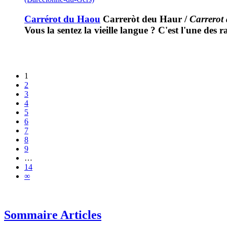
Carrérot du Haou
Carreròt deu Haur
/
Carrerot
Vous la sentez la vieille langue ? C'est l'une des r
1
2
3
4
5
6
7
8
9
…
14
∞
Sommaire Articles