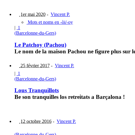
1er mai 2020
-
Vincent P.
Mots et noms en -òi/-oy
|
1
(Barcelonne-du-Gers)
Le Patchoy (Pachou)
Le nom de la maison Pachou ne figure plus sur le
25 février 2017
-
Vincent P.
|
1
(Barcelonne-du-Gers)
Lous Tranquillots
Be son tranquilles los retreitats a Barçalona !
12 octobre 2016
-
Vincent P.
(Barcelonne-du-Gers)