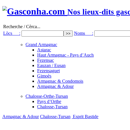
Nos lieux-dits gas
Recherche / Cèrca...
Lòcs :
Noms :
Grand Armagnac
Astarac
Haut Armagnac - Pays d’Auch
Fezensac
Eauzan / Eusan
Fezensaguet
Gimoès
Armagnac & Condomois
Armagnac & Adour
Chalosse-Orthe-Tursan
Pays d’Orthe
Chalosse-Tursan
Armagnac & Adour
Chalosse-Tursan
Esprit Bastide