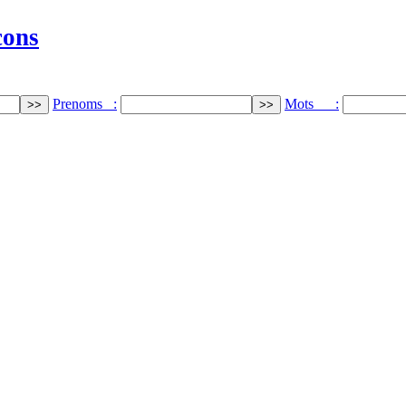
cons
Prenoms :
Mots :