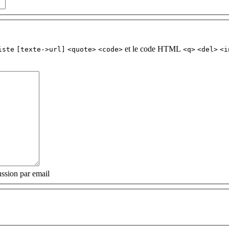
et le code HTML
iste
[texte->url]
<quote>
<code>
<q>
<del>
<i
ssion par email