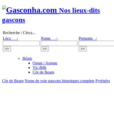
Nos lieux-dits
gascons
Recherche / Cèrca...
Lòcs :
Noms :
Prenoms :
Béarn
Ossau / Aussau
Vic-Bilh
Còr de Bearn
Còr de Bearn
Noms de voie gascons historiques complets
Pyrénées