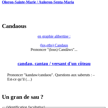
Oloron-Sainte-Marie / Auloron-Senta-Maria
Candaous
en graphie alibertine :
(los,eths) Candaus
Prononcer "(lous) Candàws"...
candau, cantau
/ versant d'un côteau
Prononcer "kandaw/candaou". Questions aux saberuts : –
Est-ce qu’il (…)
Un gran de sau ?
(identification facultative)