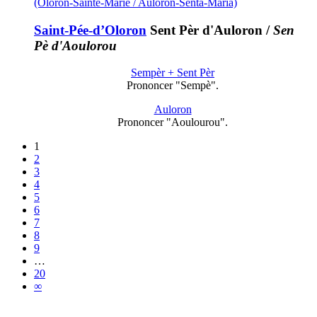
(Oloron-Sainte-Marie / Auloron-Senta-Maria)
Saint-Pée-d’Oloron
Sent Pèr d'Auloron
/
Sen
Pè d'Aoulorou
Sempèr + Sent Pèr
Prononcer "Sempè".
Auloron
Prononcer "Aoulourou".
1
2
3
4
5
6
7
8
9
…
20
∞