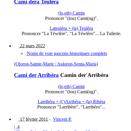
Cami dera Teulèra
(lo,eth) Camin
Prononcer "(lou) Cami(ng)".
Lateulèra + (la) Teulèra
Prononcer "La Téwlère", "La Téwlèro"... La Tuilerie.
22 mars 2022
Noms de voie gascons historiques complets
(Oloron-Sainte-Marie / Auloron-Senta-Maria)
Cami der Arribèra
Camin der'Arribèra
(lo,eth) Camin
Prononcer "(lou) Cami(ng)".
Larribèra + (l’)Arribèra + (la) Ribèra
Prononcer "Larribère", "Larribèro"...
17 février 2011
-
Vincent P.
|
4