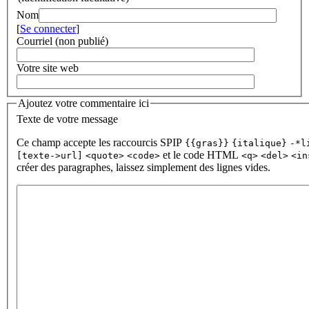
Nom
[
Se connecter
]
Courriel (non publié)
Votre site web
Ajoutez votre commentaire ici
Texte de votre message
Ce champ accepte les raccourcis SPIP
{{gras}}
{italique}
-*l
et le code HTML
[texte->url]
<quote>
<code>
<q>
<del>
<in
créer des paragraphes, laissez simplement des lignes vides.