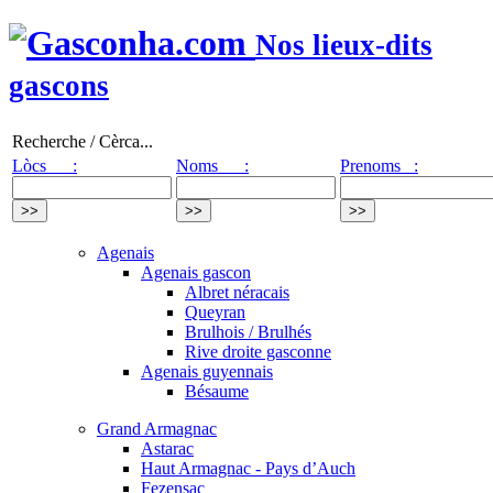
Nos lieux-dits
gascons
Recherche / Cèrca...
Lòcs :
Noms :
Prenoms :
Agenais
Agenais gascon
Albret néracais
Queyran
Brulhois / Brulhés
Rive droite gasconne
Agenais guyennais
Bésaume
Grand Armagnac
Astarac
Haut Armagnac - Pays d’Auch
Fezensac