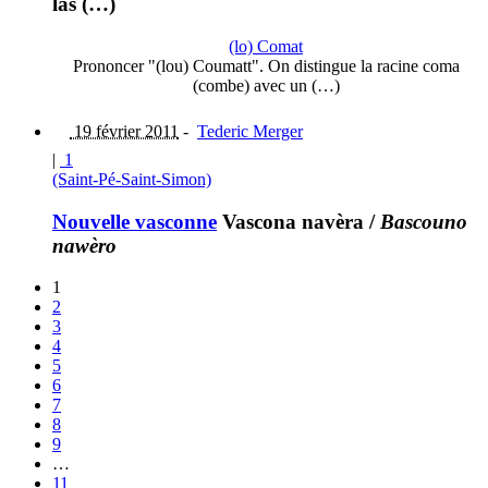
las (…)
(lo) Comat
Prononcer "(lou) Coumatt". On distingue la racine coma
(combe) avec un (…)
19 février 2011
-
Tederic Merger
|
1
(Saint-Pé-Saint-Simon)
Nouvelle vasconne
Vascona navèra
/
Bascouno
nawèro
1
2
3
4
5
6
7
8
9
…
11