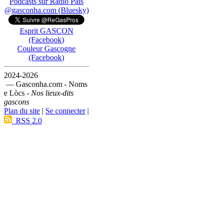
Podcasts sur Ràdio País
@gasconha.com (Bluesky)
Esprit GASCON
(Facebook)
Couleur Gascogne
(Facebook)
2024-2026
— Gasconha.com - Noms
e Lòcs -
Nos lieux-dits
gascons
Plan du site
|
Se connecter
|
RSS 2.0