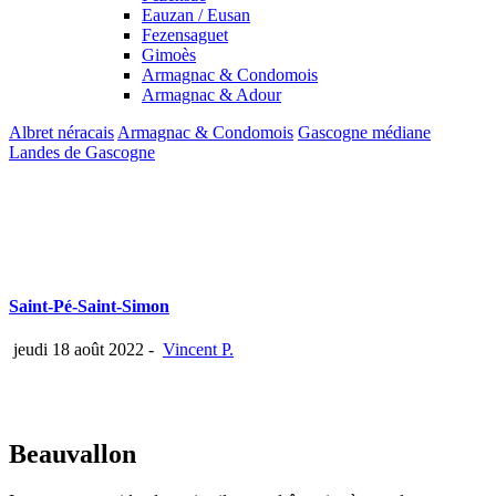
Eauzan / Eusan
Fezensaguet
Gimoès
Armagnac & Condomois
Armagnac & Adour
Albret néracais
Armagnac & Condomois
Gascogne médiane
Landes de Gascogne
Saint-Pé-Saint-Simon
jeudi 18 août 2022
-
Vincent P.
Beauvallon